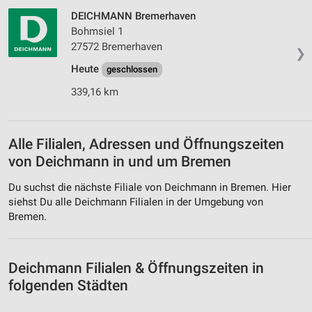
Verwendung genauer Standortdaten
DEICHMANN Bremerhaven
Bohmsiel 1
Geräte anhand von aktiv angeforderten
27572 Bremerhaven
❯
Informationen identifizieren
Heute
geschlossen
Nicht-IAB-Verarbeitungszwecke:
339,16 km
Notwendig
Performance
Alle Filialen, Adressen und Öffnungszeiten
Funktional
von Deichmann in und um Bremen
Werbung
Du suchst die nächste Filiale von Deichmann in Bremen. Hier
siehst Du alle Deichmann Filialen in der Umgebung von
Bremen.
Deichmann Filialen & Öffnungszeiten in
folgenden Städten