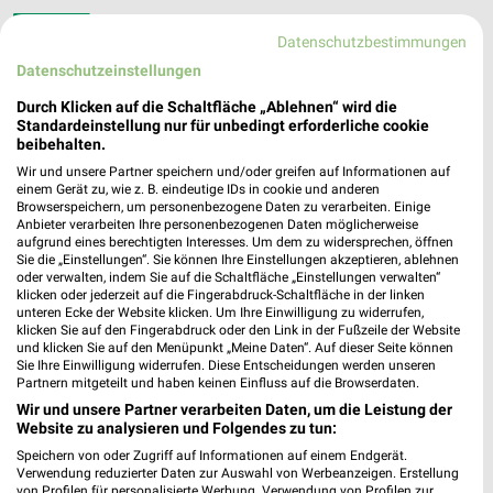
DEICHMANN Achim
Datenschutzbestimmungen
Fritz-Lieken-Eck 4
Datenschutzeinstellungen
28832 Achim
❯
Durch Klicken auf die Schaltfläche „Ablehnen“ wird die
Heute
geschlossen
Standardeinstellung nur für unbedingt erforderliche cookie
beibehalten.
299,33 km
Wir und unsere Partner speichern und/oder greifen auf Informationen auf
einem Gerät zu, wie z. B. eindeutige IDs in cookie und anderen
Browserspeichern, um personenbezogene Daten zu verarbeiten. Einige
DEICHMANN Verden
Anbieter verarbeiten Ihre personenbezogenen Daten möglicherweise
Norderstädtischer Markt 4 - 6
aufgrund eines berechtigten Interesses. Um dem zu widersprechen, öffnen
27283 Verden
Sie die „Einstellungen“. Sie können Ihre Einstellungen akzeptieren, ablehnen
❯
oder verwalten, indem Sie auf die Schaltfläche „Einstellungen verwalten“
Heute
geschlossen
klicken oder jederzeit auf die Fingerabdruck-Schaltfläche in der linken
unteren Ecke der Website klicken. Um Ihre Einwilligung zu widerrufen,
284,83 km
klicken Sie auf den Fingerabdruck oder den Link in der Fußzeile der Website
und klicken Sie auf den Menüpunkt „Meine Daten“. Auf dieser Seite können
Sie Ihre Einwilligung widerrufen. Diese Entscheidungen werden unseren
Partnern mitgeteilt und haben keinen Einfluss auf die Browserdaten.
DEICHMANN Wildeshausen
Wir und unsere Partner verarbeiten Daten, um die Leistung der
Ahlhorner Straße 66
Website zu analysieren und Folgendes zu tun:
27793 Wildeshausen
❯
Speichern von oder Zugriff auf Informationen auf einem Endgerät.
Verwendung reduzierter Daten zur Auswahl von Werbeanzeigen. Erstellung
Heute
geschlossen
von Profilen für personalisierte Werbung. Verwendung von Profilen zur