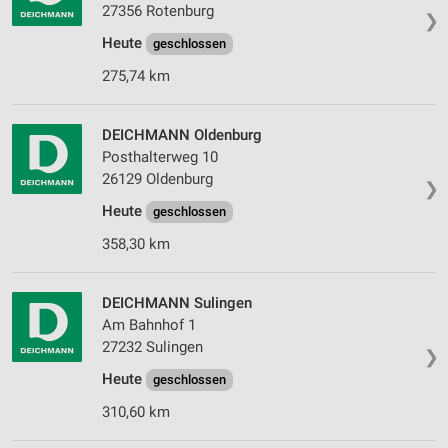
27356 Rotenburg
Verwendung von Profilen zur Auswahl
❯
personalisierter Werbung
Heute
geschlossen
Erstellung von Profilen zur Personalisierung
275,74 km
von Inhalten
Verwendung von Profilen zur Auswahl
DEICHMANN Oldenburg
personalisierter Inhalte
Posthalterweg 10
26129 Oldenburg
❯
Messung der Werbeleistung
Heute
geschlossen
Messung der Performance von Inhalten
358,30 km
Analyse von Zielgruppen durch Statistiken oder
Kombinationen von Daten aus verschiedenen
DEICHMANN Sulingen
Quellen
Am Bahnhof 1
Entwicklung und Verbesserung der Angebote
27232 Sulingen
❯
Heute
geschlossen
Verwendung reduzierter Daten zur Auswahl von
Inhalten
310,60 km
IAB-Besonderheiten: