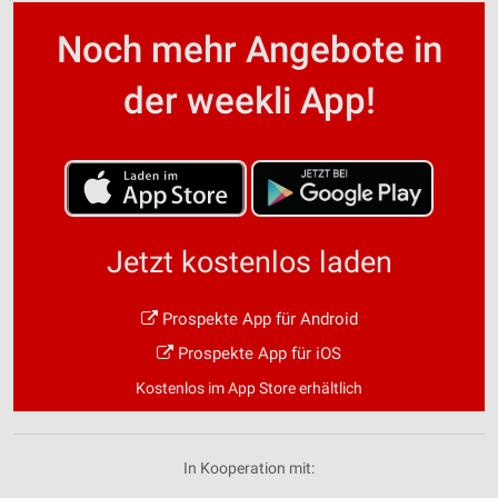
Noch mehr Angebote in
der weekli App!
Jetzt kostenlos laden
Prospekte App für Android
Prospekte App für iOS
Kostenlos im App Store erhältlich
In Kooperation mit: