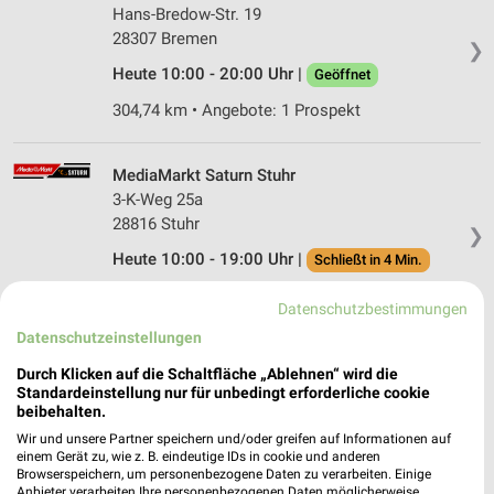
Hans-Bredow-Str. 19
28307 Bremen
❯
Heute 10:00 - 20:00 Uhr |
Geöffnet
304,74 km • Angebote: 1 Prospekt
MediaMarkt Saturn Stuhr
3-K-Weg 25a
28816 Stuhr
❯
Heute 10:00 - 19:00 Uhr |
Schließt in 4 Min.
320,58 km • Angebote: 1 Prospekt
Datenschutzbestimmungen
Datenschutzeinstellungen
MediaMarkt Saturn Delmenhorst
Durch Klicken auf die Schaltfläche „Ablehnen“ wird die
Seestraße 7
Standardeinstellung nur für unbedingt erforderliche cookie
27755 Delmenhorst
beibehalten.
❯
Wir und unsere Partner speichern und/oder greifen auf Informationen auf
Heute 10:00 - 19:00 Uhr |
Schließt in 4 Min.
einem Gerät zu, wie z. B. eindeutige IDs in cookie und anderen
Browserspeichern, um personenbezogene Daten zu verarbeiten. Einige
323,92 km • Angebote: 1 Prospekt
Anbieter verarbeiten Ihre personenbezogenen Daten möglicherweise