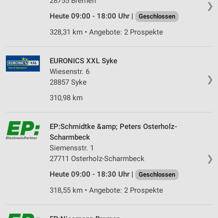
28755 Bremen
❯
Wir nutzen Ihre Daten für folgende Zwecke:
Heute 09:00 - 18:00 Uhr |
Geschlossen
IAB-Verarbeitungszwecke:
328,31 km • Angebote: 2 Prospekte
Speichern von oder Zugriff auf Informationen
auf einem Endgerät
EURONICS XXL Syke
Verwendung reduzierter Daten zur Auswahl von
Wiesenstr. 6
Werbeanzeigen
❯
28857 Syke
Erstellung von Profilen für personalisierte
310,98 km
Werbung
Verwendung von Profilen zur Auswahl
EP:Schmidtke &amp; Peters Osterholz-
personalisierter Werbung
Scharmbeck
Siemensstr. 1
Erstellung von Profilen zur Personalisierung
❯
27711 Osterholz-Scharmbeck
von Inhalten
Heute 09:00 - 18:30 Uhr |
Geschlossen
Verwendung von Profilen zur Auswahl
personalisierter Inhalte
318,55 km • Angebote: 2 Prospekte
Messung der Werbeleistung