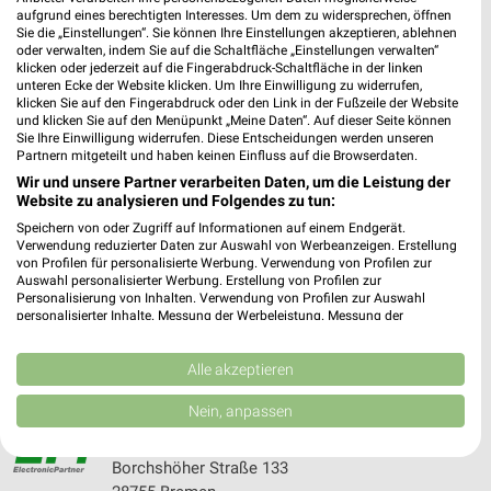
aufgrund eines berechtigten Interesses. Um dem zu widersprechen, öffnen
Sie die „Einstellungen“. Sie können Ihre Einstellungen akzeptieren, ablehnen
EP:Nienaber Syke
oder verwalten, indem Sie auf die Schaltfläche „Einstellungen verwalten“
klicken oder jederzeit auf die Fingerabdruck-Schaltfläche in der linken
Sudweyher Str. 12
unteren Ecke der Website klicken. Um Ihre Einwilligung zu widerrufen,
28857 Syke
klicken Sie auf den Fingerabdruck oder den Link in der Fußzeile der Website
❯
und klicken Sie auf den Menüpunkt „Meine Daten“. Auf dieser Seite können
Heute 08:00 - 18:00 Uhr |
Geschlossen
Sie Ihre Einwilligung widerrufen. Diese Entscheidungen werden unseren
Partnern mitgeteilt und haben keinen Einfluss auf die Browserdaten.
311,68 km • Angebote: 2 Prospekte
Wir und unsere Partner verarbeiten Daten, um die Leistung der
Website zu analysieren und Folgendes zu tun:
Speichern von oder Zugriff auf Informationen auf einem Endgerät.
EURONICS Grasberg
Verwendung reduzierter Daten zur Auswahl von Werbeanzeigen. Erstellung
Speckmannstr. 5
von Profilen für personalisierte Werbung. Verwendung von Profilen zur
Auswahl personalisierter Werbung. Erstellung von Profilen zur
28879 Grasberg
Personalisierung von Inhalten. Verwendung von Profilen zur Auswahl
❯
personalisierter Inhalte. Messung der Werbeleistung. Messung der
Heute 08:30 - 13:00 14:00 - 18:00 Uhr |
Performance von Inhalten. Analyse von Zielgruppen durch Statistiken oder
Geschlossen
Kombinationen von Daten aus verschiedenen Quellen. Entwicklung und
Verbesserung der Angebote. Verwendung reduzierter Daten zur Auswahl
Alle akzeptieren
305,85 km • Angebote: 1 Prospekt
von Inhalten.
Daten können außerhalb der Europäischen Union weitergegeben und in die
Nein, anpassen
USA gesendet werden.
EP:Niesmann Bremen
Ihre Einwilligung und die cookie Richtlinie gelten ausschließlich für diese
Website/App.
Borchshöher Straße 133
Partnerliste anzeigen (1 IAB-Anbieter)