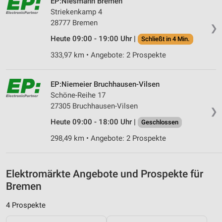
EP:Niesmann Bremen
Messung der Performance von Inhalten
Striekenkamp 4
28777 Bremen
❯
Analyse von Zielgruppen durch Statistiken oder
Heute 09:00 - 19:00 Uhr |
Schließt in 4 Min.
Kombinationen von Daten aus verschiedenen
Quellen
333,97 km • Angebote: 2 Prospekte
Entwicklung und Verbesserung der Angebote
EP:Niemeier Bruchhausen-Vilsen
Verwendung reduzierter Daten zur Auswahl von
Schöne-Reihe 17
Inhalten
27305 Bruchhausen-Vilsen
❯
IAB-Besonderheiten:
Heute 09:00 - 18:00 Uhr |
Geschlossen
Verwendung genauer Standortdaten
298,49 km • Angebote: 2 Prospekte
Geräte anhand von aktiv angeforderten
Informationen identifizieren
Elektromärkte Angebote und Prospekte für
Nicht-IAB-Verarbeitungszwecke:
Bremen
Notwendig
4 Prospekte
Performance