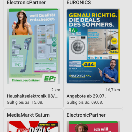
ElectronicPartner
EURONICS
Funktional
Werbung
2 km
16,7 km
Haushaltselektronik 08/2026
Angebote ab 29.07.
Gültig bis Sa. 15.08.
Gültig bis So. 09.08.
MediaMarkt Saturn
ElectronicPartner