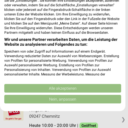
Sie die „Einstellungen“. Sie können Ihre Einstellungen akzeptieren, ablehnen
oder verwalten, indem Sie auf die Schaltfläche „Einstellungen verwalten“
Fressnapf Mittweida
klicken oder jederzeit auf die Fingerabdruck-Schaltfläche in der linken
Neusorger Straße 30
unteren Ecke der Website klicken. Um Ihre Einwilligung zu widerrufen,
klicken Sie auf den Fingerabdruck oder den Link in der Fußzeile der Website
09648 Mittweida
❯
und klicken Sie auf den Menüpunkt „Meine Daten“. Auf dieser Seite können
Sie Ihre Einwilligung widerrufen. Diese Entscheidungen werden unseren
Heute 09:00 - 19:00 Uhr |
Geöffnet
Partnern mitgeteilt und haben keinen Einfluss auf die Browserdaten.
175,12 km • Angebote: 1 Prospekt
Wir und unsere Partner verarbeiten Daten, um die Leistung der
Website zu analysieren und Folgendes zu tun:
Speichern von oder Zugriff auf Informationen auf einem Endgerät.
Fressnapf Chemnitz-Röhrsdorf
Verwendung reduzierter Daten zur Auswahl von Werbeanzeigen. Erstellung
von Profilen für personalisierte Werbung. Verwendung von Profilen zur
Wildparkstraße 13
Auswahl personalisierter Werbung. Erstellung von Profilen zur
09247 Chemnitz-Röhrsdorf
Personalisierung von Inhalten. Verwendung von Profilen zur Auswahl
❯
personalisierter Inhalte. Messung der Werbeleistung. Messung der
Heute 09:00 - 19:00 Uhr |
Geöffnet
Performance von Inhalten. Analyse von Zielgruppen durch Statistiken oder
Kombinationen von Daten aus verschiedenen Quellen. Entwicklung und
187,74 km • Angebote: 1 Prospekt
Verbesserung der Angebote. Verwendung reduzierter Daten zur Auswahl
Alle akzeptieren
von Inhalten.
Daten können außerhalb der Europäischen Union weitergegeben und in die
Nein, anpassen
USA gesendet werden.
ZOO & Co. Chemnitz-Center
Ihre Einwilligung und die cookie Richtlinie gelten ausschließlich für diese
Ringstr. 21
Website/App.
09247 Chemnitz
❯
Partnerliste anzeigen (1 IAB-Anbieter)
Heute 10:00 - 20:00 Uhr |
Geöffnet
Wir nutzen Ihre Daten für folgende Zwecke: