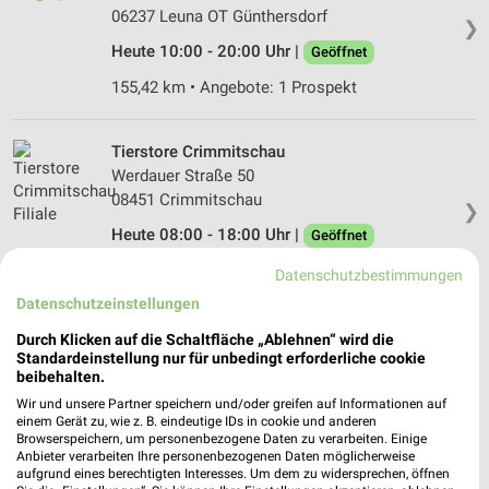
06237 Leuna OT Günthersdorf
❯
Heute 10:00 - 20:00 Uhr |
Geöffnet
155,42 km • Angebote: 1 Prospekt
Tierstore Crimmitschau
Werdauer Straße 50
08451 Crimmitschau
❯
Heute 08:00 - 18:00 Uhr |
Geöffnet
202,85 km
Datenschutzbestimmungen
Datenschutzeinstellungen
Fressnapf Weißenfels
Durch Klicken auf die Schaltfläche „Ablehnen“ wird die
Standardeinstellung nur für unbedingt erforderliche cookie
Max-Planck-Straße 4
beibehalten.
06667 Weißenfels
❯
Wir und unsere Partner speichern und/oder greifen auf Informationen auf
Heute 09:00 - 19:00 Uhr |
Geöffnet
einem Gerät zu, wie z. B. eindeutige IDs in cookie und anderen
Browserspeichern, um personenbezogene Daten zu verarbeiten. Einige
177,38 km • Angebote: 1 Prospekt
Anbieter verarbeiten Ihre personenbezogenen Daten möglicherweise
aufgrund eines berechtigten Interesses. Um dem zu widersprechen, öffnen