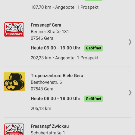
IAB-Verarbeitungszwecke:
187,70 km • Angebote: 1 Prospekt
Speichern von oder Zugriff auf Informationen
auf einem Endgerät
Fressnapf Gera
Berliner Straße 181
Verwendung reduzierter Daten zur Auswahl von
07546 Gera
Werbeanzeigen
❯
Heute 09:00 - 19:00 Uhr |
Geöffnet
Erstellung von Profilen für personalisierte
Werbung
202,33 km • Angebote: 1 Prospekt
Verwendung von Profilen zur Auswahl
personalisierter Werbung
Tropenzentrum Biele Gera
Beethovenstr. 6
Erstellung von Profilen zur Personalisierung
07548 Gera
von Inhalten
❯
Heute 08:30 - 18:00 Uhr |
Geöffnet
Verwendung von Profilen zur Auswahl
205,13 km
personalisierter Inhalte
Messung der Werbeleistung
Fressnapf Zwickau
Schubertstraße 1
Messung der Performance von Inhalten