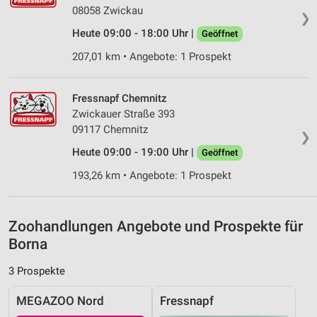
08058 Zwickau
❯
Analyse von Zielgruppen durch Statistiken oder
Heute 09:00 - 18:00 Uhr |
Geöffnet
Kombinationen von Daten aus verschiedenen
Quellen
207,01 km • Angebote: 1 Prospekt
Entwicklung und Verbesserung der Angebote
Fressnapf Chemnitz
Verwendung reduzierter Daten zur Auswahl von
Zwickauer Straße 393
Inhalten
09117 Chemnitz
❯
IAB-Besonderheiten:
Heute 09:00 - 19:00 Uhr |
Geöffnet
Verwendung genauer Standortdaten
193,26 km • Angebote: 1 Prospekt
Geräte anhand von aktiv angeforderten
Informationen identifizieren
Zoohandlungen Angebote und Prospekte für
Nicht-IAB-Verarbeitungszwecke:
Borna
Notwendig
3 Prospekte
Performance
MEGAZOO Nord
Fressnapf
Funktional