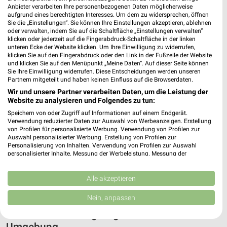
Anbieter verarbeiten Ihre personenbezogenen Daten möglicherweise
aufgrund eines berechtigten Interesses. Um dem zu widersprechen, öffnen
Sie die „Einstellungen“. Sie können Ihre Einstellungen akzeptieren, ablehnen
oder verwalten, indem Sie auf die Schaltfläche „Einstellungen verwalten“
klicken oder jederzeit auf die Fingerabdruck-Schaltfläche in der linken
unteren Ecke der Website klicken. Um Ihre Einwilligung zu widerrufen,
klicken Sie auf den Fingerabdruck oder den Link in der Fußzeile der Website
und klicken Sie auf den Menüpunkt „Meine Daten“. Auf dieser Seite können
Sie Ihre Einwilligung widerrufen. Diese Entscheidungen werden unseren
Partnern mitgeteilt und haben keinen Einfluss auf die Browserdaten.
Adresse, Öffnungszeiten und Entfernung für
Wir und unsere Partner verarbeiten Daten, um die Leistung der
Website zu analysieren und Folgendes zu tun:
die AWG Mode Center Borna Filiale in Borna
Speichern von oder Zugriff auf Informationen auf einem Endgerät.
Verwendung reduzierter Daten zur Auswahl von Werbeanzeigen. Erstellung
Adresse, Öffnungszeiten und Entfernung alles rund um die AWG
von Profilen für personalisierte Werbung. Verwendung von Profilen zur
Mode Center Borna Filiale in Borna. Den schnellsten Weg zu
Auswahl personalisierter Werbung. Erstellung von Profilen zur
Deiner Lieblingsfiliale kannst Du über die Routen-Funktion
Personalisierung von Inhalten. Verwendung von Profilen zur Auswahl
personalisierter Inhalte. Messung der Werbeleistung. Messung der
finden. Wenn Du auf der Suche nach aktuellen Schnäppchen von
Performance von Inhalten. Analyse von Zielgruppen durch Statistiken oder
AWG Mode bist, dann schau doch mal in die aktuellen
Kombinationen von Daten aus verschiedenen Quellen. Entwicklung und
Prospekte und Angebote. Da ist sicher etwas passendes für
Verbesserung der Angebote. Verwendung reduzierter Daten zur Auswahl
Alle akzeptieren
von Inhalten.
Dich dabei.
Daten können außerhalb der Europäischen Union weitergegeben und in die
Nein, anpassen
USA gesendet werden.
Mode & Bekleidung Angebote für Borna und
Ihre Einwilligung und die cookie Richtlinie gelten ausschließlich für diese
Website/App.
Umgebung