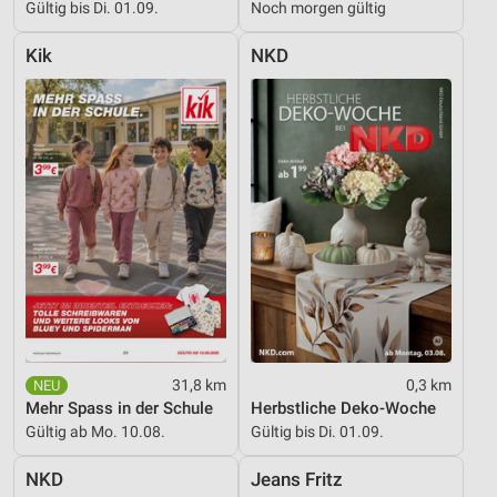
Verwendung genauer Standortdaten
Gültig bis Di. 01.09.
Noch morgen gültig
Geräte anhand von aktiv angeforderten
Kik
NKD
Informationen identifizieren
Nicht-IAB-Verarbeitungszwecke:
Notwendig
Performance
Funktional
Werbung
31,8 km
0,3 km
Mehr Spass in der Schule
Herbstliche Deko-Woche
Gültig ab Mo. 10.08.
Gültig bis Di. 01.09.
NKD
Jeans Fritz