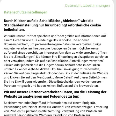
Datenschutzbestimmungen
183,19 km
Datenschutzeinstellungen
Durch Klicken auf die Schaltfläche „Ablehnen“ wird die
Adler Altenburg
Standardeinstellung nur für unbedingt erforderliche cookie
Hinter der Waage 1
beibehalten.
❯
04600 Altenburg
Wir und unsere Partner speichern und/oder greifen auf Informationen auf
einem Gerät zu, wie z. B. eindeutige IDs in cookie und anderen
183,19 km
Browserspeichern, um personenbezogene Daten zu verarbeiten. Einige
Anbieter verarbeiten Ihre personenbezogenen Daten möglicherweise
aufgrund eines berechtigten Interesses. Um dem zu widersprechen, öffnen
Sie die „Einstellungen“. Sie können Ihre Einstellungen akzeptieren, ablehnen
Ernsting's family Altenburg
oder verwalten, indem Sie auf die Schaltfläche „Einstellungen verwalten“
Sporenstraße 2
klicken oder jederzeit auf die Fingerabdruck-Schaltfläche in der linken
04600 Altenburg
unteren Ecke der Website klicken. Um Ihre Einwilligung zu widerrufen,
❯
klicken Sie auf den Fingerabdruck oder den Link in der Fußzeile der Website
Heute 09:00 - 13:00 Uhr |
Geschlossen
und klicken Sie auf den Menüpunkt „Meine Daten“. Auf dieser Seite können
Sie Ihre Einwilligung widerrufen. Diese Entscheidungen werden unseren
183,20 km
Partnern mitgeteilt und haben keinen Einfluss auf die Browserdaten.
Wir und unsere Partner verarbeiten Daten, um die Leistung der
Website zu analysieren und Folgendes zu tun:
Mein Fischer Altenburg
Speichern von oder Zugriff auf Informationen auf einem Endgerät.
Sporenstraße 1
Verwendung reduzierter Daten zur Auswahl von Werbeanzeigen. Erstellung
von Profilen für personalisierte Werbung. Verwendung von Profilen zur
04600 Altenburg
❯
Auswahl personalisierter Werbung. Erstellung von Profilen zur