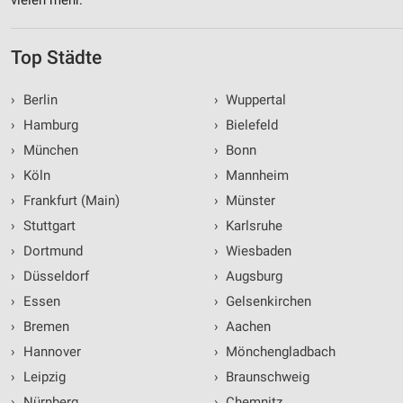
vielen mehr.
Top Städte
›
Berlin
›
Wuppertal
›
Hamburg
›
Bielefeld
›
München
›
Bonn
›
Köln
›
Mannheim
›
Frankfurt (Main)
›
Münster
›
Stuttgart
›
Karlsruhe
›
Dortmund
›
Wiesbaden
›
Düsseldorf
›
Augsburg
›
Essen
›
Gelsenkirchen
›
Bremen
›
Aachen
›
Hannover
›
Mönchengladbach
›
Leipzig
›
Braunschweig
›
Nürnberg
›
Chemnitz