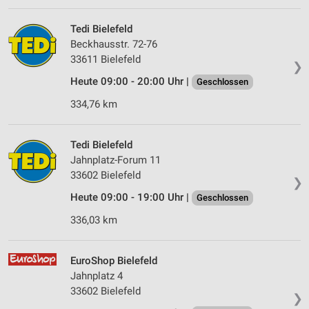
Erstellung von Profilen für personalisierte
Werbung
Tedi Bielefeld
Verwendung von Profilen zur Auswahl
Beckhausstr. 72-76
personalisierter Werbung
33611 Bielefeld
❯
Heute 09:00 - 20:00 Uhr |
Erstellung von Profilen zur Personalisierung
Geschlossen
von Inhalten
334,76 km
Verwendung von Profilen zur Auswahl
personalisierter Inhalte
Tedi Bielefeld
Jahnplatz-Forum 11
Messung der Werbeleistung
33602 Bielefeld
❯
Messung der Performance von Inhalten
Heute 09:00 - 19:00 Uhr |
Geschlossen
Analyse von Zielgruppen durch Statistiken oder
336,03 km
Kombinationen von Daten aus verschiedenen
Quellen
EuroShop Bielefeld
Entwicklung und Verbesserung der Angebote
Jahnplatz 4
33602 Bielefeld
❯
Verwendung reduzierter Daten zur Auswahl von