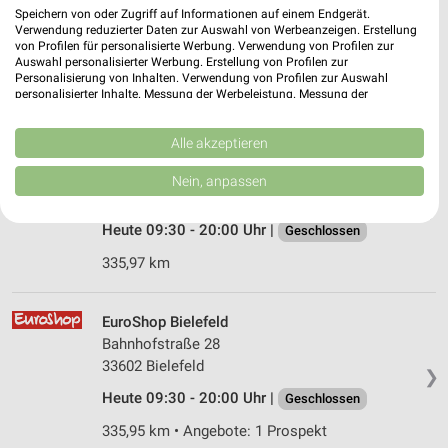
Zum Eistruper Feld 1
Speichern von oder Zugriff auf Informationen auf einem Endgerät.
49143 Bissendorf
Verwendung reduzierter Daten zur Auswahl von Werbeanzeigen. Erstellung
❯
von Profilen für personalisierte Werbung. Verwendung von Profilen zur
Heute 09:00 - 19:00 Uhr |
Auswahl personalisierter Werbung. Erstellung von Profilen zur
Geschlossen
Personalisierung von Inhalten. Verwendung von Profilen zur Auswahl
357,36 km
personalisierter Inhalte. Messung der Werbeleistung. Messung der
Performance von Inhalten. Analyse von Zielgruppen durch Statistiken oder
Kombinationen von Daten aus verschiedenen Quellen. Entwicklung und
Verbesserung der Angebote. Verwendung reduzierter Daten zur Auswahl
Alle akzeptieren
Tedi Bielefeld
von Inhalten.
Daten können außerhalb der Europäischen Union weitergegeben und in die
Bahnhofstr. 28
Nein, anpassen
USA gesendet werden.
33602 Bielefeld
❯
Ihre Einwilligung und die cookie Richtlinie gelten ausschließlich für diese
Website/App.
Heute 09:30 - 20:00 Uhr |
Geschlossen
Partnerliste anzeigen (1 IAB-Anbieter)
335,97 km
Wir nutzen Ihre Daten für folgende Zwecke:
IAB-Verarbeitungszwecke:
EuroShop Bielefeld
Speichern von oder Zugriff auf Informationen
Bahnhofstraße 28
auf einem Endgerät
33602 Bielefeld
❯
Verwendung reduzierter Daten zur Auswahl von
Heute 09:30 - 20:00 Uhr |
Geschlossen
Werbeanzeigen
335,95 km • Angebote: 1 Prospekt