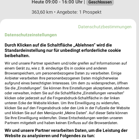
Heute 09:00 - 16:00 Uhr |
Geschlossen
363,60 km • Angebote: 1 Prospekt
Datenschutzbestimmungen
Tedi Bielefeld Mitte
Datenschutzeinstellungen
Jollenbeckerstr. 21
33615 Bielefeld Mitte
Durch Klicken auf die Schaltfläche „Ablehnen“ wird die
❯
Standardeinstellung nur für unbedingt erforderliche cookie
Heute 09:00 - 20:00 Uhr |
Geschlossen
beibehalten.
Wir und unsere Partner speichern und/oder greifen auf Informationen auf
336,20 km
einem Gerät zu, wie z. B. eindeutige IDs in cookie und anderen
Browserspeichern, um personenbezogene Daten zu verarbeiten. Einige
Anbieter verarbeiten Ihre personenbezogenen Daten möglicherweise
Posten-Börse Enger
aufgrund eines berechtigten Interesses. Um dem zu widersprechen, öffnen
Sie die „Einstellungen“. Sie können Ihre Einstellungen akzeptieren, ablehnen
Am Dreieck 1
oder verwalten, indem Sie auf die Schaltfläche „Einstellungen verwalten“
32130 Enger
klicken oder jederzeit auf die Fingerabdruck-Schaltfläche in der linken
❯
unteren Ecke der Website klicken. Um Ihre Einwilligung zu widerrufen,
Heute 09:00 - 16:00 Uhr |
Geschlossen
klicken Sie auf den Fingerabdruck oder den Link in der Fußzeile der Website
und klicken Sie auf den Menüpunkt „Meine Daten“. Auf dieser Seite können
332,11 km • Angebote: 1 Prospekt
Sie Ihre Einwilligung widerrufen. Diese Entscheidungen werden unseren
Partnern mitgeteilt und haben keinen Einfluss auf die Browserdaten.
Wir und unsere Partner verarbeiten Daten, um die Leistung der
Tedi Bissendorf
Website zu analysieren und Folgendes zu tun: