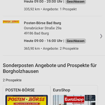
Inhalten
Heute 09:00 - 20:00 Uhr |
Geschlossen
IAB-Besonderheiten:
335,92 km • Angebote: 1 Prospekt
Verwendung genauer Standortdaten
Posten-Börse Bad Iburg
Geräte anhand von aktiv angeforderten
Osnabrücker Straße 29a
Informationen identifizieren
49186 Bad Iburg
❯
Nicht-IAB-Verarbeitungszwecke:
Heute 09:00 - 16:00 Uhr |
Geschlossen
Notwendig
365,90 km • Angebote: 2 Prospekte
Performance
Funktional
Sonderposten Angebote und Prospekte für
Borgholzhausen
Werbung
2 Prospekte
POSTEN-BÖRSE
EuroShop