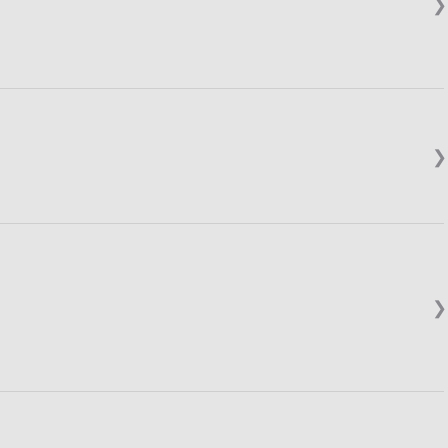
❯
❯
❯