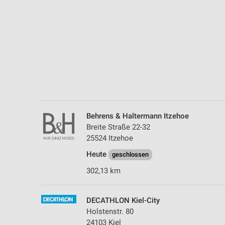
Messung der Performance von Inhalten
Analyse von Zielgruppen durch Statistiken oder Kombinationen 
Quellen
Entwicklung und Verbesserung der Angebote
Verwendung reduzierter Daten zur Auswahl von Inhalten
IAB-Besonderheiten:
Verwendung genauer Standortdaten
Behrens & Haltermann Itzehoe
Breite Straße 22-32
Geräte anhand von aktiv angeforderten Informationen identifizie
25524 Itzehoe
Nicht-IAB-Verarbeitungszwecke:
Heute
geschlossen
Notwendig
302,13 km
Performance
DECATHLON Kiel-City
Funktional
Holstenstr. 80
24103 Kiel
Werbung