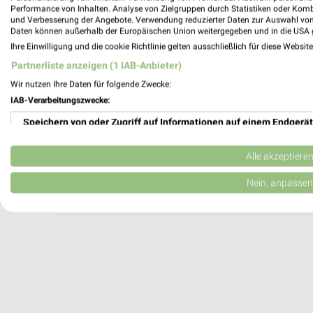
Zippels Läuferwelt Norderstedt
Performance von Inhalten. Analyse von Zielgruppen durch Statistiken oder Kom
und Verbesserung der Angebote. Verwendung reduzierter Daten zur Auswahl von
Ulzburger Straße 375
Daten können außerhalb der Europäischen Union weitergegeben und in die USA 
22846 Norderstedt
Ihre Einwilligung und die cookie Richtlinie gelten ausschließlich für diese Websit
Heute
geschlossen
Partnerliste anzeigen (1 IAB-Anbieter)
263,10 km
Wir nutzen Ihre Daten für folgende Zwecke:
IAB-Verarbeitungszwecke:
Speichern von oder Zugriff auf Informationen auf einem Endgerät
Meridian Spa & Fitness Kiel
Sophienblatt 20-30
Verwendung reduzierter Daten zur Auswahl von Werbeanzeigen
24103 Kiel
Alle akzeptiere
Heute 09:00 - 21:00 Uhr |
Geöffnet
Erstellung von Profilen für personalisierte Werbung
Nein, anpassen
294,88 km
Verwendung von Profilen zur Auswahl personalisierter Werbung
Erstellung von Profilen zur Personalisierung von Inhalten
Verwendung von Profilen zur Auswahl personalisierter Inhalte
Messung der Werbeleistung