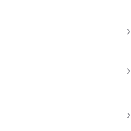
❯
❯
❯