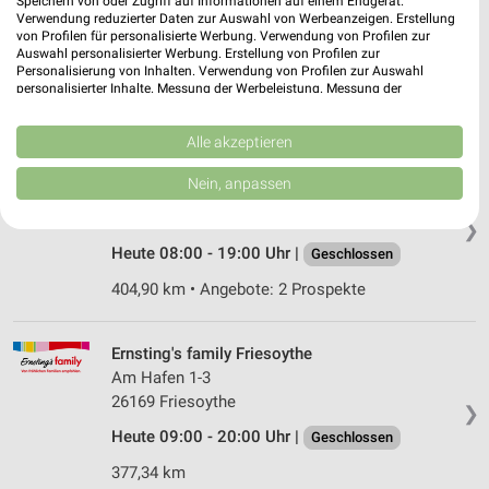
Speichern von oder Zugriff auf Informationen auf einem Endgerät.
Lange Str. 29-33
Verwendung reduzierter Daten zur Auswahl von Werbeanzeigen. Erstellung
49733 Haren
von Profilen für personalisierte Werbung. Verwendung von Profilen zur
❯
Auswahl personalisierter Werbung. Erstellung von Profilen zur
Heute 08:30 - 20:00 Uhr |
Geschlossen
Personalisierung von Inhalten. Verwendung von Profilen zur Auswahl
personalisierter Inhalte. Messung der Werbeleistung. Messung der
416,84 km • Angebote: 2 Prospekte
Performance von Inhalten. Analyse von Zielgruppen durch Statistiken oder
Kombinationen von Daten aus verschiedenen Quellen. Entwicklung und
Verbesserung der Angebote. Verwendung reduzierter Daten zur Auswahl
Alle akzeptieren
von Inhalten.
Rossmann Westoverledingen
Daten können außerhalb der Europäischen Union weitergegeben und in die
Nein, anpassen
Königstr. 145
USA gesendet werden.
26810 Westoverledingen
Ihre Einwilligung und die cookie Richtlinie gelten ausschließlich für diese
❯
Website/App.
Heute 08:00 - 19:00 Uhr |
Geschlossen
Partnerliste anzeigen (1 IAB-Anbieter)
404,90 km • Angebote: 2 Prospekte
Wir nutzen Ihre Daten für folgende Zwecke:
IAB-Verarbeitungszwecke:
Speichern von oder Zugriff auf Informationen
Ernsting's family Friesoythe
auf einem Endgerät
Am Hafen 1-3
26169 Friesoythe
❯
Verwendung reduzierter Daten zur Auswahl von
Werbeanzeigen
Heute 09:00 - 20:00 Uhr |
Geschlossen
377,34 km
Erstellung von Profilen für personalisierte