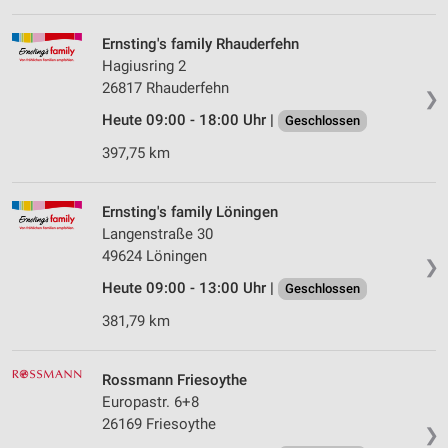
Werbung
Ernsting's family Rhauderfehn
Verwendung von Profilen zur Auswahl
personalisierter Werbung
Hagiusring 2
26817 Rhauderfehn
❯
Erstellung von Profilen zur Personalisierung
Heute 09:00 - 18:00 Uhr |
Geschlossen
von Inhalten
397,75 km
Verwendung von Profilen zur Auswahl
personalisierter Inhalte
Ernsting's family Löningen
Messung der Werbeleistung
Langenstraße 30
49624 Löningen
Messung der Performance von Inhalten
❯
Heute 09:00 - 13:00 Uhr |
Geschlossen
Analyse von Zielgruppen durch Statistiken oder
381,79 km
Kombinationen von Daten aus verschiedenen
Quellen
Entwicklung und Verbesserung der Angebote
Rossmann Friesoythe
Europastr. 6+8
Verwendung reduzierter Daten zur Auswahl von
26169 Friesoythe
❯
Inhalten