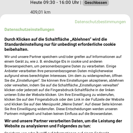
Heute 09:30 - 16:00 Uhr |
Geschlossen
409,01 km
Datenschutzbestimmungen
Datenschutzeinstellungen
Rossmann Papenburg
Am Ems-Center 2
Durch Klicken auf die Schaltfläche „Ablehnen“ wird die
26871 Papenburg
Standardeinstellung nur für unbedingt erforderliche cookie
❯
beibehalten.
Heute 08:00 - 21:00 Uhr |
Geschlossen
Wir und unsere Partner speichern und/oder greifen auf Informationen auf
einem Gerät zu, wie z. B. eindeutige IDs in cookie und anderen
409,17 km • Angebote: 2 Prospekte
Browserspeichern, um personenbezogene Daten zu verarbeiten. Einige
Anbieter verarbeiten Ihre personenbezogenen Daten möglicherweise
aufgrund eines berechtigten Interesses. Um dem zu widersprechen, öffnen
Ernsting's family Haren (Ems)
Sie die „Einstellungen“. Sie können Ihre Einstellungen akzeptieren, ablehnen
oder verwalten, indem Sie auf die Schaltfläche „Einstellungen verwalten“
Lange Str. 16
klicken oder jederzeit auf die Fingerabdruck-Schaltfläche in der linken
49733 Haren (Ems)
❯
unteren Ecke der Website klicken. Um Ihre Einwilligung zu widerrufen,
klicken Sie auf den Fingerabdruck oder den Link in der Fußzeile der Website
Heute 09:00 - 14:00 Uhr |
Geschlossen
und klicken Sie auf den Menüpunkt „Meine Daten“. Auf dieser Seite können
Sie Ihre Einwilligung widerrufen. Diese Entscheidungen werden unseren
416,79 km
Partnern mitgeteilt und haben keinen Einfluss auf die Browserdaten.
Wir und unsere Partner verarbeiten Daten, um die Leistung der
Website zu analysieren und Folgendes zu tun:
Rossmann Haren