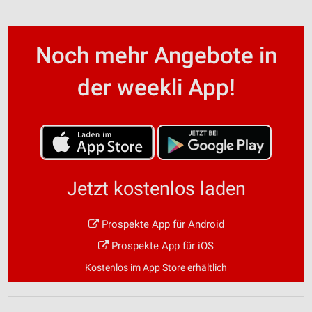
Noch mehr Angebote in
der weekli App!
Jetzt kostenlos laden
Prospekte App für Android
Prospekte App für iOS
Kostenlos im App Store erhältlich