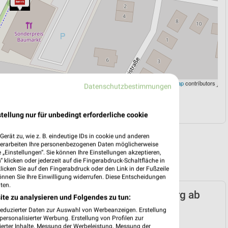
Leaflet
|
©
OpenStreetMap
contributors
Datenschutzbestimmungen
N
NAVIGATION MIT GOOGLE/IOS MAPS
tellung nur für unbedingt erforderliche cookie
erät zu, wie z. B. eindeutige IDs in cookie und anderen
verarbeiten Ihre personenbezogenen Daten möglicherweise
„Einstellungen“. Sie können Ihre Einstellungen akzeptieren,
 klicken oder jederzeit auf die Fingerabdruck-Schaltfläche in
klicken Sie auf den Fingerabdruck oder den Link in der Fußzeile
önnen Sie Ihre Einwilligung widerrufen. Diese Entscheidungen
ten.
preis Baumarkt Prospekt für Papenburg ab
ite zu analysieren und Folgendes zu tun:
 08.08.
reduzierter Daten zur Auswahl von Werbeanzeigen. Erstellung
ersonalisierter Werbung. Erstellung von Profilen zur
ochen-Knaller!
ierter Inhalte. Messung der Werbeleistung. Messung der