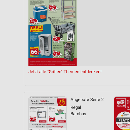
Messung der Performance von Inhalten
Analyse von Zielgruppen durch Statistiken oder Kombinationen 
Quellen
Entwicklung und Verbesserung der Angebote
Verwendung reduzierter Daten zur Auswahl von Inhalten
IAB-Besonderheiten:
Verwendung genauer Standortdaten
Jetzt alle "Grillen" Themen entdecken!
Geräte anhand von aktiv angeforderten Informationen identifizie
Nicht-IAB-Verarbeitungszwecke:
Notwendig
Angebote Seite 2
Performance
Regal
Bambus
Funktional
Werbung