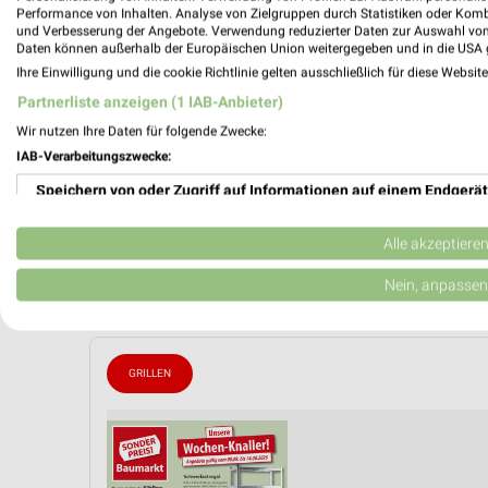
Performance von Inhalten. Analyse von Zielgruppen durch Statistiken oder Kom
Gültig von
und Verbesserung der Angebote. Verwendung reduzierter Daten zur Auswahl von
Daten können außerhalb der Europäischen Union weitergegeben und in die USA 
📅
Kalende
Ihre Einwilligung und die cookie Richtlinie gelten ausschließlich für diese Websit
Partnerliste anzeigen (1 IAB-Anbieter)
❯
PROSP
Wir nutzen Ihre Daten für folgende Zwecke:
IAB-Verarbeitungszwecke:
Speichern von oder Zugriff auf Informationen auf einem Endgerät
Verwendung reduzierter Daten zur Auswahl von Werbeanzeigen
Alle akzeptiere
Erstellung von Profilen für personalisierte Werbung
Nein, anpassen
Verwendung von Profilen zur Auswahl personalisierter Werbung
Erstellung von Profilen zur Personalisierung von Inhalten
GRILLEN
Verwendung von Profilen zur Auswahl personalisierter Inhalte
Messung der Werbeleistung