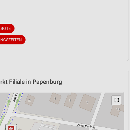
EBOTE
UNGSZEITEN
kt Filiale in Papenburg
⛶