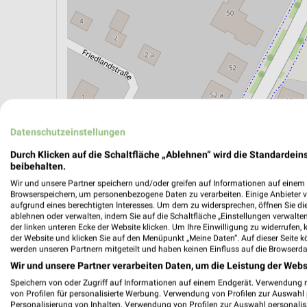
Datenschutzeinstellungen
ÖPNV ANZEIGEN
LADESÄULEN ANZEIGE
Durch Klicken auf die Schaltfläche „Ablehnen“ wird die Standardeins
beibehalten.
Wir und unsere Partner speichern und/oder greifen auf Informationen auf einem G
Aktuelle Angebote in dieser Filiale
Browserspeichern, um personenbezogene Daten zu verarbeiten. Einige Anbieter 
aufgrund eines berechtigten Interesses. Um dem zu widersprechen, öffnen Sie die 
Anzahl Prospekte: 2
ablehnen oder verwalten, indem Sie auf die Schaltfläche „Einstellungen verwalten“
Letztes Prospektupdate: vor 14 Stunden
der linken unteren Ecke der Website klicken. Um Ihre Einwilligung zu widerrufen, 
der Website und klicken Sie auf den Menüpunkt „Meine Daten“. Auf dieser Seite k
werden unseren Partnern mitgeteilt und haben keinen Einfluss auf die Browserda
Sonder
Wir und unsere Partner verarbeiten Daten, um die Leistung der Webs
Sa. den
Speichern von oder Zugriff auf Informationen auf einem Endgerät. Verwendung 
von Profilen für personalisierte Werbung. Verwendung von Profilen zur Auswahl p
Unsere W
Personalisierung von Inhalten. Verwendung von Profilen zur Auswahl personalis