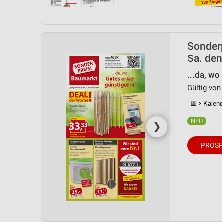
Sonder
Sa. den
...da, wo
Gültig von
📅
Kalende
❯
PROSP