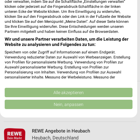
oder verwalten, indem Sie auf die Schaltfläche „Einstellungen verwalten“
klicken oder jederzeit auf die Fingerabdruck-Schaltfläche in der linken
unteren Ecke der Website klicken. Um Ihre Einwilligung zu widerrufen,
✔
Standortgenaue Angebote
klicken Sie auf den Fingerabdruck oder den Link in der Fußzeile der Website
✔
Folge deinem Lieblingshändler
und klicken Sie auf den Menüpunkt „Meine Daten“. Auf dieser Seite können
✔
Push-Benachrichtigungen bei neuen Prospekten
Sie Ihre Einwilligung widerrufen. Diese Entscheidungen werden unseren
✔
Einkaufsliste - Einkauf stressfrei planen
Partnern mitgeteilt und haben keinen Einfluss auf die Browserdaten.
Wir und unsere Partner verarbeiten Daten, um die Leistung der
Website zu analysieren und Folgendes zu tun:
JETZT LADEN UND SPAREN!
Speichern von oder Zugriff auf Informationen auf einem Endgerät.
Verwendung reduzierter Daten zur Auswahl von Werbeanzeigen. Erstellung
von Profilen für personalisierte Werbung. Verwendung von Profilen zur
Auswahl personalisierter Werbung. Erstellung von Profilen zur
Personalisierung von Inhalten. Verwendung von Profilen zur Auswahl
personalisierter Inhalte. Messung der Werbeleistung. Messung der
Performance von Inhalten. Analyse von Zielgruppen durch Statistiken oder
Kombinationen von Daten aus verschiedenen Quellen. Entwicklung und
Verbesserung der Angebote. Verwendung reduzierter Daten zur Auswahl
Alle akzeptieren
Weitere REWE Geschäfte mit Angeboten in
von Inhalten.
und um Böbingen (Rems)
Daten können außerhalb der Europäischen Union weitergegeben und in die
Nein, anpassen
USA gesendet werden.
Ihre Einwilligung und die cookie Richtlinie gelten ausschließlich für diese
5 Geschäfte und Orte
Website/App.
Partnerliste anzeigen (1 IAB-Anbieter)
REWE Angebote in Heubach
Wir nutzen Ihre Daten für folgende Zwecke:
Heubach, Deutschland