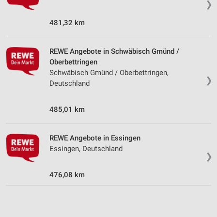
❯
IAB-Verarbeitungszwecke:
Speichern von oder Zugriff auf Informationen
481,32 km
auf einem Endgerät
Verwendung reduzierter Daten zur Auswahl von
REWE Angebote in Schwäbisch Gmünd /
Werbeanzeigen
Oberbettringen
Schwäbisch Gmünd / Oberbettringen,
Erstellung von Profilen für personalisierte
❯
Deutschland
Werbung
Verwendung von Profilen zur Auswahl
485,01 km
personalisierter Werbung
Erstellung von Profilen zur Personalisierung
REWE Angebote in Essingen
von Inhalten
Essingen, Deutschland
❯
Verwendung von Profilen zur Auswahl
personalisierter Inhalte
476,08 km
Messung der Werbeleistung
Messung der Performance von Inhalten