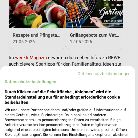
Rezepte und Pfingstangebote bei REWE!
Grillangebote zum Vatertag bei REWE!
21.05.2026
12.05.2026
Im
weekli Magazin
erwarten dich neben Infos zu REWE
auch clevere Spartipps für den Familienalltag, Ideen zur
Haushaltsplanung und einfache Wege, dein Budget
Datenschutzbestimmungen
nachhaltig zu entlasten.
Datenschutzeinstellungen
Durch Klicken auf die Schaltfläche „Ablehnen“ wird die
Standardeinstellung nur für unbedingt erforderliche cookie
beibehalten.
Wir und unsere Partner speichern und/oder greifen auf Informationen auf
einem Gerät zu, wie z. B. eindeutige IDs in cookie und anderen
weekli - Prospekte & Angebote App
Browserspeichern, um personenbezogene Daten zu verarbeiten. Einige
Anbieter verarbeiten Ihre personenbezogenen Daten möglicherweise
aufgrund eines berechtigten Interesses. Um dem zu widersprechen, öffnen
Alle REWE Angebote immer griffbereit – mit der kostenlosen
Sie die „Einstellungen“. Sie können Ihre Einstellungen akzeptieren, ablehnen
weekli App für iOS & Android.