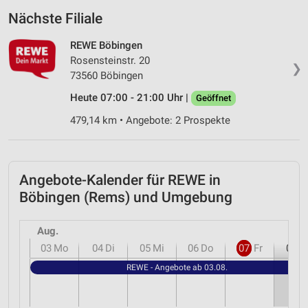
Nächste Filiale
REWE Böbingen
Rosensteinstr. 20
❯
73560 Böbingen
Heute 07:00 - 21:00 Uhr |
Geöffnet
479,14 km • Angebote: 2 Prospekte
Angebote-Kalender für REWE in
Böbingen (Rems) und Umgebung
Aug.
03
Mo
04
Di
05
Mi
06
Do
07
Fr
08
S
REWE - Angebote ab 03.08.