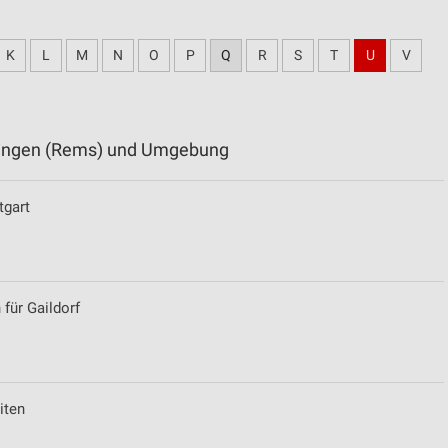
K
L
M
N
O
P
Q
R
S
T
U
V
öbingen (Rems) und Umgebung
tgart
für Gaildorf
iten