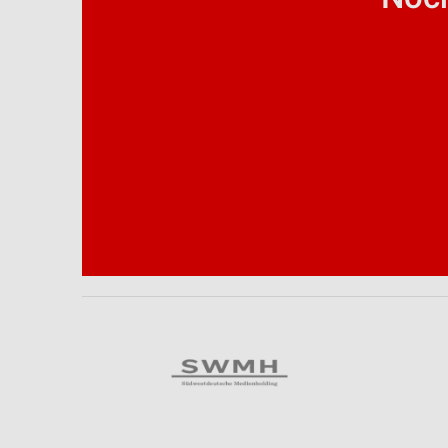
Analyse von Zielgruppen durch Statistiken oder Kombinationen 
Quellen
Entwicklung und Verbesserung der Angebote
Verwendung reduzierter Daten zur Auswahl von Inhalten
IAB-Besonderheiten:
Verwendung genauer Standortdaten
Geräte anhand von aktiv angeforderten Informationen identifizie
Nicht-IAB-Verarbeitungszwecke:
Notwendig
Performance
Funktional
Werbung