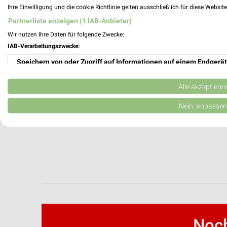
Ihre Einwilligung und die cookie Richtlinie gelten ausschließlich für diese Websit
Partnerliste anzeigen (1 IAB-Anbieter)
Wir nutzen Ihre Daten für folgende Zwecke:
IAB-Verarbeitungszwecke:
Speichern von oder Zugriff auf Informationen auf einem Endgerät
Verwendung reduzierter Daten zur Auswahl von Werbeanzeigen
Alle akzeptiere
Erstellung von Profilen für personalisierte Werbung
Nein, anpassen
Verwendung von Profilen zur Auswahl personalisierter Werbung
Erstellung von Profilen zur Personalisierung von Inhalten
Verwendung von Profilen zur Auswahl personalisierter Inhalte
Messung der Werbeleistung
Messung der Performance von Inhalten
Noch