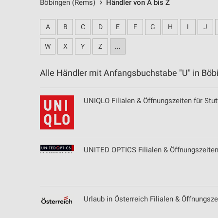
Böbingen (Rems)
Händler von A bis Z
A
B
C
D
E
F
G
H
I
J
W
X
Y
Z
...
Alle Händler mit Anfangsbuchstabe "U" in B
UNIQLO Filialen & Öffnungszeiten für Stut
UNITED OPTICS Filialen & Öffnungszeiten 
Urlaub in Österreich Filialen & Öffnungsze