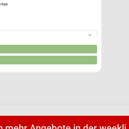
e/App.
n
 mehr Angebote in der weekli