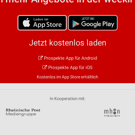
von Daten aus verschiedenen
Jetzt kostenlos laden
Prospekte App für Android
ren
Prospekte App für iOS
Kostenlos im App Store erhältlich
In Kooperation mit: