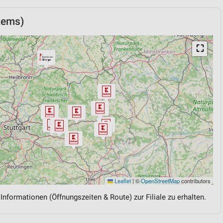
Rems)
⛶
Leaflet
|
©
OpenStreetMap
contributors
 Informationen (Öffnungszeiten & Route) zur Filiale zu erhalten.