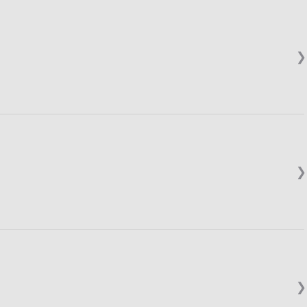
❯
❯
❯