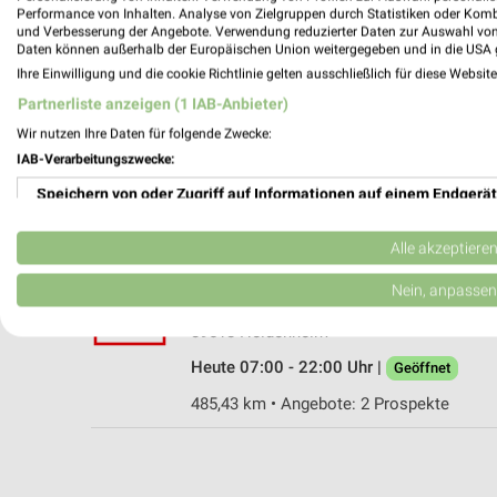
Performance von Inhalten. Analyse von Zielgruppen durch Statistiken oder Kom
und Verbesserung der Angebote. Verwendung reduzierter Daten zur Auswahl von
Daten können außerhalb der Europäischen Union weitergegeben und in die USA 
Ihre Einwilligung und die cookie Richtlinie gelten ausschließlich für diese Websit
Kaufland Heidenheim
Partnerliste anzeigen (1 IAB-Anbieter)
Aalener Straße 20
Wir nutzen Ihre Daten für folgende Zwecke:
89520 Heidenheim
IAB-Verarbeitungszwecke:
Heute 07:00 - 22:00 Uhr |
Geöffnet
Speichern von oder Zugriff auf Informationen auf einem Endgerät
481,01 km • Angebote: 2 Prospekte
Verwendung reduzierter Daten zur Auswahl von Werbeanzeigen
Alle akzeptiere
Kaufland Heidenheim
Erstellung von Profilen für personalisierte Werbung
Nein, anpassen
Wilhelmstraße 148
Verwendung von Profilen zur Auswahl personalisierter Werbung
89518 Heidenheim
Heute 07:00 - 22:00 Uhr |
Geöffnet
Erstellung von Profilen zur Personalisierung von Inhalten
485,43 km • Angebote: 2 Prospekte
Verwendung von Profilen zur Auswahl personalisierter Inhalte
Messung der Werbeleistung