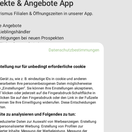
pekte & Angebote App
ismus Filialen & Öffnungszeiten in unserer App.
e Angebote
ieblingshändler
htigungen bei neuen Prospekten
 Einkauf stressfrei planen
Datenschutzbestimmungen
 App jetzt laden oder QR-Code scannen.
tellung nur für unbedingt erforderliche cookie
erät zu, wie z. B. eindeutige IDs in cookie und anderen
verarbeiten Ihre personenbezogenen Daten möglicherweise
„Einstellungen“. Sie können Ihre Einstellungen akzeptieren,
 klicken oder jederzeit auf die Fingerabdruck-Schaltfläche in
klicken Sie auf den Fingerabdruck oder den Link in der Fußzeile
önnen Sie Ihre Einwilligung widerrufen. Diese Entscheidungen
ten.
ite zu analysieren und Folgendes zu tun:
reduzierter Daten zur Auswahl von Werbeanzeigen. Erstellung
ersonalisierter Werbung. Erstellung von Profilen zur
ierter Inhalte. Messung der Werbeleistung. Messung der