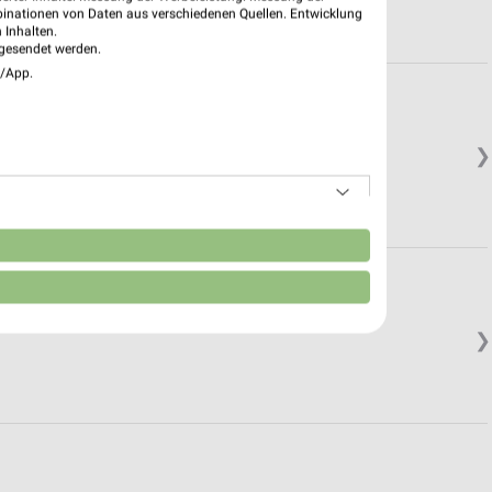
binationen von Daten aus verschiedenen Quellen. Entwicklung
 Inhalten.
gesendet werden.
e/App.
❯
n
❯