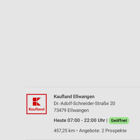
Messung der Performance von Inhalten
Analyse von Zielgruppen durch Statistiken oder Kombinationen 
Quellen
Entwicklung und Verbesserung der Angebote
Verwendung reduzierter Daten zur Auswahl von Inhalten
IAB-Besonderheiten:
Verwendung genauer Standortdaten
Geräte anhand von aktiv angeforderten Informationen identifizie
Nicht-IAB-Verarbeitungszwecke:
Kaufland Ellwangen
Notwendig
Dr.-Adolf-Schneider-Straße 20
73479 Ellwangen
Performance
Heute 07:00 - 22:00 Uhr |
Geöffnet
Funktional
457,25 km • Angebote: 2 Prospekte
Werbung