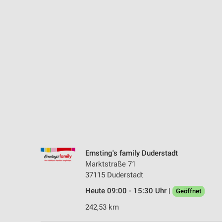
Messung der Performance von Inhalten
Analyse von Zielgruppen durch Statistiken oder Kombinationen 
Quellen
Entwicklung und Verbesserung der Angebote
Verwendung reduzierter Daten zur Auswahl von Inhalten
IAB-Besonderheiten:
Verwendung genauer Standortdaten
Geräte anhand von aktiv angeforderten Informationen identifizie
Nicht-IAB-Verarbeitungszwecke:
Ernsting's family Duderstadt
Notwendig
Marktstraße 71
37115 Duderstadt
Performance
Heute 09:00 - 15:30 Uhr |
Geöffnet
Funktional
242,53 km
Werbung