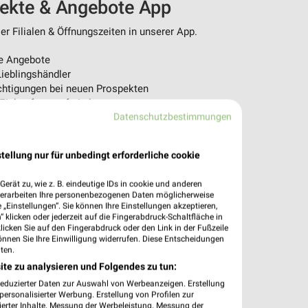
pekte & Angebote App
r Filialen & Öffnungszeiten in unserer App.
e Angebote
ieblingshändler
htigungen bei neuen Prospekten
 Einkauf stressfrei planen
Datenschutzbestimmungen
 App jetzt laden oder QR-Code scannen.
tellung nur für unbedingt erforderliche cookie
erät zu, wie z. B. eindeutige IDs in cookie und anderen
verarbeiten Ihre personenbezogenen Daten möglicherweise
„Einstellungen“. Sie können Ihre Einstellungen akzeptieren,
 klicken oder jederzeit auf die Fingerabdruck-Schaltfläche in
klicken Sie auf den Fingerabdruck oder den Link in der Fußzeile
önnen Sie Ihre Einwilligung widerrufen. Diese Entscheidungen
ten.
ite zu analysieren und Folgendes zu tun:
reduzierter Daten zur Auswahl von Werbeanzeigen. Erstellung
ersonalisierter Werbung. Erstellung von Profilen zur
ierter Inhalte. Messung der Werbeleistung. Messung der