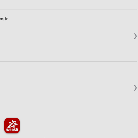
mstr.
❯
❯