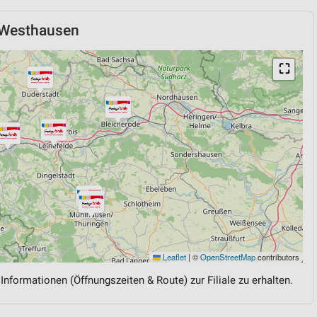
-Westhausen
⛶
Leaflet
|
©
OpenStreetMap
contributors
 Informationen (Öffnungszeiten & Route) zur Filiale zu erhalten.