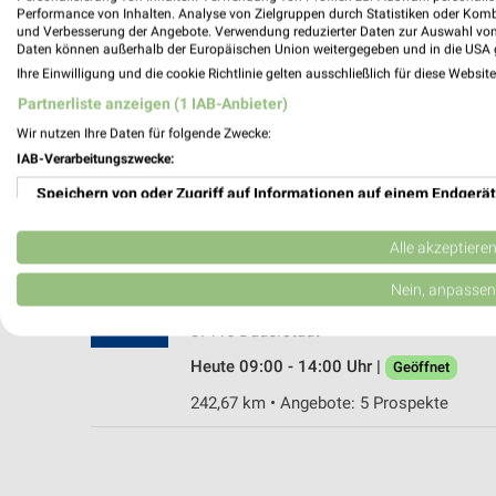
Performance von Inhalten. Analyse von Zielgruppen durch Statistiken oder Kom
und Verbesserung der Angebote. Verwendung reduzierter Daten zur Auswahl von
Daten können außerhalb der Europäischen Union weitergegeben und in die USA 
Ihre Einwilligung und die cookie Richtlinie gelten ausschließlich für diese Websit
Ernsting's family Leinefelde
Partnerliste anzeigen (1 IAB-Anbieter)
Heiligenstädter Str. 51-53
Wir nutzen Ihre Daten für folgende Zwecke:
37327 Leinefelde
IAB-Verarbeitungszwecke:
Heute 09:00 - 13:00 Uhr |
Geöffnet
Speichern von oder Zugriff auf Informationen auf einem Endgerät
246,52 km
Verwendung reduzierter Daten zur Auswahl von Werbeanzeigen
Alle akzeptiere
Tchibo Filiale mit Kaffee Bar Duderstadt
Erstellung von Profilen für personalisierte Werbung
Nein, anpassen
Marktstrasse 34
Verwendung von Profilen zur Auswahl personalisierter Werbung
37115 Duderstadt
Heute 09:00 - 14:00 Uhr |
Geöffnet
Erstellung von Profilen zur Personalisierung von Inhalten
242,67 km • Angebote: 5 Prospekte
Verwendung von Profilen zur Auswahl personalisierter Inhalte
Messung der Werbeleistung