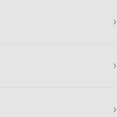
❯
❯
❯