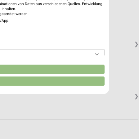
binationen von Daten aus verschiedenen Quellen. Entwicklung
 Inhalten.
gesendet werden.
e/App.
❯
n
❯