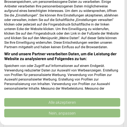
Browserspeichern, um personenbezogene Daten zu verarbeiten. Einige
Anbieter verarbeiten Ihre personenbezogenen Daten möglicherweise
aufgrund eines berechtigten Interesses. Um dem zu widersprechen, öffnen
Sie die „Einstellungen“. Sie können Ihre Einstellungen akzeptieren, ablehnen
oder verwalten, indem Sie auf die Schaltfläche „Einstellungen verwalten“
klicken oder jederzeit auf die Fingerabdruck-Schaltfläche in der linken
unteren Ecke der Website klicken. Um Ihre Einwilligung zu widerrufen,
klicken Sie auf den Fingerabdruck oder den Link in der Fußzeile der Website
und klicken Sie auf den Menüpunkt „Meine Daten“. Auf dieser Seite können
Sie Ihre Einwilligung widerrufen. Diese Entscheidungen werden unseren
Kaufland Prospekt für Leinefelde-Worbis
Partnern mitgeteilt und haben keinen Einfluss auf die Browserdaten.
ab Mo. den 10.08.
Wir und unsere Partner verarbeiten Daten, um die Leistung der
Website zu analysieren und Folgendes zu tun:
Gültig von 10. Aug. bis 12. Aug.
Speichern von oder Zugriff auf Informationen auf einem Endgerät.
Verwendung reduzierter Daten zur Auswahl von Werbeanzeigen. Erstellung
📅
Kalendereintrag erstellen
von Profilen für personalisierte Werbung. Verwendung von Profilen zur
Auswahl personalisierter Werbung. Erstellung von Profilen zur
Personalisierung von Inhalten. Verwendung von Profilen zur Auswahl
personalisierter Inhalte. Messung der Werbeleistung. Messung der
Performance von Inhalten. Analyse von Zielgruppen durch Statistiken oder
PROSPEKT BLÄTTERN
Kombinationen von Daten aus verschiedenen Quellen. Entwicklung und
Verbesserung der Angebote. Verwendung reduzierter Daten zur Auswahl
Alle akzeptieren
von Inhalten.
Daten können außerhalb der Europäischen Union weitergegeben und in die
Nein, anpassen
USA gesendet werden.
EISCREME
WEIN
AKTIONEN, RABATTE & GUTSCHEINE
SPIRITU
Ihre Einwilligung und die cookie Richtlinie gelten ausschließlich für diese
Website/App.