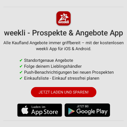
Messung der Werbeleistung
Messung der Performance von Inhalten
Analyse von Zielgruppen durch Statistiken oder
Kombinationen von Daten aus verschiedenen
weekli - Prospekte & Angebote App
Quellen
Alle Kaufland Angebote immer griffbereit – mit der kostenlosen
Entwicklung und Verbesserung der Angebote
weekli App für iOS & Android.
Verwendung reduzierter Daten zur Auswahl von
✔
Standortgenaue Angebote
Inhalten
✔
Folge deinem Lieblingshändler
IAB-Besonderheiten:
✔
Push-Benachrichtigungen bei neuen Prospekten
✔
Einkaufsliste - Einkauf stressfrei planen
Verwendung genauer Standortdaten
Geräte anhand von aktiv angeforderten
JETZT LADEN UND SPAREN!
Informationen identifizieren
Nicht-IAB-Verarbeitungszwecke:
Notwendig
Performance