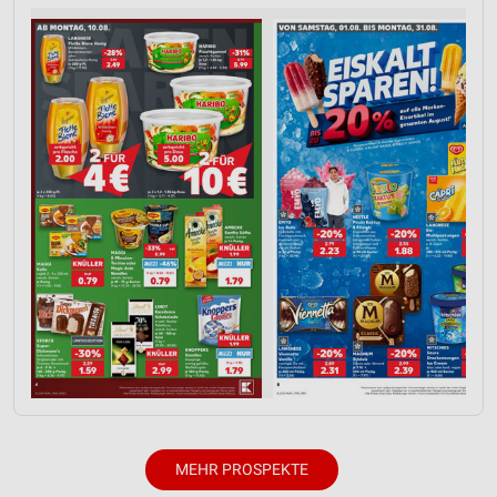
Partnerliste anzeigen (1 IAB-Anbieter)
Wir nutzen Ihre Daten für folgende Zwecke:
IAB-Verarbeitungszwecke:
Speichern von oder Zugriff auf Informationen
auf einem Endgerät
Verwendung reduzierter Daten zur Auswahl von
Werbeanzeigen
Erstellung von Profilen für personalisierte
Werbung
Verwendung von Profilen zur Auswahl
personalisierter Werbung
Erstellung von Profilen zur Personalisierung
von Inhalten
Verwendung von Profilen zur Auswahl
personalisierter Inhalte
MEHR PROSPEKTE