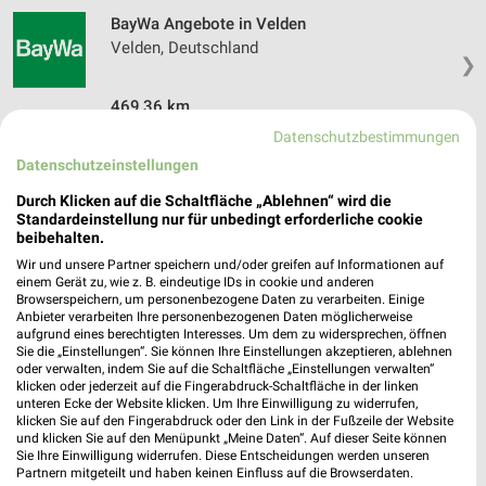
BayWa Angebote in Velden
Velden, Deutschland
❯
469,36 km
Datenschutzbestimmungen
Datenschutzeinstellungen
Baumärkte Angebote für Bockhorn und
Umgebung
Durch Klicken auf die Schaltfläche „Ablehnen“ wird die
Standardeinstellung nur für unbedingt erforderliche cookie
beibehalten.
6 Prospekte
Wir und unsere Partner speichern und/oder greifen auf Informationen auf
einem Gerät zu, wie z. B. eindeutige IDs in cookie und anderen
toom Baumarkt
Sonderpreis Baumarkt
Browserspeichern, um personenbezogene Daten zu verarbeiten. Einige
Anbieter verarbeiten Ihre personenbezogenen Daten möglicherweise
aufgrund eines berechtigten Interesses. Um dem zu widersprechen, öffnen
Sie die „Einstellungen“. Sie können Ihre Einstellungen akzeptieren, ablehnen
oder verwalten, indem Sie auf die Schaltfläche „Einstellungen verwalten“
klicken oder jederzeit auf die Fingerabdruck-Schaltfläche in der linken
unteren Ecke der Website klicken. Um Ihre Einwilligung zu widerrufen,
klicken Sie auf den Fingerabdruck oder den Link in der Fußzeile der Website
und klicken Sie auf den Menüpunkt „Meine Daten“. Auf dieser Seite können
Sie Ihre Einwilligung widerrufen. Diese Entscheidungen werden unseren
Partnern mitgeteilt und haben keinen Einfluss auf die Browserdaten.