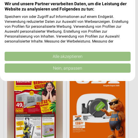
Wir und unsere Partner verarbeiten Daten, um die Leistung der
Website zu analysieren und Folgendes zu tun:
Speichern von oder Zugriff auf Informationen auf einem Endgerät.
Verwendung reduzierter Daten zur Auswahl von Werbeanzeigen. Erstellung
von Profilen für personalisierte Werbung. Verwendung von Profilen zur
Auswahl personalisierter Werbung. Erstellung von Profilen zur
34,6 km
18,3 km
Personalisierung von Inhalten. Verwendung von Profilen zur Auswahl
Angebote ab 03.08.
Unsere Wochen-Knaller!
personalisierter Inhalte. Messung der Werbeleistung. Messung der
Performance von Inhalten. Analyse von Zielgruppen durch Statistiken oder
Noch heute gültig
Gültig ab Sa. 08.08.
Kombinationen von Daten aus verschiedenen Quellen. Entwicklung und
Verbesserung der Angebote. Verwendung reduzierter Daten zur Auswahl
Alle akzeptieren
Sonderpreis Baumarkt
OBI
von Inhalten.
Daten können außerhalb der Europäischen Union weitergegeben und in die
Nein, anpassen
USA gesendet werden.
Ihre Einwilligung und die cookie Richtlinie gelten ausschließlich für diese
Website/App.
Partnerliste anzeigen (1 IAB-Anbieter)
Wir nutzen Ihre Daten für folgende Zwecke:
IAB-Verarbeitungszwecke:
Speichern von oder Zugriff auf Informationen
auf einem Endgerät
Verwendung reduzierter Daten zur Auswahl von