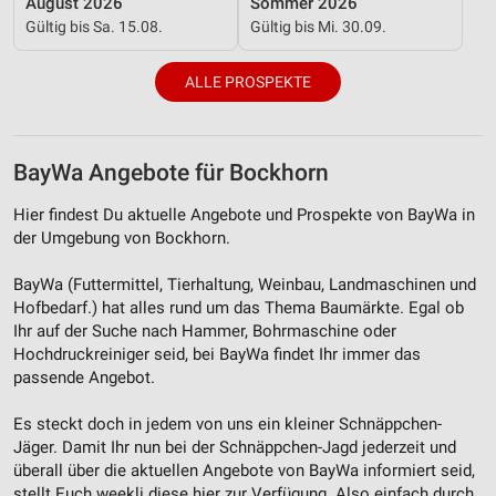
August 2026
Sommer 2026
Gültig bis Sa. 15.08.
Gültig bis Mi. 30.09.
Verwendung reduzierter Daten zur Auswahl von
Inhalten
ALLE PROSPEKTE
IAB-Besonderheiten:
Verwendung genauer Standortdaten
Geräte anhand von aktiv angeforderten
BayWa Angebote für Bockhorn
Informationen identifizieren
Hier findest Du aktuelle Angebote und Prospekte von BayWa in
Nicht-IAB-Verarbeitungszwecke:
der Umgebung von Bockhorn.
Notwendig
BayWa (Futtermittel, Tierhaltung, Weinbau, Landmaschinen und
Performance
Hofbedarf.) hat alles rund um das Thema Baumärkte. Egal ob
Ihr auf der Suche nach Hammer, Bohrmaschine oder
Funktional
Hochdruckreiniger seid, bei BayWa findet Ihr immer das
passende Angebot.
Werbung
Es steckt doch in jedem von uns ein kleiner Schnäppchen-
Jäger. Damit Ihr nun bei der Schnäppchen-Jagd jederzeit und
überall über die aktuellen Angebote von BayWa informiert seid,
stellt Euch weekli diese hier zur Verfügung. Also einfach durch