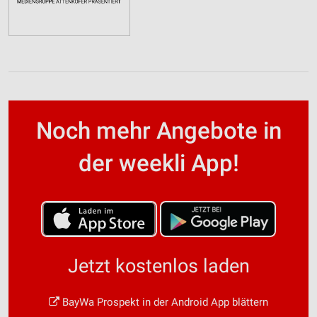
Noch mehr Angebote in
der weekli App!
Jetzt kostenlos laden
BayWa Prospekt in der Android App blättern