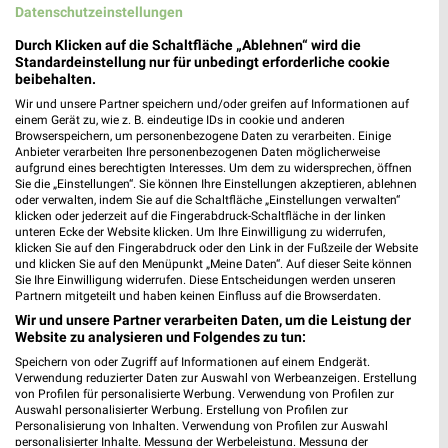
❯
Datenschutzeinstellungen
Heute
geschlossen
Durch Klicken auf die Schaltfläche „Ablehnen“ wird die
452,00 km
Standardeinstellung nur für unbedingt erforderliche cookie
beibehalten.
Wir und unsere Partner speichern und/oder greifen auf Informationen auf
Ernsting's family Ebersberg
einem Gerät zu, wie z. B. eindeutige IDs in cookie und anderen
Altstadtpassage 6 + 7
Browserspeichern, um personenbezogene Daten zu verarbeiten. Einige
Anbieter verarbeiten Ihre personenbezogenen Daten möglicherweise
85560 Ebersberg
❯
aufgrund eines berechtigten Interesses. Um dem zu widersprechen, öffnen
Sie die „Einstellungen“. Sie können Ihre Einstellungen akzeptieren, ablehnen
Heute
geschlossen
oder verwalten, indem Sie auf die Schaltfläche „Einstellungen verwalten“
klicken oder jederzeit auf die Fingerabdruck-Schaltfläche in der linken
504,41 km
unteren Ecke der Website klicken. Um Ihre Einwilligung zu widerrufen,
klicken Sie auf den Fingerabdruck oder den Link in der Fußzeile der Website
und klicken Sie auf den Menüpunkt „Meine Daten“. Auf dieser Seite können
Sie Ihre Einwilligung widerrufen. Diese Entscheidungen werden unseren
Rossmann Garching
Partnern mitgeteilt und haben keinen Einfluss auf die Browserdaten.
Schleißheimer Str. 30 b
Wir und unsere Partner verarbeiten Daten, um die Leistung der
85748 Garching
❯
Website zu analysieren und Folgendes zu tun:
Heute
geschlossen
Speichern von oder Zugriff auf Informationen auf einem Endgerät.
Verwendung reduzierter Daten zur Auswahl von Werbeanzeigen. Erstellung
490,82 km • Angebote: 3 Prospekte
von Profilen für personalisierte Werbung. Verwendung von Profilen zur
Auswahl personalisierter Werbung. Erstellung von Profilen zur
Personalisierung von Inhalten. Verwendung von Profilen zur Auswahl
personalisierter Inhalte. Messung der Werbeleistung. Messung der