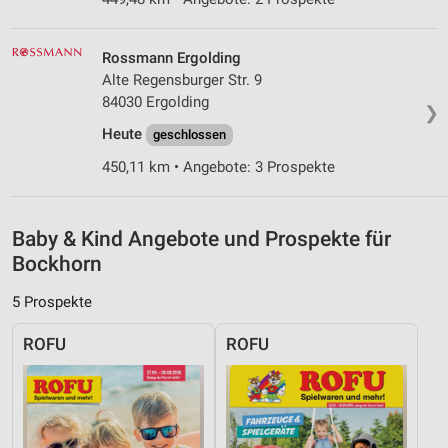
Erstellung von Profilen zur Personalisierung
von Inhalten
Rossmann Ergolding
Verwendung von Profilen zur Auswahl
Alte Regensburger Str. 9
personalisierter Inhalte
84030 Ergolding
❯
Heute
Messung der Werbeleistung
geschlossen
450,11 km • Angebote: 3 Prospekte
Messung der Performance von Inhalten
Analyse von Zielgruppen durch Statistiken oder
Kombinationen von Daten aus verschiedenen
Baby & Kind Angebote und Prospekte für
Quellen
Bockhorn
Entwicklung und Verbesserung der Angebote
5 Prospekte
Verwendung reduzierter Daten zur Auswahl von
ROFU
ROFU
Inhalten
IAB-Besonderheiten:
Verwendung genauer Standortdaten