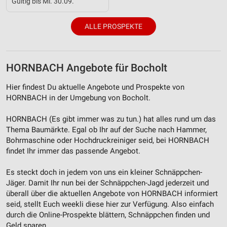
Gültig bis Mi. 30.09.
IAB-Besonderheiten:
Verwendung genauer Standortdaten
ALLE PROSPEKTE
Geräte anhand von aktiv angeforderten
Informationen identifizieren
HORNBACH Angebote für Bocholt
Nicht-IAB-Verarbeitungszwecke:
Notwendig
Hier findest Du aktuelle Angebote und Prospekte von
HORNBACH in der Umgebung von Bocholt.
Performance
HORNBACH (Es gibt immer was zu tun.) hat alles rund um das
Funktional
Thema Baumärkte. Egal ob Ihr auf der Suche nach Hammer,
Bohrmaschine oder Hochdruckreiniger seid, bei HORNBACH
Werbung
findet Ihr immer das passende Angebot.
Es steckt doch in jedem von uns ein kleiner Schnäppchen-
Jäger. Damit Ihr nun bei der Schnäppchen-Jagd jederzeit und
überall über die aktuellen Angebote von HORNBACH informiert
seid, stellt Euch weekli diese hier zur Verfügung. Also einfach
durch die Online-Prospekte blättern, Schnäppchen finden und
Geld sparen.