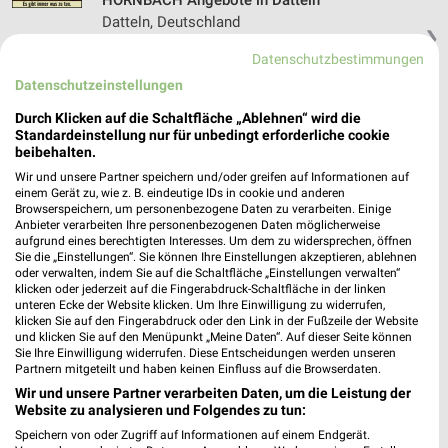
HORNBACH Angebote in Datteln
Datteln, Deutschland
❯
Datenschutzbestimmungen
427,50 km
Datenschutzeinstellungen
Durch Klicken auf die Schaltfläche „Ablehnen“ wird die
Baumärkte Angebote für Bocholt und
Standardeinstellung nur für unbedingt erforderliche cookie
beibehalten.
Umgebung
Wir und unsere Partner speichern und/oder greifen auf Informationen auf
einem Gerät zu, wie z. B. eindeutige IDs in cookie und anderen
5 Prospekte
Browserspeichern, um personenbezogene Daten zu verarbeiten. Einige
Anbieter verarbeiten Ihre personenbezogenen Daten möglicherweise
aufgrund eines berechtigten Interesses. Um dem zu widersprechen, öffnen
Sonderpreis Baumarkt
OBI
Sie die „Einstellungen“. Sie können Ihre Einstellungen akzeptieren, ablehnen
oder verwalten, indem Sie auf die Schaltfläche „Einstellungen verwalten“
klicken oder jederzeit auf die Fingerabdruck-Schaltfläche in der linken
unteren Ecke der Website klicken. Um Ihre Einwilligung zu widerrufen,
klicken Sie auf den Fingerabdruck oder den Link in der Fußzeile der Website
und klicken Sie auf den Menüpunkt „Meine Daten“. Auf dieser Seite können
Sie Ihre Einwilligung widerrufen. Diese Entscheidungen werden unseren
Partnern mitgeteilt und haben keinen Einfluss auf die Browserdaten.
Wir und unsere Partner verarbeiten Daten, um die Leistung der
Website zu analysieren und Folgendes zu tun:
Speichern von oder Zugriff auf Informationen auf einem Endgerät.