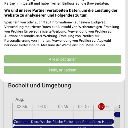
Partnern mitgeteilt und haben keinen Einfluss auf die Browserdaten.
Nächste Filiale
Wir und unsere Partner verarbeiten Daten, um die Leistung der
Website zu analysieren und Folgendes zu tun:
ZEEMANN BOCHOLT
Speichern von oder Zugriff auf Informationen auf einem Endgerät.
Verwendung reduzierter Daten zur Auswahl von Werbeanzeigen. Erstellung
Nordstrasse 41
❯
von Profilen für personalisierte Werbung. Verwendung von Profilen zur
46399 BOCHOLT
Auswahl personalisierter Werbung. Erstellung von Profilen zur
Personalisierung von Inhalten. Verwendung von Profilen zur Auswahl
Heute 09:30 - 18:30 Uhr |
Geöffnet
personalisierter Inhalte. Messung der Werbeleistung. Messung der
Performance von Inhalten. Analyse von Zielgruppen durch Statistiken oder
468,91 km • Angebote: 3 Prospekte
Kombinationen von Daten aus verschiedenen Quellen. Entwicklung und
Verbesserung der Angebote. Verwendung reduzierter Daten zur Auswahl
Alle akzeptieren
von Inhalten.
Daten können außerhalb der Europäischen Union weitergegeben und in die
Nein, anpassen
USA gesendet werden.
Angebote-Kalender für Zeemann in
Ihre Einwilligung und die cookie Richtlinie gelten ausschließlich für diese
Website/App.
Bocholt und Umgebung
Partnerliste anzeigen (1 IAB-Anbieter)
Wir nutzen Ihre Daten für folgende Zwecke:
Aug.
IAB-Verarbeitungszwecke:
03
Mo
04
Di
05
Mi
06
Do
07
Fr
08
S
Speichern von oder Zugriff auf Informationen
auf einem Endgerät
Zeemann - Diese Woche: frische Farben und Prints für zu Hause.