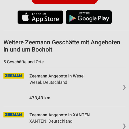
Entwicklung und Verbesserung der Angebote
Verwendung reduzierter Daten zur Auswahl von
Inhalten
IAB-Besonderheiten:
Verwendung genauer Standortdaten
Weitere Zeemann Geschäfte mit Angeboten
in und um Bocholt
Geräte anhand von aktiv angeforderten
Informationen identifizieren
5 Geschäfte und Orte
Nicht-IAB-Verarbeitungszwecke:
Notwendig
Zeemann Angebote in Wesel
Wesel, Deutschland
Performance
❯
Funktional
473,43 km
Werbung
Zeemann Angebote in XANTEN
XANTEN, Deutschland
❯