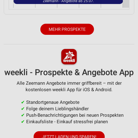
Zeemann - Angebote ab 25.07.
Verwendung reduzierter Daten zur Auswahl von
Werbeanzeigen
Erstellung von Profilen für personalisierte
Werbung
MEHR PROSPEKTE
Verwendung von Profilen zur Auswahl
personalisierter Werbung
Erstellung von Profilen zur Personalisierung
von Inhalten
weekli - Prospekte & Angebote App
Verwendung von Profilen zur Auswahl
personalisierter Inhalte
Alle Zeemann Angebote immer griffbereit – mit der
kostenlosen weekli App für iOS & Android.
Messung der Werbeleistung
✔
Standortgenaue Angebote
Messung der Performance von Inhalten
✔
Folge deinem Lieblingshändler
✔
Push-Benachrichtigungen bei neuen Prospekten
Analyse von Zielgruppen durch Statistiken oder
✔
Einkaufsliste - Einkauf stressfrei planen
Kombinationen von Daten aus verschiedenen
Quellen
JETZT LADEN UND SPAREN!