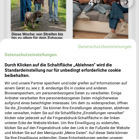
❯
Datenschutzbestimmungen
Datenschutzeinstellungen
Durch Klicken auf die Schaltfläche „Ablehnen“ wird die
Standardeinstellung nur für unbedingt erforderliche cookie
Zeemann Prospekt für Bocholt ab Sa.
beibehalten.
den 25.07.
Wir und unsere Partner speichern und/oder greifen auf Informationen auf
einem Gerät zu, wie z. B. eindeutige IDs in cookie und anderen
Gültig von 25. Jul. bis 07. Aug.
Browserspeichern, um personenbezogene Daten zu verarbeiten. Einige
Anbieter verarbeiten Ihre personenbezogenen Daten möglicherweise
📅
Kalendereintrag erstellen
aufgrund eines berechtigten Interesses. Um dem zu widersprechen, öffnen
Sie die „Einstellungen“. Sie können Ihre Einstellungen akzeptieren, ablehnen
oder verwalten, indem Sie auf die Schaltfläche „Einstellungen verwalten“
klicken oder jederzeit auf die Fingerabdruck-Schaltfläche in der linken
unteren Ecke der Website klicken. Um Ihre Einwilligung zu widerrufen,
PROSPEKT BLÄTTERN
klicken Sie auf den Fingerabdruck oder den Link in der Fußzeile der Website
und klicken Sie auf den Menüpunkt „Meine Daten“. Auf dieser Seite können
Sie Ihre Einwilligung widerrufen. Diese Entscheidungen werden unseren