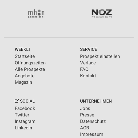
Wir nutzen Ihre Daten für folgende Zwecke:
IAB-Verarbeitungszwecke:
Speichern von oder Zugriff auf Informationen
auf einem Endgerät
Verwendung reduzierter Daten zur Auswahl von
Werbeanzeigen
WEEKLI
SERVICE
Erstellung von Profilen für personalisierte
Startseite
Prospekt einstellen
Werbung
Öffnungszeiten
Verlage
Alle Prospekte
FAQ
Verwendung von Profilen zur Auswahl
Angebote
Kontakt
personalisierter Werbung
Magazin
Erstellung von Profilen zur Personalisierung
von Inhalten
SOCIAL
UNTERNEHMEN
Verwendung von Profilen zur Auswahl
Facebook
Jobs
personalisierter Inhalte
Twitter
Presse
Instagram
Datenschutz
Messung der Werbeleistung
LinkedIn
AGB
Impressum