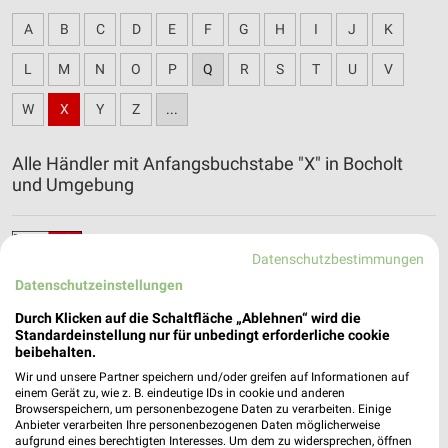
A
B
C
D
E
F
G
H
I
J
K
L
M
N
O
P
Q
R
S
T
U
V
W
X
Y
Z
...
Alle Händler mit Anfangsbuchstabe "X" in Bocholt
und Umgebung
XXXLutz Katalog und Prospekte für Oberhausen
Datenschutzbestimmungen
Datenschutzeinstellungen
Durch Klicken auf die Schaltfläche „Ablehnen“ wird die
Standardeinstellung nur für unbedingt erforderliche cookie
beibehalten.
Wir und unsere Partner speichern und/oder greifen auf Informationen auf
einem Gerät zu, wie z. B. eindeutige IDs in cookie und anderen
Browserspeichern, um personenbezogene Daten zu verarbeiten. Einige
Anbieter verarbeiten Ihre personenbezogenen Daten möglicherweise
aufgrund eines berechtigten Interesses. Um dem zu widersprechen, öffnen