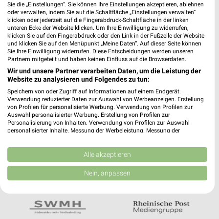
Noch mehr Angebote in
Sie die „Einstellungen“. Sie können Ihre Einstellungen akzeptieren, ablehnen
oder verwalten, indem Sie auf die Schaltfläche „Einstellungen verwalten“
der weekli App!
klicken oder jederzeit auf die Fingerabdruck-Schaltfläche in der linken
unteren Ecke der Website klicken. Um Ihre Einwilligung zu widerrufen,
klicken Sie auf den Fingerabdruck oder den Link in der Fußzeile der Website
und klicken Sie auf den Menüpunkt „Meine Daten“. Auf dieser Seite können
Sie Ihre Einwilligung widerrufen. Diese Entscheidungen werden unseren
Partnern mitgeteilt und haben keinen Einfluss auf die Browserdaten.
Wir und unsere Partner verarbeiten Daten, um die Leistung der
Website zu analysieren und Folgendes zu tun:
Jetzt kostenlos laden
Speichern von oder Zugriff auf Informationen auf einem Endgerät.
Verwendung reduzierter Daten zur Auswahl von Werbeanzeigen. Erstellung
von Profilen für personalisierte Werbung. Verwendung von Profilen zur
Auswahl personalisierter Werbung. Erstellung von Profilen zur
Prospekte App für Android
Personalisierung von Inhalten. Verwendung von Profilen zur Auswahl
personalisierter Inhalte. Messung der Werbeleistung. Messung der
Prospekte App für iOS
Performance von Inhalten. Analyse von Zielgruppen durch Statistiken oder
Kombinationen von Daten aus verschiedenen Quellen. Entwicklung und
Kostenlos im App Store erhältlich
Verbesserung der Angebote. Verwendung reduzierter Daten zur Auswahl
Alle akzeptieren
von Inhalten.
Daten können außerhalb der Europäischen Union weitergegeben und in die
Nein, anpassen
USA gesendet werden.
In Kooperation mit:
Ihre Einwilligung und die cookie Richtlinie gelten ausschließlich für diese
Website/App.
Partnerliste anzeigen (1 IAB-Anbieter)