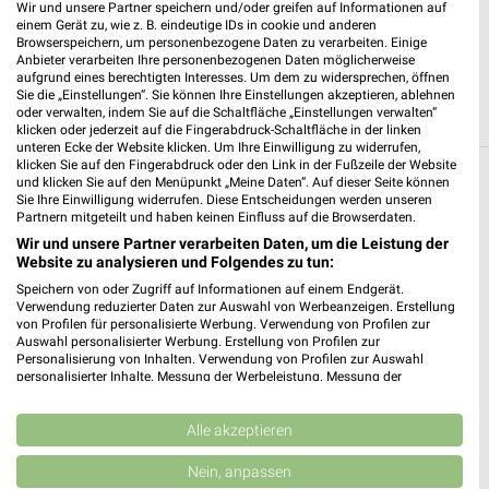
Wir und unsere Partner speichern und/oder greifen auf Informationen auf
Friedrichstr. 2
einem Gerät zu, wie z. B. eindeutige IDs in cookie und anderen
39218 Schönebeck
Browserspeichern, um personenbezogene Daten zu verarbeiten. Einige
❯
Anbieter verarbeiten Ihre personenbezogenen Daten möglicherweise
Heute 08:00 - 20:00 Uhr |
aufgrund eines berechtigten Interesses. Um dem zu widersprechen, öffnen
Öffnet in 41 Min.
Sie die „Einstellungen“. Sie können Ihre Einstellungen akzeptieren, ablehnen
oder verwalten, indem Sie auf die Schaltfläche „Einstellungen verwalten“
126,70 km • Angebote: 3 Prospekte
klicken oder jederzeit auf die Fingerabdruck-Schaltfläche in der linken
unteren Ecke der Website klicken. Um Ihre Einwilligung zu widerrufen,
klicken Sie auf den Fingerabdruck oder den Link in der Fußzeile der Website
und klicken Sie auf den Menüpunkt „Meine Daten“. Auf dieser Seite können
Drogerie & Parfümerie Angebote und
Sie Ihre Einwilligung widerrufen. Diese Entscheidungen werden unseren
Prospekte für Bernburg (Saale)
Partnern mitgeteilt und haben keinen Einfluss auf die Browserdaten.
Wir und unsere Partner verarbeiten Daten, um die Leistung der
7 Prospekte
Website zu analysieren und Folgendes zu tun:
Speichern von oder Zugriff auf Informationen auf einem Endgerät.
Müller
Müller
Verwendung reduzierter Daten zur Auswahl von Werbeanzeigen. Erstellung
von Profilen für personalisierte Werbung. Verwendung von Profilen zur
Auswahl personalisierter Werbung. Erstellung von Profilen zur
Personalisierung von Inhalten. Verwendung von Profilen zur Auswahl
personalisierter Inhalte. Messung der Werbeleistung. Messung der
Performance von Inhalten. Analyse von Zielgruppen durch Statistiken oder
Kombinationen von Daten aus verschiedenen Quellen. Entwicklung und
Verbesserung der Angebote. Verwendung reduzierter Daten zur Auswahl
Alle akzeptieren
von Inhalten.
Daten können außerhalb der Europäischen Union weitergegeben und in die
Nein, anpassen
USA gesendet werden.