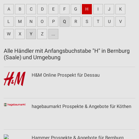
A
B
C
D
E
F
G
H
I
J
K
L
M
N
O
P
Q
R
S
T
U
V
W
X
Y
Z
...
Alle Händler mit Anfangsbuchstabe "H" in Bernburg
(Saale) und Umgebung
H&M Online Prospekt für Dessau
hagebaumarkt Prospekte & Angebote für Köthen
Hammer Prospekte & Angebote für Bernburg