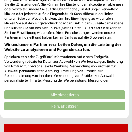
Sie die „Einstellungen“. Sie können Ihre Einstellungen akzeptieren, ablehnen
oder verwalten, indem Sie auf die Schaltfläche „Einstellungen verwalten“
klicken oder jederzeit auf die Fingerabdruck-Schaltfläche in der linken
HORNBACH Prospekte & Angebote für Halle
unteren Ecke der Website klicken. Um Ihre Einwilligung zu widerrufen,
klicken Sie auf den Fingerabdruck oder den Link in der Fußzeile der Website
und klicken Sie auf den Menüpunkt „Meine Daten“. Auf dieser Seite können
Sie Ihre Einwilligung widerrufen. Diese Entscheidungen werden unseren
Partnern mitgeteilt und haben keinen Einfluss auf die Browserdaten.
Wir und unsere Partner verarbeiten Daten, um die Leistung der
Hädicke Spezialitäten Filialen & Öffnungszeiten
Website zu analysieren und Folgendes zu tun:
für Petersberg
Speichern von oder Zugriff auf Informationen auf einem Endgerät.
Verwendung reduzierter Daten zur Auswahl von Werbeanzeigen. Erstellung
von Profilen für personalisierte Werbung. Verwendung von Profilen zur
Auswahl personalisierter Werbung. Erstellung von Profilen zur
Höffner Katalog und Prospekte für Magdeburg
Personalisierung von Inhalten. Verwendung von Profilen zur Auswahl
personalisierter Inhalte. Messung der Werbeleistung. Messung der
Performance von Inhalten. Analyse von Zielgruppen durch Statistiken oder
Kombinationen von Daten aus verschiedenen Quellen. Entwicklung und
Verbesserung der Angebote. Verwendung reduzierter Daten zur Auswahl
Alle akzeptieren
von Inhalten.
Daten können außerhalb der Europäischen Union weitergegeben und in die
Nein, anpassen
USA gesendet werden.
Ihre Einwilligung und die cookie Richtlinie gelten ausschließlich für diese
Website/App.
Partnerliste anzeigen (1 IAB-Anbieter)