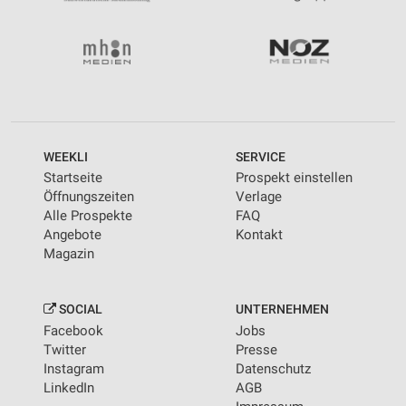
Messung der Performance von Inhalten
Analyse von Zielgruppen durch Statistiken oder
Kombinationen von Daten aus verschiedenen
Quellen
Entwicklung und Verbesserung der Angebote
Verwendung reduzierter Daten zur Auswahl von
WEEKLI
SERVICE
Inhalten
Startseite
Prospekt einstellen
IAB-Besonderheiten:
Öffnungszeiten
Verlage
Alle Prospekte
FAQ
Verwendung genauer Standortdaten
Angebote
Kontakt
Magazin
Geräte anhand von aktiv angeforderten
Informationen identifizieren
Nicht-IAB-Verarbeitungszwecke:
SOCIAL
UNTERNEHMEN
Facebook
Jobs
Notwendig
Twitter
Presse
Instagram
Datenschutz
Performance
LinkedIn
AGB