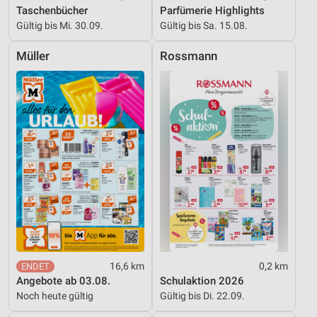
Taschenbücher
Parfümerie Highlights
Informationen identifizieren
Gültig bis Mi. 30.09.
Gültig bis Sa. 15.08.
Nicht-IAB-Verarbeitungszwecke:
Müller
Rossmann
Notwendig
Performance
Funktional
Werbung
16,6 km
0,2 km
Angebote ab 03.08.
Schulaktion 2026
Noch heute gültig
Gültig bis Di. 22.09.