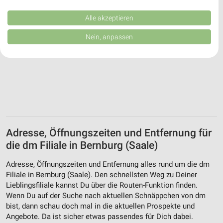
Performance von Inhalten. Analyse von Zielgruppen durch Statistiken oder
Kombinationen von Daten aus verschiedenen Quellen. Entwicklung und
Verbesserung der Angebote. Verwendung reduzierter Daten zur Auswahl
Alle akzeptieren
von Inhalten.
Daten können außerhalb der Europäischen Union weitergegeben und in die
Nein, anpassen
USA gesendet werden.
Ihre Einwilligung und die cookie Richtlinie gelten ausschließlich für diese
Website/App.
Partnerliste anzeigen (1 IAB-Anbieter)
Wir nutzen Ihre Daten für folgende Zwecke:
IAB-Verarbeitungszwecke:
Speichern von oder Zugriff auf Informationen
auf einem Endgerät
Adresse, Öffnungszeiten und Entfernung für
Verwendung reduzierter Daten zur Auswahl von
die dm Filiale in Bernburg (Saale)
Werbeanzeigen
Adresse, Öffnungszeiten und Entfernung alles rund um die dm
Erstellung von Profilen für personalisierte
Filiale in Bernburg (Saale). Den schnellsten Weg zu Deiner
Werbung
Lieblingsfiliale kannst Du über die Routen-Funktion finden.
Wenn Du auf der Suche nach aktuellen Schnäppchen von dm
Verwendung von Profilen zur Auswahl
bist, dann schau doch mal in die aktuellen Prospekte und
personalisierter Werbung
Angebote. Da ist sicher etwas passendes für Dich dabei.