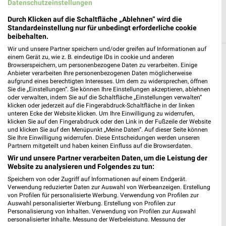
Datenschutzeinstellungen
Durch Klicken auf die Schaltfläche „Ablehnen“ wird die
Standardeinstellung nur für unbedingt erforderliche cookie
beibehalten.
Wir und unsere Partner speichern und/oder greifen auf Informationen auf
einem Gerät zu, wie z. B. eindeutige IDs in cookie und anderen
Filialen in der Umgebung
Browserspeichern, um personenbezogene Daten zu verarbeiten. Einige
Anbieter verarbeiten Ihre personenbezogenen Daten möglicherweise
1 Filiale
aufgrund eines berechtigten Interesses. Um dem zu widersprechen, öffnen
Sie die „Einstellungen“. Sie können Ihre Einstellungen akzeptieren, ablehnen
oder verwalten, indem Sie auf die Schaltfläche „Einstellungen verwalten“
dm Schönebeck (Elbe)
klicken oder jederzeit auf die Fingerabdruck-Schaltfläche in der linken
unteren Ecke der Website klicken. Um Ihre Einwilligung zu widerrufen,
Stadionstraße 10
klicken Sie auf den Fingerabdruck oder den Link in der Fußzeile der Website
39218 Schönebeck (Elbe)
und klicken Sie auf den Menüpunkt „Meine Daten“. Auf dieser Seite können
❯
Sie Ihre Einwilligung widerrufen. Diese Entscheidungen werden unseren
Heute 08:00 - 20:00 Uhr |
Geschlossen
Partnern mitgeteilt und haben keinen Einfluss auf die Browserdaten.
Wir und unsere Partner verarbeiten Daten, um die Leistung der
24,70 km
Website zu analysieren und Folgendes zu tun:
Speichern von oder Zugriff auf Informationen auf einem Endgerät.
Verwendung reduzierter Daten zur Auswahl von Werbeanzeigen. Erstellung
von Profilen für personalisierte Werbung. Verwendung von Profilen zur
Auswahl personalisierter Werbung. Erstellung von Profilen zur
Personalisierung von Inhalten. Verwendung von Profilen zur Auswahl
personalisierter Inhalte. Messung der Werbeleistung. Messung der