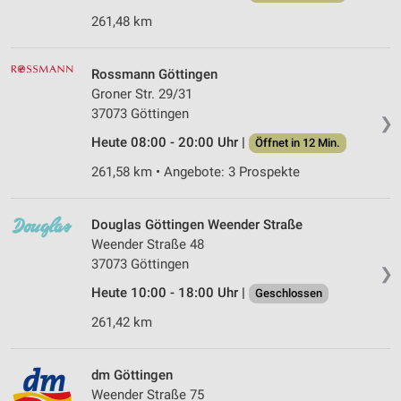
261,48 km
Rossmann Göttingen
Groner Str. 29/31
37073 Göttingen
❯
Heute 08:00 - 20:00 Uhr |
Öffnet in 12 Min.
261,58 km • Angebote: 3 Prospekte
Douglas Göttingen Weender Straße
Weender Straße 48
37073 Göttingen
❯
Heute 10:00 - 18:00 Uhr |
Geschlossen
261,42 km
dm Göttingen
Weender Straße 75