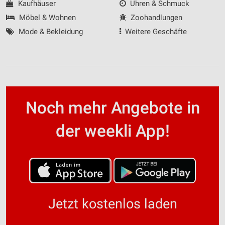
Kaufhäuser
Uhren & Schmuck
Möbel & Wohnen
Zoohandlungen
Mode & Bekleidung
Weitere Geschäfte
Noch mehr Angebote in
der weekli App!
Jetzt kostenlos laden