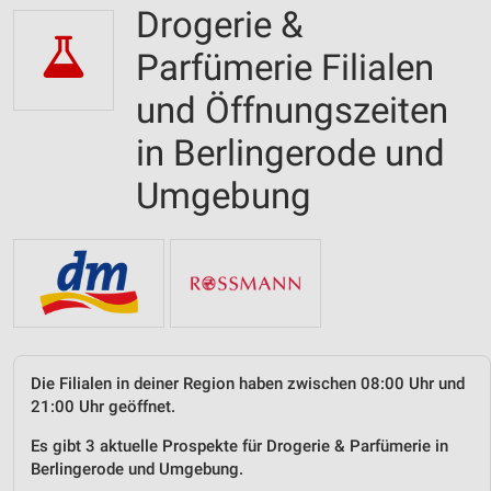
Drogerie &
Parfümerie Filialen
und Öffnungszeiten
in Berlingerode und
Umgebung
Die Filialen in deiner Region haben zwischen 08:00 Uhr und
21:00 Uhr geöffnet.
Es gibt 3 aktuelle Prospekte für Drogerie & Parfümerie in
Berlingerode und Umgebung.