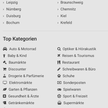
›
Leipzig
›
Braunschweig
›
Nürnberg
›
Chemnitz
›
Duisburg
›
Kiel
›
Bochum
›
Krefeld
Top Kategorien
Auto & Motorrad
Optiker & Hörakustik
Baby & Kind
Reisen & Tourismus
Baumärkte
Restaurant
Discounter
Schreibwaren & Büro
Drogerie & Parfümerie
Schuhe
Elektromärkte
Sonderposten
Garten & Pflanzen
Spielwaren
Gesundheit & Ärzte
Sport & Freizeit
Getränkemärkte
Supermärkte