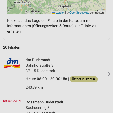
Leaflet
|
©
OpenStreetMap
contributors
Klicke auf das Logo der Filiale in der Karte, um mehr
Informationen (Öffnungszeiten & Route) zur Filiale zu
erhalten.
20 Filialen
dm Duderstadt
Bahnhofstraße 3
37115 Duderstadt
❯
Heute 08:00 - 20:00 Uhr |
Öffnet in 12 Min.
243,39 km
Rossmann Duderstadt
Sachsenring 3