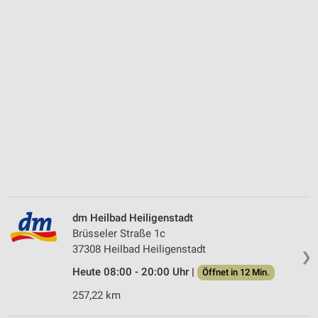
dm Heilbad Heiligenstadt
Brüsseler Straße 1c
37308 Heilbad Heiligenstadt
❯
Heute 08:00 - 20:00 Uhr |
Öffnet in 12 Min.
257,22 km