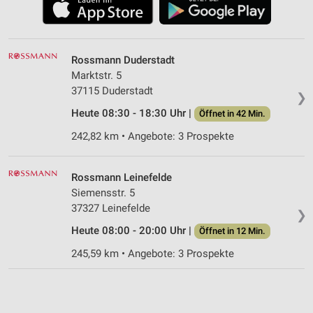
Rossmann Duderstadt
Marktstr. 5
37115 Duderstadt
❯
Heute 08:30 - 18:30 Uhr |
Öffnet in 42 Min.
242,82 km • Angebote: 3 Prospekte
Rossmann Leinefelde
Siemensstr. 5
37327 Leinefelde
❯
Heute 08:00 - 20:00 Uhr |
Öffnet in 12 Min.
245,59 km • Angebote: 3 Prospekte