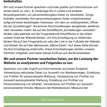
beibehalten.
für Göppingen
Wir und unsere Partner speichern und/oder greifen auf Informationen auf
einem Gerät zu, wie z. B. eindeutige IDs in cookie und anderen
Browserspeichern, um personenbezogene Daten zu verarbeiten. Einige
Anbieter verarbeiten Ihre personenbezogenen Daten möglicherweise
aufgrund eines berechtigten Interesses. Um dem zu widersprechen, öffnen
Sie die „Einstellungen“. Sie können Ihre Einstellungen akzeptieren, ablehnen
oder verwalten, indem Sie auf die Schaltfläche „Einstellungen verwalten“
klicken oder jederzeit auf die Fingerabdruck-Schaltfläche in der linken
unteren Ecke der Website klicken. Um Ihre Einwilligung zu widerrufen,
klicken Sie auf den Fingerabdruck oder den Link in der Fußzeile der Website
und klicken Sie auf den Menüpunkt „Meine Daten“. Auf dieser Seite können
Noch mehr Angebote in
Sie Ihre Einwilligung widerrufen. Diese Entscheidungen werden unseren
Partnern mitgeteilt und haben keinen Einfluss auf die Browserdaten.
der weekli App!
Wir und unsere Partner verarbeiten Daten, um die Leistung der
Website zu analysieren und Folgendes zu tun:
Speichern von oder Zugriff auf Informationen auf einem Endgerät.
Verwendung reduzierter Daten zur Auswahl von Werbeanzeigen. Erstellung
von Profilen für personalisierte Werbung. Verwendung von Profilen zur
Auswahl personalisierter Werbung. Erstellung von Profilen zur
Personalisierung von Inhalten. Verwendung von Profilen zur Auswahl
personalisierter Inhalte. Messung der Werbeleistung. Messung der
Performance von Inhalten. Analyse von Zielgruppen durch Statistiken oder
Jetzt kostenlos laden
Kombinationen von Daten aus verschiedenen Quellen. Entwicklung und
Verbesserung der Angebote. Verwendung reduzierter Daten zur Auswahl
Alle akzeptieren
von Inhalten.
Prospekte App für Android
Daten können außerhalb der Europäischen Union weitergegeben und in die