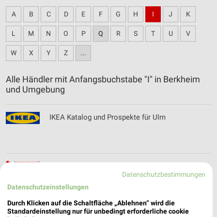
A
B
C
D
E
F
G
H
I
J
K
L
M
N
O
P
Q
R
S
T
U
V
W
X
Y
Z
...
Alle Händler mit Anfangsbuchstabe "I" in Berkheim
und Umgebung
IKEA Katalog und Prospekte für Ulm
Intep Teppich Katalog und Prospekte für
Datenschutzbestimmungen
Fildersatdt
Datenschutzeinstellungen
Durch Klicken auf die Schaltfläche „Ablehnen“ wird die
Standardeinstellung nur für unbedingt erforderliche cookie
INTERSPORT Prospekte, Angebote & Aktionen