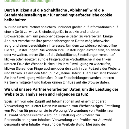
Datenschutzeinstellungen
Durch Klicken auf die Schaltfläche „Ablehnen“ wird die
Standardeinstellung nur für unbedingt erforderliche cookie
beibehalten.
Jetzt alle "Grillen" Themen entdecken!
Wir und unsere Partner speichern und/oder greifen auf Informationen auf
einem Gerät zu, wie z. B. eindeutige IDs in cookie und anderen
Browserspeichern, um personenbezogene Daten zu verarbeiten. Einige
Anbieter verarbeiten Ihre personenbezogenen Daten möglicherweise
aufgrund eines berechtigten Interesses. Um dem zu widersprechen, öffnen
MEHR PROSPEKTE
Sie die „Einstellungen“. Sie können Ihre Einstellungen akzeptieren, ablehnen
oder verwalten, indem Sie auf die Schaltfläche „Einstellungen verwalten“
klicken oder jederzeit auf die Fingerabdruck-Schaltfläche in der linken
unteren Ecke der Website klicken. Um Ihre Einwilligung zu widerrufen,
klicken Sie auf den Fingerabdruck oder den Link in der Fußzeile der Website
und klicken Sie auf den Menüpunkt „Meine Daten“. Auf dieser Seite können
Sie Ihre Einwilligung widerrufen. Diese Entscheidungen werden unseren
Partnern mitgeteilt und haben keinen Einfluss auf die Browserdaten.
weekli - Prospekte & Angebote App
Wir und unsere Partner verarbeiten Daten, um die Leistung der
Website zu analysieren und Folgendes zu tun:
Alle toom Baumarkt Angebote immer griffbereit – mit der
Speichern von oder Zugriff auf Informationen auf einem Endgerät.
kostenlosen weekli App für iOS & Android.
Verwendung reduzierter Daten zur Auswahl von Werbeanzeigen. Erstellung
von Profilen für personalisierte Werbung. Verwendung von Profilen zur
Auswahl personalisierter Werbung. Erstellung von Profilen zur
✔
Standortgenaue Angebote
Personalisierung von Inhalten. Verwendung von Profilen zur Auswahl
✔
Folge deinem Lieblingshändler
personalisierter Inhalte. Messung der Werbeleistung. Messung der
✔
Push-Benachrichtigungen bei neuen Prospekten
Performance von Inhalten. Analyse von Zielgruppen durch Statistiken oder