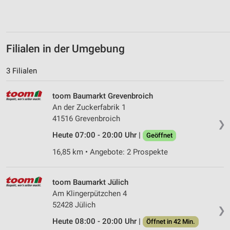
Erstellung von Profilen zur Personalisierung
von Inhalten
Verwendung von Profilen zur Auswahl
personalisierter Inhalte
Filialen in der Umgebung
Messung der Werbeleistung
3 Filialen
Messung der Performance von Inhalten
toom Baumarkt Grevenbroich
Analyse von Zielgruppen durch Statistiken oder
An der Zuckerfabrik 1
Kombinationen von Daten aus verschiedenen
41516 Grevenbroich
❯
Quellen
Heute 07:00 - 20:00 Uhr |
Geöffnet
Entwicklung und Verbesserung der Angebote
16,85 km • Angebote: 2 Prospekte
Verwendung reduzierter Daten zur Auswahl von
Inhalten
toom Baumarkt Jülich
IAB-Besonderheiten:
Am Klingerpützchen 4
52428 Jülich
Verwendung genauer Standortdaten
❯
Heute 08:00 - 20:00 Uhr |
Öffnet in 42 Min.
Geräte anhand von aktiv angeforderten