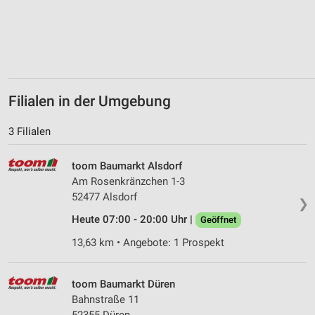
Verwendung von Profilen zur Auswahl
personalisierter Inhalte
Messung der Werbeleistung
Messung der Performance von Inhalten
Filialen in der Umgebung
Analyse von Zielgruppen durch Statistiken oder
3 Filialen
Kombinationen von Daten aus verschiedenen
Quellen
toom Baumarkt Alsdorf
Entwicklung und Verbesserung der Angebote
Am Rosenkränzchen 1-3
52477 Alsdorf
❯
Verwendung reduzierter Daten zur Auswahl von
Inhalten
Heute 07:00 - 20:00 Uhr |
Geöffnet
IAB-Besonderheiten:
13,63 km • Angebote: 1 Prospekt
Verwendung genauer Standortdaten
toom Baumarkt Düren
Geräte anhand von aktiv angeforderten
Bahnstraße 11
Informationen identifizieren
52355 Düren