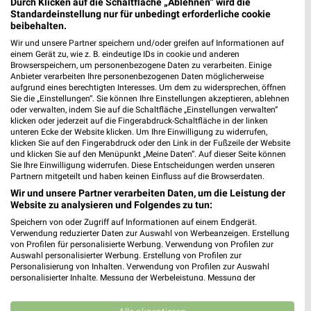
Durch Klicken auf die Schaltfläche „Ablehnen“ wird die
Standardeinstellung nur für unbedingt erforderliche cookie
beibehalten.
Wir und unsere Partner speichern und/oder greifen auf Informationen auf
einem Gerät zu, wie z. B. eindeutige IDs in cookie und anderen
Browserspeichern, um personenbezogene Daten zu verarbeiten. Einige
Anbieter verarbeiten Ihre personenbezogenen Daten möglicherweise
Jetzt alle "Blumen" Themen entdecken!
aufgrund eines berechtigten Interesses. Um dem zu widersprechen, öffnen
Sie die „Einstellungen“. Sie können Ihre Einstellungen akzeptieren, ablehnen
oder verwalten, indem Sie auf die Schaltfläche „Einstellungen verwalten“
klicken oder jederzeit auf die Fingerabdruck-Schaltfläche in der linken
unteren Ecke der Website klicken. Um Ihre Einwilligung zu widerrufen,
klicken Sie auf den Fingerabdruck oder den Link in der Fußzeile der Website
MEHR PROSPEKTE
und klicken Sie auf den Menüpunkt „Meine Daten“. Auf dieser Seite können
Sie Ihre Einwilligung widerrufen. Diese Entscheidungen werden unseren
Partnern mitgeteilt und haben keinen Einfluss auf die Browserdaten.
Wir und unsere Partner verarbeiten Daten, um die Leistung der
Website zu analysieren und Folgendes zu tun:
Speichern von oder Zugriff auf Informationen auf einem Endgerät.
Verwendung reduzierter Daten zur Auswahl von Werbeanzeigen. Erstellung
weekli - Prospekte & Angebote App
von Profilen für personalisierte Werbung. Verwendung von Profilen zur
Auswahl personalisierter Werbung. Erstellung von Profilen zur
Personalisierung von Inhalten. Verwendung von Profilen zur Auswahl
Alle toom Baumarkt Angebote immer griffbereit – mit der
personalisierter Inhalte. Messung der Werbeleistung. Messung der
kostenlosen weekli App für iOS & Android.
Performance von Inhalten. Analyse von Zielgruppen durch Statistiken oder
Kombinationen von Daten aus verschiedenen Quellen. Entwicklung und
Verbesserung der Angebote. Verwendung reduzierter Daten zur Auswahl