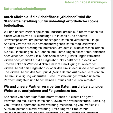
Datenschutzbestimmungen
Datenschutzeinstellungen
Durch Klicken auf die Schaltfläche „Ablehnen“ wird die
Standardeinstellung nur für unbedingt erforderliche cookie
beibehalten.
Jetzt alle "Für Heimwerker" Themen entdecken!
Wir und unsere Partner speichern und/oder greifen auf Informationen auf
einem Gerät zu, wie z. B. eindeutige IDs in cookie und anderen
Browserspeichern, um personenbezogene Daten zu verarbeiten. Einige
Anbieter verarbeiten Ihre personenbezogenen Daten möglicherweise
aufgrund eines berechtigten Interesses. Um dem zu widersprechen, öffnen
Sie die „Einstellungen“. Sie können Ihre Einstellungen akzeptieren, ablehnen
MEHR PROSPEKTE
oder verwalten, indem Sie auf die Schaltfläche „Einstellungen verwalten“
klicken oder jederzeit auf die Fingerabdruck-Schaltfläche in der linken
unteren Ecke der Website klicken. Um Ihre Einwilligung zu widerrufen,
klicken Sie auf den Fingerabdruck oder den Link in der Fußzeile der Website
und klicken Sie auf den Menüpunkt „Meine Daten“. Auf dieser Seite können
Sie Ihre Einwilligung widerrufen. Diese Entscheidungen werden unseren
Partnern mitgeteilt und haben keinen Einfluss auf die Browserdaten.
weekli - Prospekte & Angebote App
Wir und unsere Partner verarbeiten Daten, um die Leistung der
Website zu analysieren und Folgendes zu tun:
Alle toom Baumarkt Angebote immer griffbereit – mit der
Speichern von oder Zugriff auf Informationen auf einem Endgerät.
Verwendung reduzierter Daten zur Auswahl von Werbeanzeigen. Erstellung
kostenlosen weekli App für iOS & Android.
von Profilen für personalisierte Werbung. Verwendung von Profilen zur
Auswahl personalisierter Werbung. Erstellung von Profilen zur
✔
Standortgenaue Angebote
Personalisierung von Inhalten. Verwendung von Profilen zur Auswahl