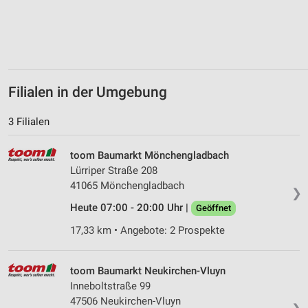
Erstellung von Profilen zur Personalisierung
von Inhalten
Verwendung von Profilen zur Auswahl
personalisierter Inhalte
Filialen in der Umgebung
Messung der Werbeleistung
3 Filialen
Messung der Performance von Inhalten
toom Baumarkt Mönchengladbach
Analyse von Zielgruppen durch Statistiken oder
Lürriper Straße 208
Kombinationen von Daten aus verschiedenen
41065 Mönchengladbach
Quellen
❯
Heute 07:00 - 20:00 Uhr |
Geöffnet
Entwicklung und Verbesserung der Angebote
17,33 km • Angebote: 2 Prospekte
Verwendung reduzierter Daten zur Auswahl von
Inhalten
toom Baumarkt Neukirchen-Vluyn
IAB-Besonderheiten:
Inneboltstraße 99
Verwendung genauer Standortdaten
47506 Neukirchen-Vluyn