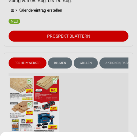
Gültig von 08. Aug. bis 14. Aug.
📅
Kalendereintrag erstellen
PROSPEKT BLÄTTERN
FÜR HEIMWERKER
BLUMEN
GRILLEN
AKTIONEN, RABATTE 