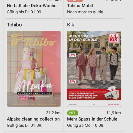
Herbstliche Deko-Woche
Tchibo Mobil
IAB-Besonderheiten:
Gültig bis Di. 01.09.
Noch morgen gültig
Verwendung genauer Standortdaten
Tchibo
Kik
Geräte anhand von aktiv angeforderten
Informationen identifizieren
Nicht-IAB-Verarbeitungszwecke:
Notwendig
Performance
Funktional
Werbung
31,2 km
11,9 km
Alpaka cleaning collection
Mehr Spass in der Schule
Gültig bis Di. 01.09.
Gültig ab Mo. 10.08.