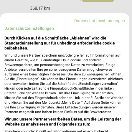
368,17 km
Datenschutzbestimmungen
Ernsting's family Bersenbrück
Datenschutzeinstellungen
Bramscher Straße 16
Durch Klicken auf die Schaltfläche „Ablehnen“ wird die
49593 Bersenbrück
❯
Standardeinstellung nur für unbedingt erforderliche cookie
Heute 09:00 - 14:00 Uhr |
beibehalten.
Geöffnet
Wir und unsere Partner speichern und/oder greifen auf Informationen auf
368,94 km
einem Gerät zu, wie z. B. eindeutige IDs in cookie und anderen
Browserspeichern, um personenbezogene Daten zu verarbeiten. Einige
Anbieter verarbeiten Ihre personenbezogenen Daten möglicherweise
aufgrund eines berechtigten Interesses. Um dem zu widersprechen, öffnen
Takko Fashion Quakenbrück
Sie die „Einstellungen“. Sie können Ihre Einstellungen akzeptieren, ablehnen
Bremer Straße 4
oder verwalten, indem Sie auf die Schaltfläche „Einstellungen verwalten“
49610 Quakenbrück
klicken oder jederzeit auf die Fingerabdruck-Schaltfläche in der linken
❯
unteren Ecke der Website klicken. Um Ihre Einwilligung zu widerrufen,
Heute 09:00 - 18:00 Uhr |
Geöffnet
klicken Sie auf den Fingerabdruck oder den Link in der Fußzeile der Website
und klicken Sie auf den Menüpunkt „Meine Daten“. Auf dieser Seite können
367,97 km
Sie Ihre Einwilligung widerrufen. Diese Entscheidungen werden unseren
Partnern mitgeteilt und haben keinen Einfluss auf die Browserdaten.
Wir und unsere Partner verarbeiten Daten, um die Leistung der
Website zu analysieren und Folgendes zu tun:
KiK Essen Oldb.
Cloppenburger Straße 2
Speichern von oder Zugriff auf Informationen auf einem Endgerät.