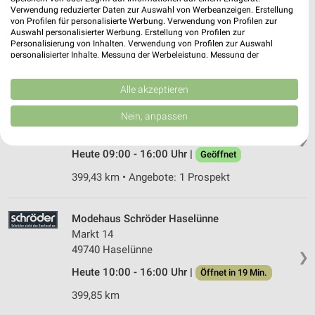
Verwendung reduzierter Daten zur Auswahl von Werbeanzeigen. Erstellung
49632 Essen Oldb.
❯
von Profilen für personalisierte Werbung. Verwendung von Profilen zur
Auswahl personalisierter Werbung. Erstellung von Profilen zur
Heute 09:00 - 16:00 Uhr |
Geöffnet
Personalisierung von Inhalten. Verwendung von Profilen zur Auswahl
personalisierter Inhalte. Messung der Werbeleistung. Messung der
369,14 km • Angebote: 1 Prospekt
Performance von Inhalten. Analyse von Zielgruppen durch Statistiken oder
Kombinationen von Daten aus verschiedenen Quellen. Entwicklung und
Verbesserung der Angebote. Verwendung reduzierter Daten zur Auswahl
Alle akzeptieren
KiK Haselünne
von Inhalten.
Daten können außerhalb der Europäischen Union weitergegeben und in die
Lähdener Straße 10 a
Nein, anpassen
USA gesendet werden.
49740 Haselünne
❯
Ihre Einwilligung und die cookie Richtlinie gelten ausschließlich für diese
Website/App.
Heute 09:00 - 16:00 Uhr |
Geöffnet
Partnerliste anzeigen (1 IAB-Anbieter)
399,43 km • Angebote: 1 Prospekt
Wir nutzen Ihre Daten für folgende Zwecke:
IAB-Verarbeitungszwecke:
Modehaus Schröder Haselünne
Speichern von oder Zugriff auf Informationen
Markt 14
auf einem Endgerät
49740 Haselünne
❯
Verwendung reduzierter Daten zur Auswahl von
Heute 10:00 - 16:00 Uhr |
Öffnet in 19 Min.
Werbeanzeigen
399,85 km
Erstellung von Profilen für personalisierte