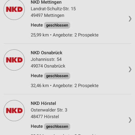
IAB-Besonderheiten:
NKD Mettingen
Landrat-Schultz-Str. 15
Verwendung genauer Standortdaten
49497 Mettingen
❯
Geräte anhand von aktiv angeforderten
Heute
geschlossen
Informationen identifizieren
25,99 km • Angebote: 2 Prospekte
Nicht-IAB-Verarbeitungszwecke:
Notwendig
NKD Osnabrück
Johannisstr. 54
Performance
49074 Osnabrück
❯
Funktional
Heute
geschlossen
Werbung
32,46 km • Angebote: 2 Prospekte
NKD Hörstel
Ostenwalder Str. 3
48477 Hörstel
❯
Heute
geschlossen