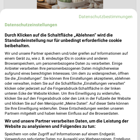
Datenschutzbestimmungen
Datenschutzeinstellungen
Durch Klicken auf die Schaltfläche „Ablehnen“ wird die
Standardeinstellung nur für unbedingt erforderliche cookie
beibehalten.
Wir und unsere Partner speichern und/oder greifen auf Informationen auf
NKD Prospekt für Ankum ab Mo. den
einem Gerät zu, wie z. B. eindeutige IDs in cookie und anderen
03.08.
Browserspeichern, um personenbezogene Daten zu verarbeiten. Einige
Anbieter verarbeiten Ihre personenbezogenen Daten möglicherweise
aufgrund eines berechtigten Interesses. Um dem zu widersprechen, öffnen
Herbstliche Deko-Woche
Sie die „Einstellungen“. Sie können Ihre Einstellungen akzeptieren, ablehnen
Gültig von 03. Aug. bis 01. Sep.
oder verwalten, indem Sie auf die Schaltfläche „Einstellungen verwalten“
klicken oder jederzeit auf die Fingerabdruck-Schaltfläche in der linken
📅
Kalendereintrag erstellen
unteren Ecke der Website klicken. Um Ihre Einwilligung zu widerrufen,
klicken Sie auf den Fingerabdruck oder den Link in der Fußzeile der Website
und klicken Sie auf den Menüpunkt „Meine Daten“. Auf dieser Seite können
Sie Ihre Einwilligung widerrufen. Diese Entscheidungen werden unseren
PROSPEKT BLÄTTERN
Partnern mitgeteilt und haben keinen Einfluss auf die Browserdaten.
Wir und unsere Partner verarbeiten Daten, um die Leistung der
Website zu analysieren und Folgendes zu tun:
Speichern von oder Zugriff auf Informationen auf einem Endgerät.
MEHR PROSPEKTE
Verwendung reduzierter Daten zur Auswahl von Werbeanzeigen. Erstellung