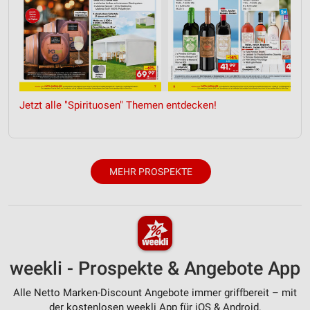
Analyse von Zielgruppen durch Statistiken oder
Kombinationen von Daten aus verschiedenen
Quellen
Entwicklung und Verbesserung der Angebote
Verwendung reduzierter Daten zur Auswahl von
Inhalten
Jetzt alle "Spirituosen" Themen entdecken!
IAB-Besonderheiten:
Verwendung genauer Standortdaten
Geräte anhand von aktiv angeforderten
MEHR PROSPEKTE
Informationen identifizieren
Nicht-IAB-Verarbeitungszwecke:
Notwendig
Performance
weekli - Prospekte & Angebote App
Funktional
Alle Netto Marken-Discount Angebote immer griffbereit – mit
Werbung
der kostenlosen weekli App für iOS & Android.