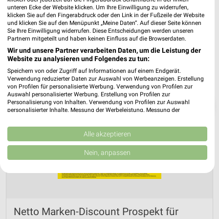
unteren Ecke der Website klicken. Um Ihre Einwilligung zu widerrufen,
klicken Sie auf den Fingerabdruck oder den Link in der Fußzeile der Website
und klicken Sie auf den Menüpunkt „Meine Daten“. Auf dieser Seite können
Sie Ihre Einwilligung widerrufen. Diese Entscheidungen werden unseren
Partnern mitgeteilt und haben keinen Einfluss auf die Browserdaten.
Wir und unsere Partner verarbeiten Daten, um die Leistung der
Website zu analysieren und Folgendes zu tun:
Speichern von oder Zugriff auf Informationen auf einem Endgerät.
Verwendung reduzierter Daten zur Auswahl von Werbeanzeigen. Erstellung
von Profilen für personalisierte Werbung. Verwendung von Profilen zur
Auswahl personalisierter Werbung. Erstellung von Profilen zur
Personalisierung von Inhalten. Verwendung von Profilen zur Auswahl
❯
personalisierter Inhalte. Messung der Werbeleistung. Messung der
Performance von Inhalten. Analyse von Zielgruppen durch Statistiken oder
Kombinationen von Daten aus verschiedenen Quellen. Entwicklung und
Verbesserung der Angebote. Verwendung reduzierter Daten zur Auswahl
Alle akzeptieren
von Inhalten.
Daten können außerhalb der Europäischen Union weitergegeben und in die
Nein, anpassen
USA gesendet werden.
Ihre Einwilligung und die cookie Richtlinie gelten ausschließlich für diese
Website/App.
Partnerliste anzeigen (1 IAB-Anbieter)
Wir nutzen Ihre Daten für folgende Zwecke:
Netto Marken-Discount Prospekt für
IAB-Verarbeitungszwecke: