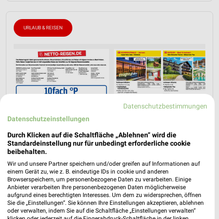
URLAUB & REISEN
Datenschutzbestimmungen
Datenschutzeinstellungen
Durch Klicken auf die Schaltfläche „Ablehnen“ wird die
Standardeinstellung nur für unbedingt erforderliche cookie
beibehalten.
Wir und unsere Partner speichern und/oder greifen auf Informationen auf
einem Gerät zu, wie z. B. eindeutige IDs in cookie und anderen
Browserspeichern, um personenbezogene Daten zu verarbeiten. Einige
Anbieter verarbeiten Ihre personenbezogenen Daten möglicherweise
aufgrund eines berechtigten Interesses. Um dem zu widersprechen, öffnen
Jetzt alle "Urlaub & Reisen" Themen entdecken!
Sie die „Einstellungen“. Sie können Ihre Einstellungen akzeptieren, ablehnen
oder verwalten, indem Sie auf die Schaltfläche „Einstellungen verwalten“
klicken oder jederzeit auf die Fingerabdruck-Schaltfläche in der linken