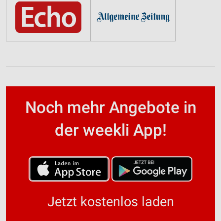
Noch mehr Angebote in
der weekli App!
Jetzt kostenlos laden