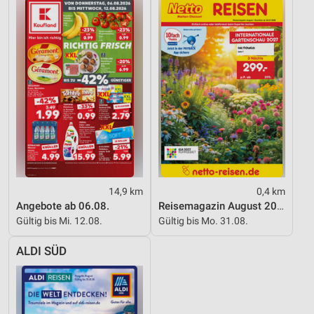
Entwicklung und Verbesserung der Angebote
Verwendung reduzierter Daten zur Auswahl von
Inhalten
IAB-Besonderheiten:
Verwendung genauer Standortdaten
Geräte anhand von aktiv angeforderten
Informationen identifizieren
Nicht-IAB-Verarbeitungszwecke:
Notwendig
14,9 km
0,4 km
Performance
Angebote ab 06.08.
Reisemagazin August 2026
Gültig bis Mi. 12.08.
Gültig bis Mo. 31.08.
Funktional
ALDI SÜD
Werbung