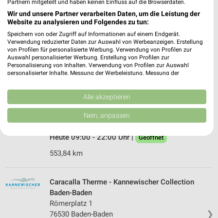
Partnern mitgeteilt und haben keinen Einfluss auf die Browserdaten.
Ems
Wir und unsere Partner verarbeiten Daten, um die Leistung der
Viktoriaallee 25
Website zu analysieren und Folgendes zu tun:
❯
56130 Bad Ems
Speichern von oder Zugriff auf Informationen auf einem Endgerät.
Verwendung reduzierter Daten zur Auswahl von Werbeanzeigen. Erstellung
Heute 09:00 - 00:00 Uhr |
Geöffnet
von Profilen für personalisierte Werbung. Verwendung von Profilen zur
Auswahl personalisierter Werbung. Erstellung von Profilen zur
463,35 km
Personalisierung von Inhalten. Verwendung von Profilen zur Auswahl
personalisierter Inhalte. Messung der Werbeleistung. Messung der
Performance von Inhalten. Analyse von Zielgruppen durch Statistiken oder
Kombinationen von Daten aus verschiedenen Quellen. Entwicklung und
Friedrichsbad - Kannewischer Collection Baden-
Verbesserung der Angebote. Verwendung reduzierter Daten zur Auswahl
Alle akzeptieren
Baden
von Inhalten.
Römerplatz 1
Daten können außerhalb der Europäischen Union weitergegeben und in die
Nein, anpassen
❯
USA gesendet werden.
76530 Baden-Baden
Ihre Einwilligung und die cookie Richtlinie gelten ausschließlich für diese
Heute 09:00 - 22:00 Uhr |
Geöffnet
Website/App.
Partnerliste anzeigen (1 IAB-Anbieter)
553,84 km
Wir nutzen Ihre Daten für folgende Zwecke:
IAB-Verarbeitungszwecke:
Caracalla Therme - Kannewischer Collection
Speichern von oder Zugriff auf Informationen
Baden-Baden
auf einem Endgerät
Römerplatz 1
❯
76530 Baden-Baden