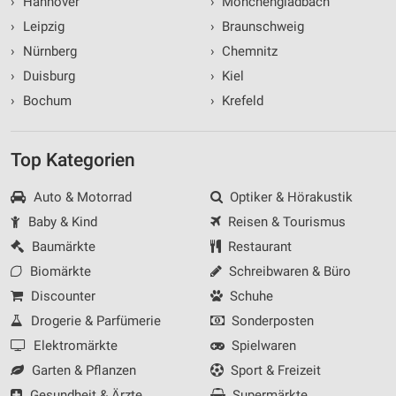
›
Hannover
›
Mönchengladbach
›
Leipzig
›
Braunschweig
›
Nürnberg
›
Chemnitz
›
Duisburg
›
Kiel
›
Bochum
›
Krefeld
Top Kategorien
Auto & Motorrad
Optiker & Hörakustik
Baby & Kind
Reisen & Tourismus
Baumärkte
Restaurant
Biomärkte
Schreibwaren & Büro
Discounter
Schuhe
Drogerie & Parfümerie
Sonderposten
Elektromärkte
Spielwaren
Garten & Pflanzen
Sport & Freizeit
Gesundheit & Ärzte
Supermärkte