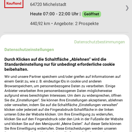
64720 Michelstadt
❯
Heute 07:00 - 22:00 Uhr |
Geöffnet
440,92 km • Angebote: 2 Prospekte
Kaufland Dieburg
Datenschutzbestimmungen
Im Flürchen 3
Datenschutzeinstellungen
64807 Dieburg
❯
Durch Klicken auf die Schaltfläche „Ablehnen“ wird die
Heute 07:00 - 22:00 Uhr |
Geöffnet
Standardeinstellung nur für unbedingt erforderliche cookie
beibehalten.
431,72 km • Angebote: 2 Prospekte
Wir und unsere Partner speichern und/oder greifen auf Informationen auf
einem Gerät zu, wie z. B. eindeutige IDs in cookie und anderen
Browserspeichern, um personenbezogene Daten zu verarbeiten. Einige
FrankfurtRheinMain
Anbieter verarbeiten Ihre personenbezogenen Daten möglicherweise
aufgrund eines berechtigten Interesses. Um dem zu widersprechen, öffnen
Kaiserstraße 56
Sie die „Einstellungen“. Sie können Ihre Einstellungen akzeptieren, ablehnen
❯
60329 Frankfurt am Main
oder verwalten, indem Sie auf die Schaltfläche „Einstellungen verwalten“
klicken oder jederzeit auf die Fingerabdruck-Schaltfläche in der linken
424,44 km
unteren Ecke der Website klicken. Um Ihre Einwilligung zu widerrufen,
klicken Sie auf den Fingerabdruck oder den Link in der Fußzeile der Website
und klicken Sie auf den Menüpunkt „Meine Daten“. Auf dieser Seite können
Sie Ihre Einwilligung widerrufen. Diese Entscheidungen werden unseren
Emser Therme - Kannewischer Collection Bad