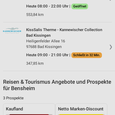
Verwendung reduzierter Daten zur Auswahl von
Werbeanzeigen
Heute 08:00 - 22:00 Uhr |
Geöffnet
553,84 km
Erstellung von Profilen für personalisierte
Werbung
KissSalis Therme - Kannewischer Collection
Verwendung von Profilen zur Auswahl
personalisierter Werbung
Bad Kissingen
Heiligenfelder Allee 16
Erstellung von Profilen zur Personalisierung
❯
97688 Bad Kissingen
von Inhalten
Heute 09:00 - 21:00 Uhr |
Schließt in 32 Min.
Verwendung von Profilen zur Auswahl
347,85 km
personalisierter Inhalte
Messung der Werbeleistung
Reisen & Tourismus Angebote und Prospekte
Messung der Performance von Inhalten
für Bensheim
Analyse von Zielgruppen durch Statistiken oder
3 Prospekte
Kombinationen von Daten aus verschiedenen
Quellen
Kaufland
Netto Marken-Discount