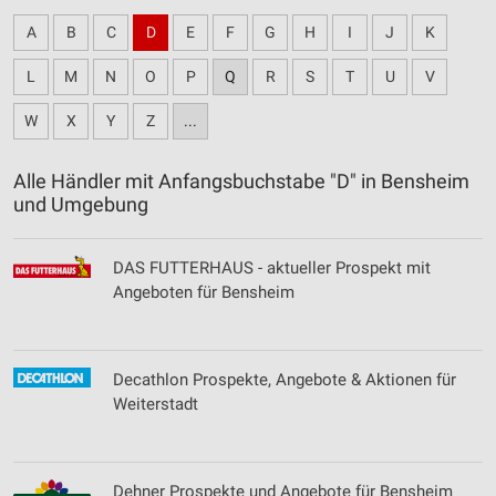
A
B
C
D
E
F
G
H
I
J
K
L
M
N
O
P
Q
R
S
T
U
V
W
X
Y
Z
...
Alle Händler mit Anfangsbuchstabe "D" in Bensheim
und Umgebung
DAS FUTTERHAUS - aktueller Prospekt mit
Angeboten für Bensheim
Decathlon Prospekte, Angebote & Aktionen für
Weiterstadt
Dehner Prospekte und Angebote für Bensheim