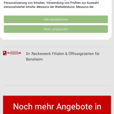
DocMorris Prospekte und Angebote
Personalisierung von Inhalten. Verwendung von Profilen zur Auswahl
personalisierter Inhalte. Messung der Werbeleistung. Messung der
Performance von Inhalten. Analyse von Zielgruppen durch Statistiken oder
Kombinationen von Daten aus verschiedenen Quellen. Entwicklung und
Verbesserung der Angebote. Verwendung reduzierter Daten zur Auswahl
Alle akzeptieren
von Inhalten.
Daten können außerhalb der Europäischen Union weitergegeben und in die
Douglas Wochenprospekt & Angebote für
Nein, anpassen
USA gesendet werden.
Viernheim
Ihre Einwilligung und die cookie Richtlinie gelten ausschließlich für diese
Website/App.
Partnerliste anzeigen (1 IAB-Anbieter)
Dr. Reckeweck Filialen & Öffnungszeiten für
Wir nutzen Ihre Daten für folgende Zwecke:
Bensheim
IAB-Verarbeitungszwecke:
Speichern von oder Zugriff auf Informationen
auf einem Endgerät
Verwendung reduzierter Daten zur Auswahl von
Werbeanzeigen
Erstellung von Profilen für personalisierte
Werbung
Noch mehr Angebote in
Verwendung von Profilen zur Auswahl