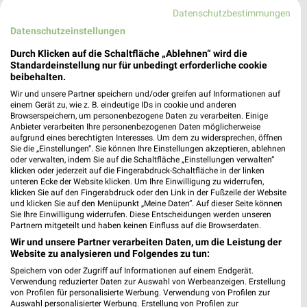
Datenschutzbestimmungen
Datenschutzeinstellungen
DFS Deutsche Flugsicherung Filialen &
Öffnungszeiten für Langen
Durch Klicken auf die Schaltfläche „Ablehnen“ wird die
Standardeinstellung nur für unbedingt erforderliche cookie
beibehalten.
Wir und unsere Partner speichern und/oder greifen auf Informationen auf
Die Möbelfundgrube Filialen & Öffnungszeiten
einem Gerät zu, wie z. B. eindeutige IDs in cookie und anderen
Browserspeichern, um personenbezogene Daten zu verarbeiten. Einige
für Bad Kreuznach
Anbieter verarbeiten Ihre personenbezogenen Daten möglicherweise
aufgrund eines berechtigten Interesses. Um dem zu widersprechen, öffnen
Sie die „Einstellungen“. Sie können Ihre Einstellungen akzeptieren, ablehnen
oder verwalten, indem Sie auf die Schaltfläche „Einstellungen verwalten“
klicken oder jederzeit auf die Fingerabdruck-Schaltfläche in der linken
Diringer & Scheidel Wohn- und Gewerbebau
unteren Ecke der Website klicken. Um Ihre Einwilligung zu widerrufen,
Filialen & Öffnungszeiten für Mannheim
klicken Sie auf den Fingerabdruck oder den Link in der Fußzeile der Website
und klicken Sie auf den Menüpunkt „Meine Daten“. Auf dieser Seite können
Sie Ihre Einwilligung widerrufen. Diese Entscheidungen werden unseren
Partnern mitgeteilt und haben keinen Einfluss auf die Browserdaten.
Wir und unsere Partner verarbeiten Daten, um die Leistung der
dm Wochenprospekt & Angebote für Bensheim
Website zu analysieren und Folgendes zu tun:
Speichern von oder Zugriff auf Informationen auf einem Endgerät.
Verwendung reduzierter Daten zur Auswahl von Werbeanzeigen. Erstellung
von Profilen für personalisierte Werbung. Verwendung von Profilen zur
Auswahl personalisierter Werbung. Erstellung von Profilen zur