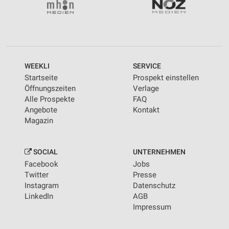
Geräte anhand von aktiv angeforderten
Informationen identifizieren
Nicht-IAB-Verarbeitungszwecke:
Notwendig
WEEKLI
SERVICE
Startseite
Prospekt einstellen
Performance
Öffnungszeiten
Verlage
Alle Prospekte
FAQ
Funktional
Angebote
Kontakt
Magazin
Werbung
SOCIAL
UNTERNEHMEN
Facebook
Jobs
Twitter
Presse
Instagram
Datenschutz
LinkedIn
AGB
Impressum