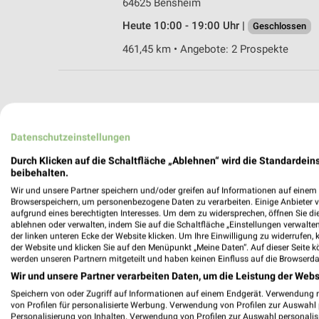
64625 Bensheim
Heute 10:00 - 19:00 Uhr |
Geschlossen
461,45 km • Angebote: 2 Prospekte
weekli - Pros
Datenschutzeinstellungen
Finden Sie noch mehr Möbel & Woh
Durch Klicken auf die Schaltfläche „Ablehnen“ wird die Standardeins
beibehalten.
✔
Standortgenau
Wir und unsere Partner speichern und/oder greifen auf Informationen auf einem G
Browserspeichern, um personenbezogene Daten zu verarbeiten. Einige Anbieter 
✔
Folge deinem L
aufgrund eines berechtigten Interesses. Um dem zu widersprechen, öffnen Sie die 
✔
Push-Benachric
ablehnen oder verwalten, indem Sie auf die Schaltfläche „Einstellungen verwalten“
✔
Einkaufsliste -
der linken unteren Ecke der Website klicken. Um Ihre Einwilligung zu widerrufen, 
der Website und klicken Sie auf den Menüpunkt „Meine Daten“. Auf dieser Seite k
werden unseren Partnern mitgeteilt und haben keinen Einfluss auf die Browserda
Nutze weekli auch mobil –
Wir und unsere Partner verarbeiten Daten, um die Leistung der Webs
Speichern von oder Zugriff auf Informationen auf einem Endgerät. Verwendung 
von Profilen für personalisierte Werbung. Verwendung von Profilen zur Auswahl p
Personalisierung von Inhalten. Verwendung von Profilen zur Auswahl personalis