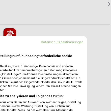
❯
Datenschutzbestimmungen
pekte & Angebote App
nen Filialen & Öffnungszeiten in unserer App.
tellung nur für unbedingt erforderliche cookie
e Angebote
erät zu, wie z. B. eindeutige IDs in cookie und anderen
verarbeiten Ihre personenbezogenen Daten möglicherweise
ieblingshändler
„Einstellungen“. Sie können Ihre Einstellungen akzeptieren,
htigungen bei neuen Prospekten
 klicken oder jederzeit auf die Fingerabdruck-Schaltfläche in
 Einkauf stressfrei planen
klicken Sie auf den Fingerabdruck oder den Link in der Fußzeile
önnen Sie Ihre Einwilligung widerrufen. Diese Entscheidungen
ten.
 App jetzt laden oder QR-Code scannen.
ite zu analysieren und Folgendes zu tun:
reduzierter Daten zur Auswahl von Werbeanzeigen. Erstellung
ersonalisierter Werbung. Erstellung von Profilen zur
ierter Inhalte. Messung der Werbeleistung. Messung der