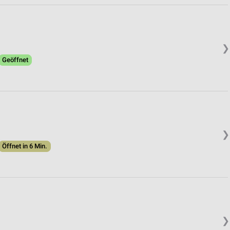
❯
Geöffnet
❯
Öffnet in 6 Min.
❯