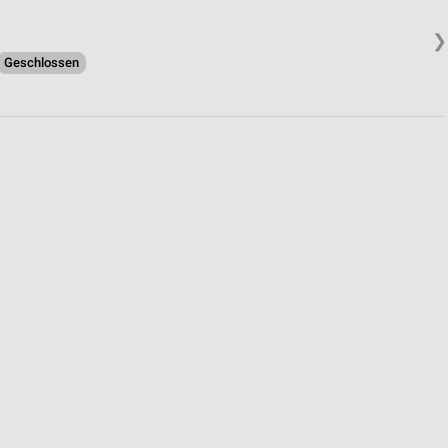
❯
von Daten aus verschiedenen
Geschlossen
ren