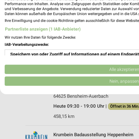
Performance von Inhalten. Analyse von Zielgruppen durch Statistiken oder Kom
und Verbesserung der Angebote. Verwendung reduzierter Daten zur Auswahl von
Daten können außerhalb der Europäischen Union weitergegeben und in die USA 
Ihre Einwilligung und die cookie Richtlinie gelten ausschließlich für diese Websit
Partnerliste anzeigen (1 IAB-Anbieter)
Wir nutzen Ihre Daten für folgende Zwecke:
IAB-Verarbeitungszwecke:
Speichern von oder Zugriff auf Informationen auf einem Endgerät
Verwendung reduzierter Daten zur Auswahl von Werbeanzeigen
Alle akzeptiere
Erstellung von Profilen für personalisierte Werbung
Nein, anpassen
Möbelhaus Albiez Bensheim-Auerbach
Berliner Ring 167
Verwendung von Profilen zur Auswahl personalisierter Werbung
64625 Bensheim-Auerbach
Erstellung von Profilen zur Personalisierung von Inhalten
Heute 09:30 - 19:00 Uhr |
Öffnet in 36 Min
458,15 km
Verwendung von Profilen zur Auswahl personalisierter Inhalte
Messung der Werbeleistung
Krumbein Badausstellung Heppenheim