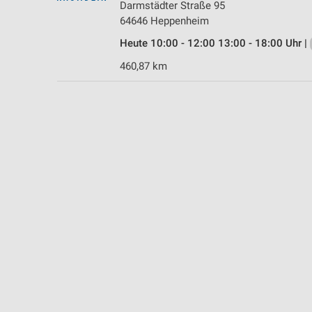
Darmstädter Straße 95
Messung der Performance von Inhalten
64646 Heppenheim
Analyse von Zielgruppen durch Statistiken oder Kombinationen 
Heute 10:00 - 12:00 13:00 - 18:00 Uhr |
Quellen
460,87 km
Entwicklung und Verbesserung der Angebote
Verwendung reduzierter Daten zur Auswahl von Inhalten
IAB-Besonderheiten:
Verwendung genauer Standortdaten
Geräte anhand von aktiv angeforderten Informationen identifizie
Nicht-IAB-Verarbeitungszwecke:
Notwendig
Performance
Funktional
Werbung