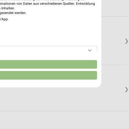
binationen von Daten aus verschiedenen Quellen. Entwicklung
 Inhalten.
gesendet werden.
e/App.
❯
n
❯