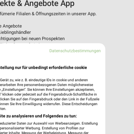
pekte & Angebote App
ümerie Filialen & Öffnungszeiten in unserer App.
e Angebote
ieblingshändler
htigungen bei neuen Prospekten
 Einkauf stressfrei planen
Datenschutzbestimmungen
 App jetzt laden oder QR-Code scannen.
tellung nur für unbedingt erforderliche cookie
erät zu, wie z. B. eindeutige IDs in cookie und anderen
verarbeiten Ihre personenbezogenen Daten möglicherweise
„Einstellungen“. Sie können Ihre Einstellungen akzeptieren,
 klicken oder jederzeit auf die Fingerabdruck-Schaltfläche in
klicken Sie auf den Fingerabdruck oder den Link in der Fußzeile
önnen Sie Ihre Einwilligung widerrufen. Diese Entscheidungen
ten.
ite zu analysieren und Folgendes zu tun:
reduzierter Daten zur Auswahl von Werbeanzeigen. Erstellung
ersonalisierter Werbung. Erstellung von Profilen zur
ierter Inhalte. Messung der Werbeleistung. Messung der