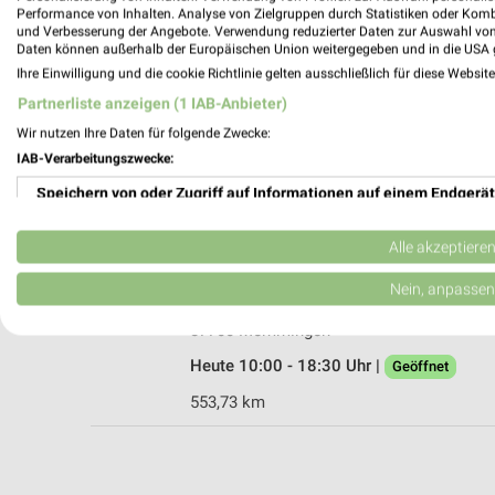
Performance von Inhalten. Analyse von Zielgruppen durch Statistiken oder Kom
und Verbesserung der Angebote. Verwendung reduzierter Daten zur Auswahl von
Daten können außerhalb der Europäischen Union weitergegeben und in die USA 
Ihre Einwilligung und die cookie Richtlinie gelten ausschließlich für diese Websit
dm Memmingen
Partnerliste anzeigen (1 IAB-Anbieter)
Kramerstraße 34
Wir nutzen Ihre Daten für folgende Zwecke:
87700 Memmingen
IAB-Verarbeitungszwecke:
Heute 08:30 - 19:00 Uhr |
Geöffnet
Speichern von oder Zugriff auf Informationen auf einem Endgerät
553,85 km
Verwendung reduzierter Daten zur Auswahl von Werbeanzeigen
Alle akzeptiere
Douglas Memmingen
Erstellung von Profilen für personalisierte Werbung
Nein, anpassen
Kramerstr. 16
Verwendung von Profilen zur Auswahl personalisierter Werbung
87700 Memmingen
Heute 10:00 - 18:30 Uhr |
Geöffnet
Erstellung von Profilen zur Personalisierung von Inhalten
553,73 km
Verwendung von Profilen zur Auswahl personalisierter Inhalte
Messung der Werbeleistung