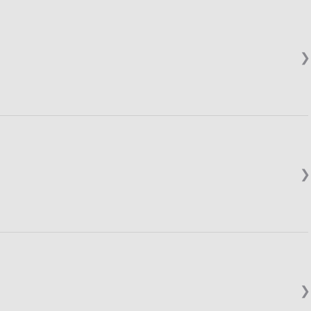
❯
❯
❯