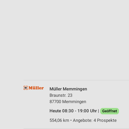
Messung der Performance von Inhalten
Analyse von Zielgruppen durch Statistiken oder Kombinationen 
Quellen
Entwicklung und Verbesserung der Angebote
Verwendung reduzierter Daten zur Auswahl von Inhalten
IAB-Besonderheiten:
Verwendung genauer Standortdaten
Geräte anhand von aktiv angeforderten Informationen identifizie
Nicht-IAB-Verarbeitungszwecke:
Müller Memmingen
Notwendig
Braunstr. 23
87700 Memmingen
Performance
Heute 08:30 - 19:00 Uhr |
Geöffnet
Funktional
554,06 km • Angebote: 4 Prospekte
Werbung