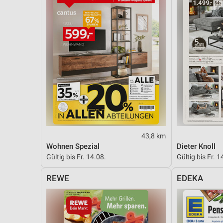
Messung der Performance von Inhalten
Analyse von Zielgruppen durch Statistiken oder Kombinationen 
Quellen
Entwicklung und Verbesserung der Angebote
Verwendung reduzierter Daten zur Auswahl von Inhalten
IAB-Besonderheiten:
Verwendung genauer Standortdaten
Geräte anhand von aktiv angeforderten Informationen identifizie
43,8 km
Nicht-IAB-Verarbeitungszwecke:
Wohnen Spezial
Dieter Knoll
Gültig bis Fr. 14.08.
Gültig bis Fr. 1
Notwendig
REWE
EDEKA
Performance
Funktional
Werbung