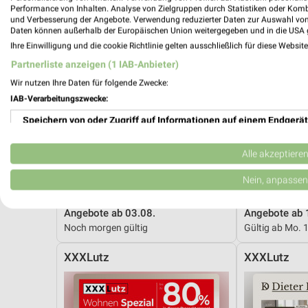
Performance von Inhalten. Analyse von Zielgruppen durch Statistiken oder Kom
und Verbesserung der Angebote. Verwendung reduzierter Daten zur Auswahl von
Daten können außerhalb der Europäischen Union weitergegeben und in die USA 
Ihre Einwilligung und die cookie Richtlinie gelten ausschließlich für diese Websit
Partnerliste anzeigen (1 IAB-Anbieter)
Wir nutzen Ihre Daten für folgende Zwecke:
IAB-Verarbeitungszwecke:
Speichern von oder Zugriff auf Informationen auf einem Endgerät
Verwendung reduzierter Daten zur Auswahl von Werbeanzeigen
Alle akzeptiere
Erstellung von Profilen für personalisierte Werbung
Nein, anpassen
2,1 km
Verwendung von Profilen zur Auswahl personalisierter Werbung
Angebote ab 03.08.
Angebote ab 
Noch morgen gültig
Gültig ab Mo. 
Erstellung von Profilen zur Personalisierung von Inhalten
XXXLutz
XXXLutz
Verwendung von Profilen zur Auswahl personalisierter Inhalte
Messung der Werbeleistung