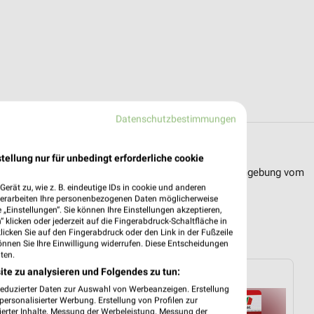
Datenschutzbestimmungen
n Bayreuth
tellung nur für unbedingt erforderliche cookie
Filialen und Öffnungszeiten von z.B. CHRIST in der Umgebung vom
erät zu, wie z. B. eindeutige IDs in cookie und anderen
verarbeiten Ihre personenbezogenen Daten möglicherweise
„Einstellungen“. Sie können Ihre Einstellungen akzeptieren,
Umgebung
 klicken oder jederzeit auf die Fingerabdruck-Schaltfläche in
klicken Sie auf den Fingerabdruck oder den Link in der Fußzeile
önnen Sie Ihre Einwilligung widerrufen. Diese Entscheidungen
ten.
ite zu analysieren und Folgendes zu tun:
toom Baumarkt
reduzierter Daten zur Auswahl von Werbeanzeigen. Erstellung
ersonalisierter Werbung. Erstellung von Profilen zur
ierter Inhalte. Messung der Werbeleistung. Messung der