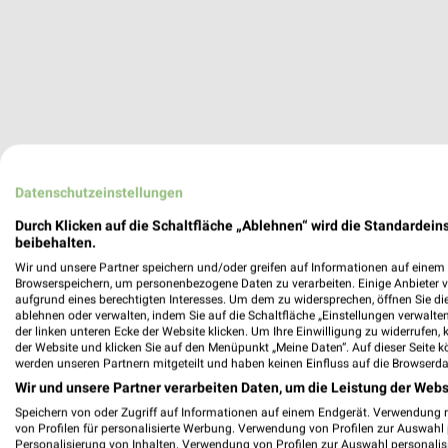
Datenschutzeinstellungen
Filialen zum Thema Uhren & Schmuck i
Durch Klicken auf die Schaltfläche „Ablehnen“ wird die Standardeins
beibehalten.
In der Kategorie Uhren & Schmuck findest Du aktuelle 
Bayreuth.
Wir und unsere Partner speichern und/oder greifen auf Informationen auf einem G
Browserspeichern, um personenbezogene Daten zu verarbeiten. Einige Anbieter 
aufgrund eines berechtigten Interesses. Um dem zu widersprechen, öffnen Sie die 
Aktuelle Prospekte für Bayreuth und 
ablehnen oder verwalten, indem Sie auf die Schaltfläche „Einstellungen verwalten“
der linken unteren Ecke der Website klicken. Um Ihre Einwilligung zu widerrufen, 
29 Prospekte
der Website und klicken Sie auf den Menüpunkt „Meine Daten“. Auf dieser Seite k
werden unseren Partnern mitgeteilt und haben keinen Einfluss auf die Browserda
Wir und unsere Partner verarbeiten Daten, um die Leistung der Webs
Lidl
Lidl
Speichern von oder Zugriff auf Informationen auf einem Endgerät. Verwendung 
von Profilen für personalisierte Werbung. Verwendung von Profilen zur Auswahl p
Personalisierung von Inhalten. Verwendung von Profilen zur Auswahl personalis