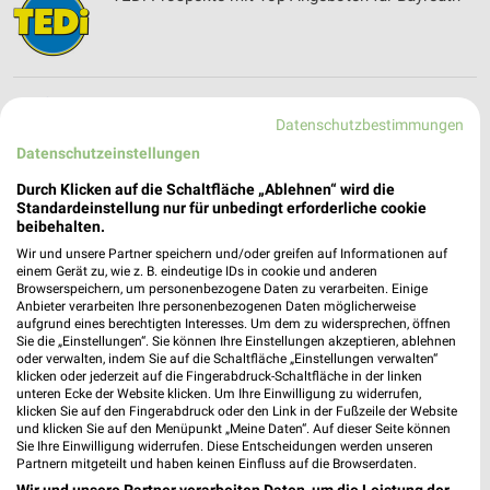
Therme Bad Steben Filialen & Öffnungszeiten für
Datenschutzbestimmungen
Bad Steben
Datenschutzeinstellungen
Durch Klicken auf die Schaltfläche „Ablehnen“ wird die
Standardeinstellung nur für unbedingt erforderliche cookie
Thomas Philipps Prospekt und aktuelle
beibehalten.
Angebote für Bayreuth
Wir und unsere Partner speichern und/oder greifen auf Informationen auf
einem Gerät zu, wie z. B. eindeutige IDs in cookie und anderen
Browserspeichern, um personenbezogene Daten zu verarbeiten. Einige
Anbieter verarbeiten Ihre personenbezogenen Daten möglicherweise
aufgrund eines berechtigten Interesses. Um dem zu widersprechen, öffnen
toom Baumarkt Prospekte & Angebote für
Sie die „Einstellungen“. Sie können Ihre Einstellungen akzeptieren, ablehnen
Kronach
oder verwalten, indem Sie auf die Schaltfläche „Einstellungen verwalten“
klicken oder jederzeit auf die Fingerabdruck-Schaltfläche in der linken
unteren Ecke der Website klicken. Um Ihre Einwilligung zu widerrufen,
klicken Sie auf den Fingerabdruck oder den Link in der Fußzeile der Website
und klicken Sie auf den Menüpunkt „Meine Daten“. Auf dieser Seite können
TOP HAAR Filialen & Öffnungszeiten
Sie Ihre Einwilligung widerrufen. Diese Entscheidungen werden unseren
Partnern mitgeteilt und haben keinen Einfluss auf die Browserdaten.
Wir und unsere Partner verarbeiten Daten, um die Leistung der