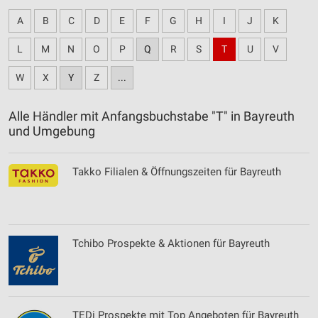
A
B
C
D
E
F
G
H
I
J
K
L
M
N
O
P
Q
R
S
T
U
V
W
X
Y
Z
...
Alle Händler mit Anfangsbuchstabe "T" in Bayreuth
und Umgebung
Takko Filialen & Öffnungszeiten für Bayreuth
Tchibo Prospekte & Aktionen für Bayreuth
TEDi Prospekte mit Top Angeboten für Bayreuth