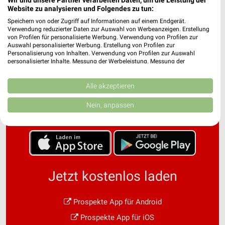
Website zu analysieren und Folgendes zu tun:
Speichern von oder Zugriff auf Informationen auf einem Endgerät.
Verwendung reduzierter Daten zur Auswahl von Werbeanzeigen. Erstellung
von Profilen für personalisierte Werbung. Verwendung von Profilen zur
Auswahl personalisierter Werbung. Erstellung von Profilen zur
Personalisierung von Inhalten. Verwendung von Profilen zur Auswahl
personalisierter Inhalte. Messung der Werbeleistung. Messung der
Performance von Inhalten. Analyse von Zielgruppen durch Statistiken oder
Noch mehr Angebote in
Kombinationen von Daten aus verschiedenen Quellen. Entwicklung und
Verbesserung der Angebote. Verwendung reduzierter Daten zur Auswahl
Alle akzeptieren
von Inhalten.
der weekli App!
Daten können außerhalb der Europäischen Union weitergegeben und in die
Nein, anpassen
USA gesendet werden.
Ihre Einwilligung und die cookie Richtlinie gelten ausschließlich für diese
Website/App.
Partnerliste anzeigen (1 IAB-Anbieter)
Wir nutzen Ihre Daten für folgende Zwecke:
IAB-Verarbeitungszwecke:
Jetzt kostenlos laden
Speichern von oder Zugriff auf Informationen
auf einem Endgerät
Prospekte App für Android
Verwendung reduzierter Daten zur Auswahl von
Prospekte App für iOS
Werbeanzeigen