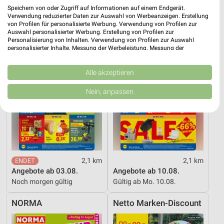
Speichern von oder Zugriff auf Informationen auf einem Endgerät.
Lidl
Lidl
Verwendung reduzierter Daten zur Auswahl von Werbeanzeigen. Erstellung
von Profilen für personalisierte Werbung. Verwendung von Profilen zur
Auswahl personalisierter Werbung. Erstellung von Profilen zur
Personalisierung von Inhalten. Verwendung von Profilen zur Auswahl
personalisierter Inhalte. Messung der Werbeleistung. Messung der
Performance von Inhalten. Analyse von Zielgruppen durch Statistiken oder
Kombinationen von Daten aus verschiedenen Quellen. Entwicklung und
Verbesserung der Angebote. Verwendung reduzierter Daten zur Auswahl
Alle akzeptieren
von Inhalten.
Daten können außerhalb der Europäischen Union weitergegeben und in die
Nein, anpassen
USA gesendet werden.
Ihre Einwilligung und die cookie Richtlinie gelten ausschließlich für diese
Website/App.
Partnerliste anzeigen (1 IAB-Anbieter)
Wir nutzen Ihre Daten für folgende Zwecke:
IAB-Verarbeitungszwecke:
2,1 km
2,1 km
Speichern von oder Zugriff auf Informationen
Angebote ab 03.08.
Angebote ab 10.08.
auf einem Endgerät
Noch morgen gültig
Gültig ab Mo. 10.08.
Verwendung reduzierter Daten zur Auswahl von
NORMA
Netto Marken-Discount
Werbeanzeigen