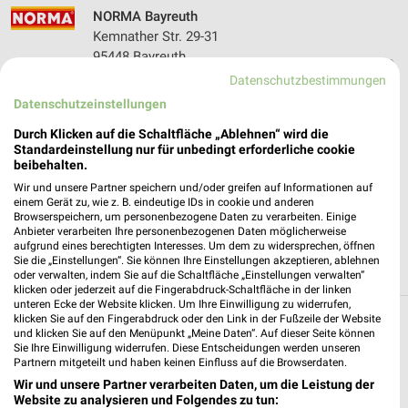
NORMA Bayreuth
Kemnather Str. 29-31
95448 Bayreuth
❯
Datenschutzbestimmungen
Heute 07:00 - 20:00 Uhr |
Geschlossen
Datenschutzeinstellungen
313,07 km • Angebote: 4 Prospekte
Durch Klicken auf die Schaltfläche „Ablehnen“ wird die
Standardeinstellung nur für unbedingt erforderliche cookie
beibehalten.
ALDI SÜD Bayreuth
Wir und unsere Partner speichern und/oder greifen auf Informationen auf
Himmelkronstraße 1
einem Gerät zu, wie z. B. eindeutige IDs in cookie und anderen
95445 Bayreuth
❯
Browserspeichern, um personenbezogene Daten zu verarbeiten. Einige
Anbieter verarbeiten Ihre personenbezogenen Daten möglicherweise
Heute 08:00 - 20:00 Uhr |
Geschlossen
aufgrund eines berechtigten Interesses. Um dem zu widersprechen, öffnen
Sie die „Einstellungen“. Sie können Ihre Einstellungen akzeptieren, ablehnen
313,08 km • Angebote: 6 Prospekte
oder verwalten, indem Sie auf die Schaltfläche „Einstellungen verwalten“
klicken oder jederzeit auf die Fingerabdruck-Schaltfläche in der linken
unteren Ecke der Website klicken. Um Ihre Einwilligung zu widerrufen,
klicken Sie auf den Fingerabdruck oder den Link in der Fußzeile der Website
Discounter Angebote und Prospekte für
und klicken Sie auf den Menüpunkt „Meine Daten“. Auf dieser Seite können
Sie Ihre Einwilligung widerrufen. Diese Entscheidungen werden unseren
Bayreuth
Partnern mitgeteilt und haben keinen Einfluss auf die Browserdaten.
Wir und unsere Partner verarbeiten Daten, um die Leistung der
15 Prospekte
Website zu analysieren und Folgendes zu tun: