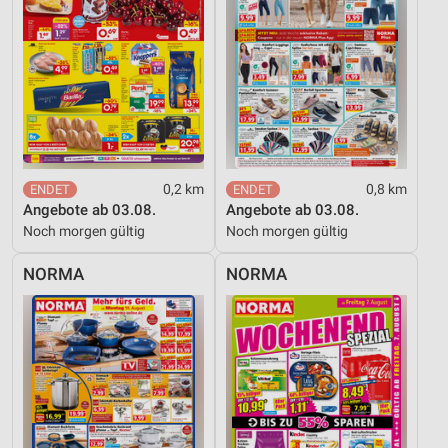
Inhalten
IAB-Besonderheiten:
Verwendung genauer Standortdaten
Geräte anhand von aktiv angeforderten
Informationen identifizieren
Nicht-IAB-Verarbeitungszwecke:
0,2 km
0,8 km
Notwendig
Angebote ab 03.08.
Angebote ab 03.08.
Performance
Noch morgen gültig
Noch morgen gültig
Funktional
NORMA
NORMA
Werbung