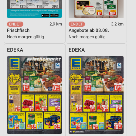
Nicht-IAB-Verarbeitungszwecke:
Notwendig
2,9 km
3,2 km
Frischfisch
Angebote ab 03.08.
Performance
Noch morgen gültig
Noch morgen gültig
Funktional
EDEKA
EDEKA
Werbung