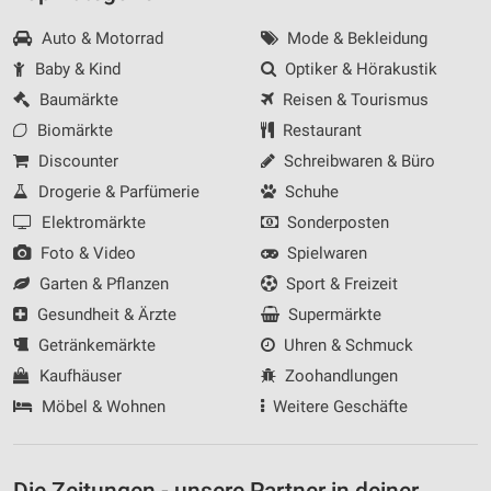
Auto & Motorrad
Mode & Bekleidung
Baby & Kind
Optiker & Hörakustik
Baumärkte
Reisen & Tourismus
Biomärkte
Restaurant
Discounter
Schreibwaren & Büro
Drogerie & Parfümerie
Schuhe
Elektromärkte
Sonderposten
Foto & Video
Spielwaren
Garten & Pflanzen
Sport & Freizeit
Gesundheit & Ärzte
Supermärkte
Getränkemärkte
Uhren & Schmuck
Kaufhäuser
Zoohandlungen
Möbel & Wohnen
Weitere Geschäfte
Die Zeitungen - unsere Partner in deiner