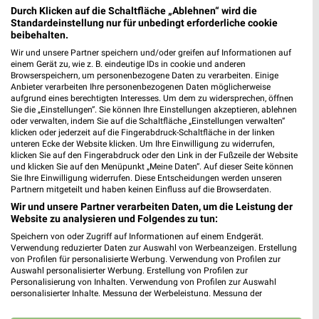
Durch Klicken auf die Schaltfläche „Ablehnen“ wird die
Standardeinstellung nur für unbedingt erforderliche cookie
beibehalten.
Wir und unsere Partner speichern und/oder greifen auf Informationen auf
einem Gerät zu, wie z. B. eindeutige IDs in cookie und anderen
Browserspeichern, um personenbezogene Daten zu verarbeiten. Einige
Anbieter verarbeiten Ihre personenbezogenen Daten möglicherweise
aufgrund eines berechtigten Interesses. Um dem zu widersprechen, öffnen
Sie die „Einstellungen“. Sie können Ihre Einstellungen akzeptieren, ablehnen
oder verwalten, indem Sie auf die Schaltfläche „Einstellungen verwalten“
klicken oder jederzeit auf die Fingerabdruck-Schaltfläche in der linken
unteren Ecke der Website klicken. Um Ihre Einwilligung zu widerrufen,
klicken Sie auf den Fingerabdruck oder den Link in der Fußzeile der Website
und klicken Sie auf den Menüpunkt „Meine Daten“. Auf dieser Seite können
Sie Ihre Einwilligung widerrufen. Diese Entscheidungen werden unseren
Partnern mitgeteilt und haben keinen Einfluss auf die Browserdaten.
3 km
2,9 km
Wir und unsere Partner verarbeiten Daten, um die Leistung der
Angebote ab 03.08.
Food
Website zu analysieren und Folgendes zu tun:
Noch morgen gültig
Gültig bis Mi. 12.08.
Speichern von oder Zugriff auf Informationen auf einem Endgerät.
Verwendung reduzierter Daten zur Auswahl von Werbeanzeigen. Erstellung
SELGROS
SELGROS
von Profilen für personalisierte Werbung. Verwendung von Profilen zur
Auswahl personalisierter Werbung. Erstellung von Profilen zur
Personalisierung von Inhalten. Verwendung von Profilen zur Auswahl
personalisierter Inhalte. Messung der Werbeleistung. Messung der
Performance von Inhalten. Analyse von Zielgruppen durch Statistiken oder
Kombinationen von Daten aus verschiedenen Quellen. Entwicklung und