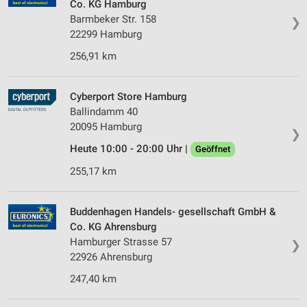
Co. KG Hamburg
auf einem Endgerät
Barmbeker Str. 158
❯
22299 Hamburg
Verwendung reduzierter Daten zur Auswahl von
Werbeanzeigen
256,91 km
Erstellung von Profilen für personalisierte
Werbung
Cyberport Store Hamburg
Ballindamm 40
Verwendung von Profilen zur Auswahl
personalisierter Werbung
20095 Hamburg
❯
Heute 10:00 - 20:00 Uhr |
Geöffnet
Erstellung von Profilen zur Personalisierung
von Inhalten
255,17 km
Verwendung von Profilen zur Auswahl
personalisierter Inhalte
Buddenhagen Handels- gesellschaft GmbH &
Co. KG Ahrensburg
Messung der Werbeleistung
Hamburger Strasse 57
❯
22926 Ahrensburg
Messung der Performance von Inhalten
247,40 km
Analyse von Zielgruppen durch Statistiken oder
Kombinationen von Daten aus verschiedenen