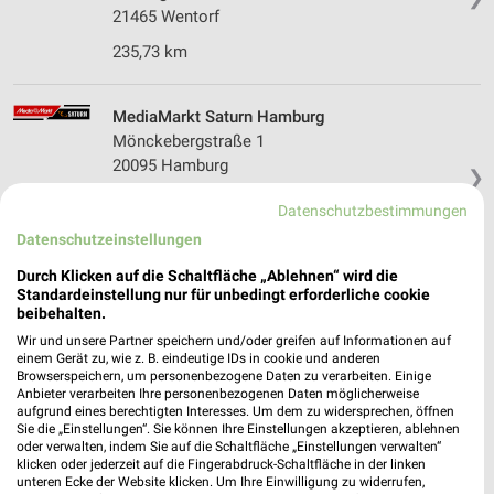
21465 Wentorf
235,73 km
MediaMarkt Saturn Hamburg
Mönckebergstraße 1
20095 Hamburg
❯
Heute 10:00 - 20:00 Uhr |
Geöffnet
Datenschutzbestimmungen
254,57 km • Angebote: 1 Prospekt
Datenschutzeinstellungen
Durch Klicken auf die Schaltfläche „Ablehnen“ wird die
Standardeinstellung nur für unbedingt erforderliche cookie
MediaMarkt Saturn Hamburg
beibehalten.
Saseler Damm 43
Wir und unsere Partner speichern und/oder greifen auf Informationen auf
22395 Hamburg
❯
einem Gerät zu, wie z. B. eindeutige IDs in cookie und anderen
Browserspeichern, um personenbezogene Daten zu verarbeiten. Einige
Heute 10:00 - 19:00 Uhr |
Geöffnet
Anbieter verarbeiten Ihre personenbezogenen Daten möglicherweise
aufgrund eines berechtigten Interesses. Um dem zu widersprechen, öffnen
254,60 km • Angebote: 1 Prospekt
Sie die „Einstellungen“. Sie können Ihre Einstellungen akzeptieren, ablehnen
oder verwalten, indem Sie auf die Schaltfläche „Einstellungen verwalten“
klicken oder jederzeit auf die Fingerabdruck-Schaltfläche in der linken
unteren Ecke der Website klicken. Um Ihre Einwilligung zu widerrufen,
Weststar GmbH Ahrensburg