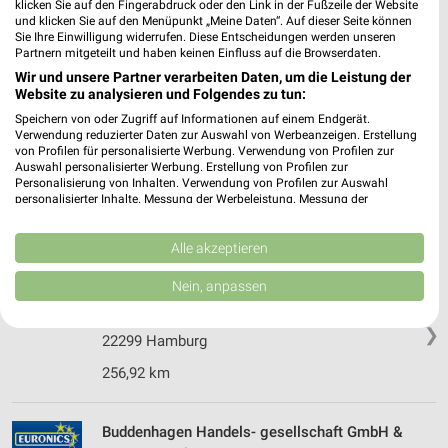
klicken Sie auf den Fingerabdruck oder den Link in der Fußzeile der Website
Bogenstr. 47
und klicken Sie auf den Menüpunkt „Meine Daten“. Auf dieser Seite können
❯
22926 Ahrensburg
Sie Ihre Einwilligung widerrufen. Diese Entscheidungen werden unseren
Partnern mitgeteilt und haben keinen Einfluss auf die Browserdaten.
247,43 km
Wir und unsere Partner verarbeiten Daten, um die Leistung der
Website zu analysieren und Folgendes zu tun:
Speichern von oder Zugriff auf Informationen auf einem Endgerät.
Kamera Express Hamburg
Verwendung reduzierter Daten zur Auswahl von Werbeanzeigen. Erstellung
Domstraße 14
von Profilen für personalisierte Werbung. Verwendung von Profilen zur
Auswahl personalisierter Werbung. Erstellung von Profilen zur
20095 Hamburg
❯
Personalisierung von Inhalten. Verwendung von Profilen zur Auswahl
personalisierter Inhalte. Messung der Werbeleistung. Messung der
Heute 10:00 - 19:00 Uhr |
Geöffnet
Performance von Inhalten. Analyse von Zielgruppen durch Statistiken oder
Kombinationen von Daten aus verschiedenen Quellen. Entwicklung und
254,80 km
Verbesserung der Angebote. Verwendung reduzierter Daten zur Auswahl
Alle akzeptieren
von Inhalten.
Daten können außerhalb der Europäischen Union weitergegeben und in die
Nein, anpassen
USA gesendet werden.
media@home Sterling Hamburg
Ihre Einwilligung und die cookie Richtlinie gelten ausschließlich für diese
Winterhuder Marktplatz 6-7
❯
Website/App.
22299 Hamburg
Partnerliste anzeigen (1 IAB-Anbieter)
256,92 km
Wir nutzen Ihre Daten für folgende Zwecke:
IAB-Verarbeitungszwecke:
Buddenhagen Handels- gesellschaft GmbH &
Speichern von oder Zugriff auf Informationen