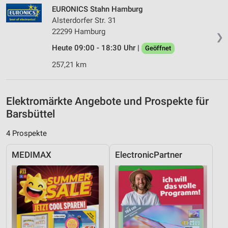
Quellen
EURONICS Stahn Hamburg
Alsterdorfer Str. 31
Entwicklung und Verbesserung der Angebote
22299 Hamburg
❯
Verwendung reduzierter Daten zur Auswahl von
Heute 09:00 - 18:30 Uhr |
Geöffnet
Inhalten
257,21 km
IAB-Besonderheiten:
Verwendung genauer Standortdaten
Elektromärkte Angebote und Prospekte für
Geräte anhand von aktiv angeforderten
Barsbüttel
Informationen identifizieren
4 Prospekte
Nicht-IAB-Verarbeitungszwecke:
Notwendig
MEDIMAX
ElectronicPartner
Performance
Funktional
Werbung