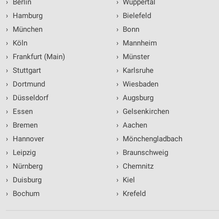
›
Berlin
›
Wuppertal
›
Hamburg
›
Bielefeld
›
München
›
Bonn
›
Köln
›
Mannheim
›
Frankfurt (Main)
›
Münster
›
Stuttgart
›
Karlsruhe
›
Dortmund
›
Wiesbaden
›
Düsseldorf
›
Augsburg
›
Essen
›
Gelsenkirchen
›
Bremen
›
Aachen
›
Hannover
›
Mönchengladbach
›
Leipzig
›
Braunschweig
›
Nürnberg
›
Chemnitz
›
Duisburg
›
Kiel
›
Bochum
›
Krefeld