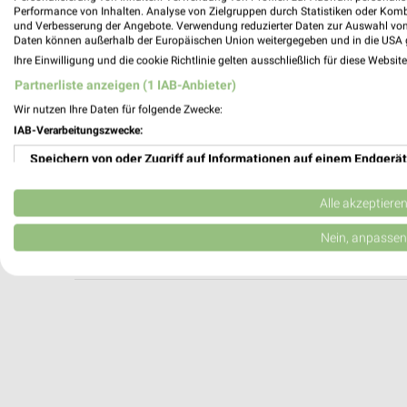
4Fun Fitness Büdelsdorf
Performance von Inhalten. Analyse von Zielgruppen durch Statistiken oder Kom
und Verbesserung der Angebote. Verwendung reduzierter Daten zur Auswahl von
Hollerstrasse 132
Daten können außerhalb der Europäischen Union weitergegeben und in die USA 
24782 Büdelsdorf
Ihre Einwilligung und die cookie Richtlinie gelten ausschließlich für diese Websit
Heute 09:00 - 21:30 Uhr |
Geöffnet
Partnerliste anzeigen (1 IAB-Anbieter)
317,15 km
Wir nutzen Ihre Daten für folgende Zwecke:
IAB-Verarbeitungszwecke:
Speichern von oder Zugriff auf Informationen auf einem Endgerät
Fahrrad Rosacker Büdelsdorf
Hollerstraße 27
Verwendung reduzierter Daten zur Auswahl von Werbeanzeigen
24782 Büdelsdorf
Alle akzeptiere
Heute 09:00 - 13:00 14:00 - 18:00 Uhr |
Erstellung von Profilen für personalisierte Werbung
Nein, anpassen
318,14 km
Verwendung von Profilen zur Auswahl personalisierter Werbung
Erstellung von Profilen zur Personalisierung von Inhalten
Verwendung von Profilen zur Auswahl personalisierter Inhalte
Messung der Werbeleistung