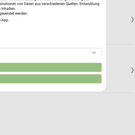
binationen von Daten aus verschiedenen Quellen. Entwicklung
 Inhalten.
gesendet werden.
❯
e/App.
n
❯
Schließt in 37 Min.