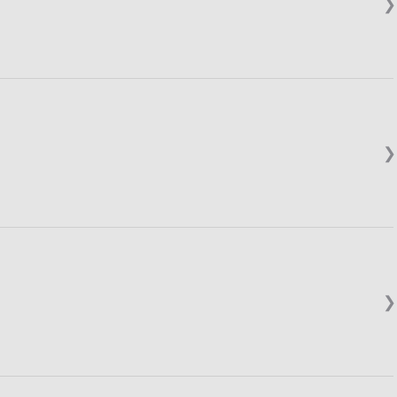
❯
❯
❯