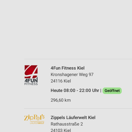
Messung der Performance von Inhalten
Analyse von Zielgruppen durch Statistiken oder Kombinationen 
Quellen
Entwicklung und Verbesserung der Angebote
Verwendung reduzierter Daten zur Auswahl von Inhalten
IAB-Besonderheiten:
Verwendung genauer Standortdaten
4Fun Fitness Kiel
Kronshagener Weg 97
Geräte anhand von aktiv angeforderten Informationen identifizie
24116 Kiel
Nicht-IAB-Verarbeitungszwecke:
Heute 08:00 - 22:00 Uhr |
Geöffnet
Notwendig
296,60 km
Performance
Zippels Läuferwelt Kiel
Funktional
Rathausstraße 2
24103 Kiel
Werbung