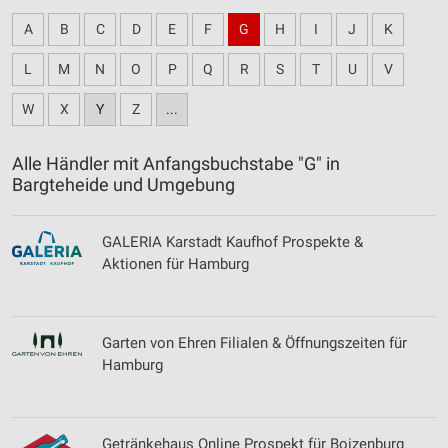
A
B
C
D
E
F
G
H
I
J
K
L
M
N
O
P
Q
R
S
T
U
V
W
X
Y
Z
...
Alle Händler mit Anfangsbuchstabe "G" in
Bargteheide und Umgebung
GALERIA Karstadt Kaufhof Prospekte &
Aktionen für Hamburg
Garten von Ehren Filialen & Öffnungszeiten für
Hamburg
Getränkehaus Online Prospekt für Boizenburg