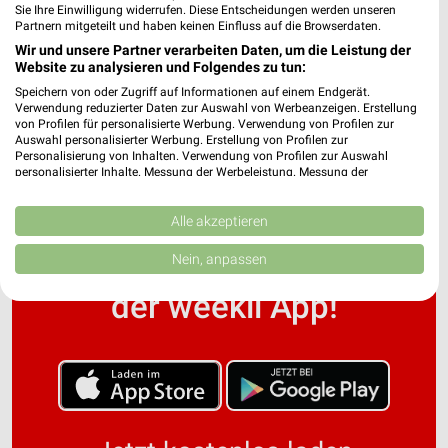
Sie Ihre Einwilligung widerrufen. Diese Entscheidungen werden unseren
Partnern mitgeteilt und haben keinen Einfluss auf die Browserdaten.
Wir und unsere Partner verarbeiten Daten, um die Leistung der
Globus Baumarkt Prospekte & Angebote für
Website zu analysieren und Folgendes zu tun:
Oststeinbek
Speichern von oder Zugriff auf Informationen auf einem Endgerät.
Verwendung reduzierter Daten zur Auswahl von Werbeanzeigen. Erstellung
von Profilen für personalisierte Werbung. Verwendung von Profilen zur
Auswahl personalisierter Werbung. Erstellung von Profilen zur
Personalisierung von Inhalten. Verwendung von Profilen zur Auswahl
personalisierter Inhalte. Messung der Werbeleistung. Messung der
Performance von Inhalten. Analyse von Zielgruppen durch Statistiken oder
Kombinationen von Daten aus verschiedenen Quellen. Entwicklung und
Verbesserung der Angebote. Verwendung reduzierter Daten zur Auswahl
Alle akzeptieren
von Inhalten.
Noch mehr Angebote in
Daten können außerhalb der Europäischen Union weitergegeben und in die
Nein, anpassen
USA gesendet werden.
Ihre Einwilligung und die cookie Richtlinie gelten ausschließlich für diese
der weekli App!
Website/App.
Partnerliste anzeigen (1 IAB-Anbieter)
Wir nutzen Ihre Daten für folgende Zwecke:
IAB-Verarbeitungszwecke:
Speichern von oder Zugriff auf Informationen
auf einem Endgerät