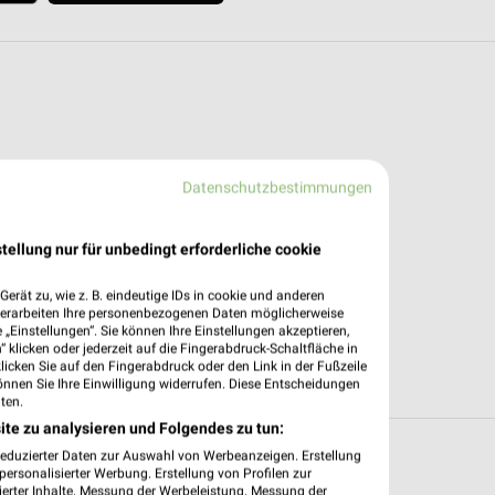
Datenschutzbestimmungen
tellung nur für unbedingt erforderliche cookie
erät zu, wie z. B. eindeutige IDs in cookie und anderen
verarbeiten Ihre personenbezogenen Daten möglicherweise
„Einstellungen“. Sie können Ihre Einstellungen akzeptieren,
 klicken oder jederzeit auf die Fingerabdruck-Schaltfläche in
klicken Sie auf den Fingerabdruck oder den Link in der Fußzeile
önnen Sie Ihre Einwilligung widerrufen. Diese Entscheidungen
ten.
ite zu analysieren und Folgendes zu tun:
reduzierter Daten zur Auswahl von Werbeanzeigen. Erstellung
t Angeboten in und um Oststeinbek
ersonalisierter Werbung. Erstellung von Profilen zur
ierter Inhalte. Messung der Werbeleistung. Messung der