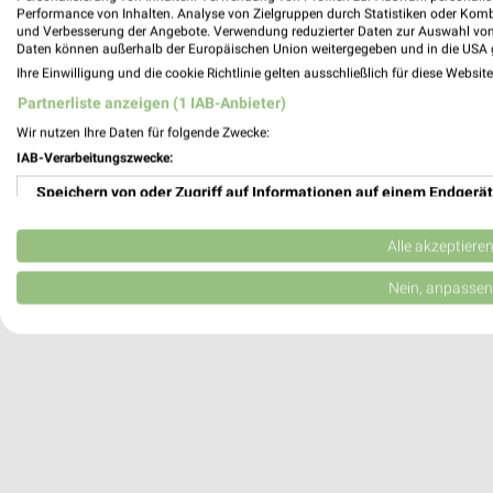
Performance von Inhalten. Analyse von Zielgruppen durch Statistiken oder Kom
1 Ergebnisse Ort mit Angeboten
und Verbesserung der Angebote. Verwendung reduzierter Daten zur Auswahl von
Daten können außerhalb der Europäischen Union weitergegeben und in die USA 
Globus Baumarkt Angebote in Kaltenkirc
Ihre Einwilligung und die cookie Richtlinie gelten ausschließlich für diese Websit
Kaltenkirchen, Deutschland
Partnerliste anzeigen (1 IAB-Anbieter)
Wir nutzen Ihre Daten für folgende Zwecke:
273,66 km
IAB-Verarbeitungszwecke:
Speichern von oder Zugriff auf Informationen auf einem Endgerät
Verwendung reduzierter Daten zur Auswahl von Werbeanzeigen
Alle akzeptiere
Erstellung von Profilen für personalisierte Werbung
Nein, anpassen
Verwendung von Profilen zur Auswahl personalisierter Werbung
Erstellung von Profilen zur Personalisierung von Inhalten
Verwendung von Profilen zur Auswahl personalisierter Inhalte
Messung der Werbeleistung