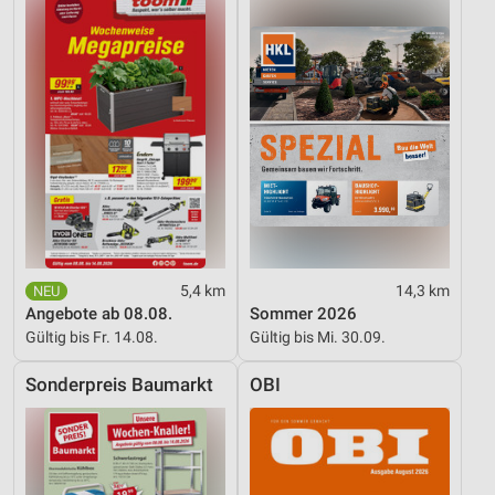
Verwendung genauer Standortdaten
Geräte anhand von aktiv angeforderten
Informationen identifizieren
Nicht-IAB-Verarbeitungszwecke:
Notwendig
Performance
Funktional
Werbung
5,4 km
14,3 km
Angebote ab 08.08.
Sommer 2026
Gültig bis Fr. 14.08.
Gültig bis Mi. 30.09.
Sonderpreis Baumarkt
OBI