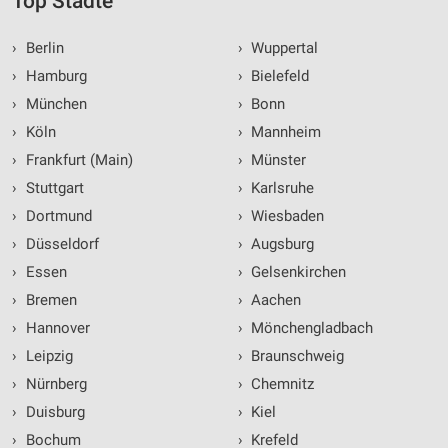
Top Städte
›
Berlin
›
Wuppertal
›
Hamburg
›
Bielefeld
›
München
›
Bonn
›
Köln
›
Mannheim
›
Frankfurt (Main)
›
Münster
›
Stuttgart
›
Karlsruhe
›
Dortmund
›
Wiesbaden
›
Düsseldorf
›
Augsburg
›
Essen
›
Gelsenkirchen
›
Bremen
›
Aachen
›
Hannover
›
Mönchengladbach
›
Leipzig
›
Braunschweig
›
Nürnberg
›
Chemnitz
›
Duisburg
›
Kiel
›
Bochum
›
Krefeld