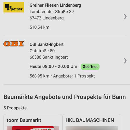
Verwendung von Profilen zur Auswahl
Greiner Fliesen Lindenberg
personalisierter Werbung
Lambrechter Straße 39
❯
67473 Lindenberg
Erstellung von Profilen zur Personalisierung
von Inhalten
510,54 km
Verwendung von Profilen zur Auswahl
personalisierter Inhalte
OBI Sankt-Ingbert
Oststraße 80
Messung der Werbeleistung
66386 Sankt Ingbert
❯
Messung der Performance von Inhalten
Heute 08:00 - 20:00 Uhr |
Geöffnet
568,95 km • Angebote: 1 Prospekt
Analyse von Zielgruppen durch Statistiken oder
Kombinationen von Daten aus verschiedenen
Quellen
Baumärkte Angebote und Prospekte für Bann
Entwicklung und Verbesserung der Angebote
5 Prospekte
Verwendung reduzierter Daten zur Auswahl von
Inhalten
toom Baumarkt
HKL BAUMASCHINEN
IAB-Besonderheiten: