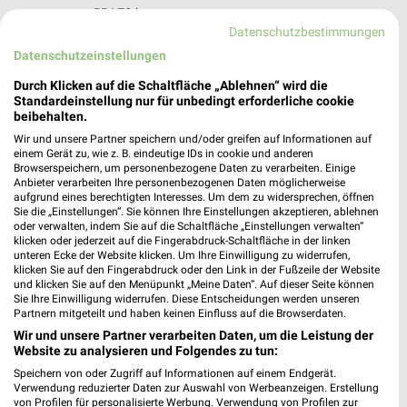
554,70 km
Datenschutzbestimmungen
Datenschutzeinstellungen
Globus Baumarkt Zweibrücken
Durch Klicken auf die Schaltfläche „Ablehnen“ wird die
Wilkstraße 2
Standardeinstellung nur für unbedingt erforderliche cookie
66482 Zweibrücken
❯
beibehalten.
Heute 07:30 - 20:00 Uhr |
Geöffnet
Wir und unsere Partner speichern und/oder greifen auf Informationen auf
einem Gerät zu, wie z. B. eindeutige IDs in cookie und anderen
558,97 km
Browserspeichern, um personenbezogene Daten zu verarbeiten. Einige
Anbieter verarbeiten Ihre personenbezogenen Daten möglicherweise
aufgrund eines berechtigten Interesses. Um dem zu widersprechen, öffnen
Sie die „Einstellungen“. Sie können Ihre Einstellungen akzeptieren, ablehnen
hagebaumarkt Bexbach
oder verwalten, indem Sie auf die Schaltfläche „Einstellungen verwalten“
Am Kraftwerk 1
klicken oder jederzeit auf die Fingerabdruck-Schaltfläche in der linken
unteren Ecke der Website klicken. Um Ihre Einwilligung zu widerrufen,
66450 Bexbach
❯
klicken Sie auf den Fingerabdruck oder den Link in der Fußzeile der Website
und klicken Sie auf den Menüpunkt „Meine Daten“. Auf dieser Seite können
Heute 08:00 - 18:00 Uhr |
Geöffnet
Sie Ihre Einwilligung widerrufen. Diese Entscheidungen werden unseren
Partnern mitgeteilt und haben keinen Einfluss auf die Browserdaten.
556,18 km
Wir und unsere Partner verarbeiten Daten, um die Leistung der
Website zu analysieren und Folgendes zu tun:
OBI Neunkirchen
Speichern von oder Zugriff auf Informationen auf einem Endgerät.
Verwendung reduzierter Daten zur Auswahl von Werbeanzeigen. Erstellung
Bliesstraße 80
von Profilen für personalisierte Werbung. Verwendung von Profilen zur