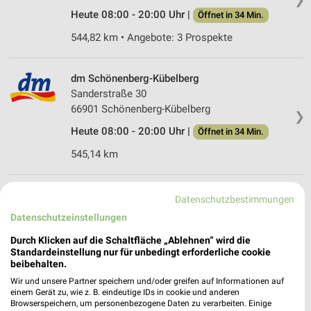
Heute 08:00 - 20:00 Uhr |
Öffnet in 34 Min.
544,82 km • Angebote: 3 Prospekte
dm Schönenberg-Kübelberg
Sanderstraße 30
66901 Schönenberg-Kübelberg
❯
Heute 08:00 - 20:00 Uhr |
Öffnet in 34 Min.
545,14 km
dm Pirmasens
Datenschutzbestimmungen
Zweibrücker Straße 149
Datenschutzeinstellungen
66953 Pirmasens
❯
Durch Klicken auf die Schaltfläche „Ablehnen“ wird die
Heute 08:00 - 21:00 Uhr |
Öffnet in 34 Min.
Standardeinstellung nur für unbedingt erforderliche cookie
beibehalten.
548,59 km
Wir und unsere Partner speichern und/oder greifen auf Informationen auf
einem Gerät zu, wie z. B. eindeutige IDs in cookie und anderen
Browserspeichern, um personenbezogene Daten zu verarbeiten. Einige