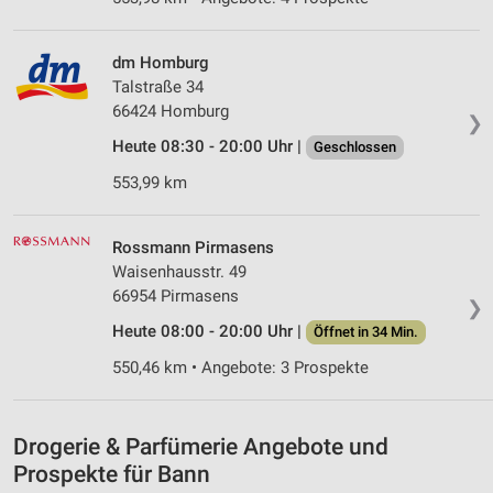
Partnerliste anzeigen (1 IAB-Anbieter)
Wir nutzen Ihre Daten für folgende Zwecke:
dm Homburg
IAB-Verarbeitungszwecke:
Talstraße 34
Speichern von oder Zugriff auf Informationen
66424 Homburg
auf einem Endgerät
❯
Heute 08:30 - 20:00 Uhr |
Geschlossen
Verwendung reduzierter Daten zur Auswahl von
Werbeanzeigen
553,99 km
Erstellung von Profilen für personalisierte
Werbung
Rossmann Pirmasens
Waisenhausstr. 49
Verwendung von Profilen zur Auswahl
66954 Pirmasens
❯
personalisierter Werbung
Heute 08:00 - 20:00 Uhr |
Öffnet in 34 Min.
Erstellung von Profilen zur Personalisierung
550,46 km • Angebote: 3 Prospekte
von Inhalten
Verwendung von Profilen zur Auswahl
personalisierter Inhalte
Drogerie & Parfümerie Angebote und
Prospekte für Bann
Messung der Werbeleistung