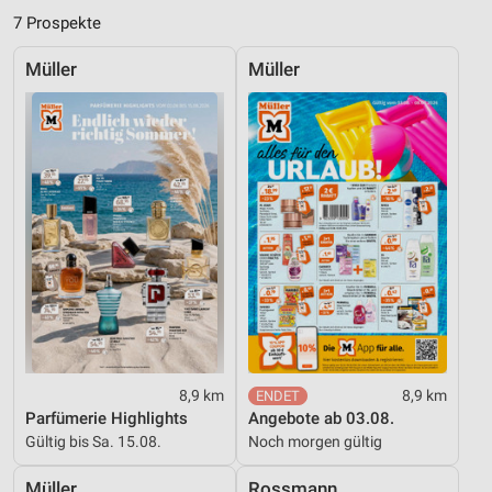
7 Prospekte
Messung der Performance von Inhalten
Müller
Müller
Analyse von Zielgruppen durch Statistiken oder
Kombinationen von Daten aus verschiedenen
Quellen
Entwicklung und Verbesserung der Angebote
Verwendung reduzierter Daten zur Auswahl von
Inhalten
IAB-Besonderheiten:
Verwendung genauer Standortdaten
Geräte anhand von aktiv angeforderten
Informationen identifizieren
Nicht-IAB-Verarbeitungszwecke:
8,9 km
8,9 km
Parfümerie Highlights
Angebote ab 03.08.
Notwendig
Gültig bis Sa. 15.08.
Noch morgen gültig
Performance
Müller
Rossmann