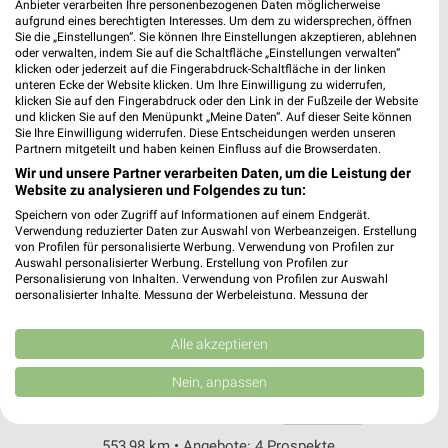
dm Homburg
Anbieter verarbeiten Ihre personenbezogenen Daten möglicherweise
aufgrund eines berechtigten Interesses. Um dem zu widersprechen, öffnen
Berliner Straße 122
Sie die „Einstellungen“. Sie können Ihre Einstellungen akzeptieren, ablehnen
66424 Homburg
❯
oder verwalten, indem Sie auf die Schaltfläche „Einstellungen verwalten“
klicken oder jederzeit auf die Fingerabdruck-Schaltfläche in der linken
Heute 08:00 - 20:00 Uhr |
Öffnet in 34 Min.
unteren Ecke der Website klicken. Um Ihre Einwilligung zu widerrufen,
klicken Sie auf den Fingerabdruck oder den Link in der Fußzeile der Website
552,69 km
und klicken Sie auf den Menüpunkt „Meine Daten“. Auf dieser Seite können
Sie Ihre Einwilligung widerrufen. Diese Entscheidungen werden unseren
Partnern mitgeteilt und haben keinen Einfluss auf die Browserdaten.
Müller Pirmasens
Wir und unsere Partner verarbeiten Daten, um die Leistung der
Website zu analysieren und Folgendes zu tun:
Hauptstr. 38
66953 Pirmasens
Speichern von oder Zugriff auf Informationen auf einem Endgerät.
❯
Verwendung reduzierter Daten zur Auswahl von Werbeanzeigen. Erstellung
Heute 09:00 - 19:00 Uhr |
Geschlossen
von Profilen für personalisierte Werbung. Verwendung von Profilen zur
Auswahl personalisierter Werbung. Erstellung von Profilen zur
549,32 km • Angebote: 4 Prospekte
Personalisierung von Inhalten. Verwendung von Profilen zur Auswahl
personalisierter Inhalte. Messung der Werbeleistung. Messung der
Performance von Inhalten. Analyse von Zielgruppen durch Statistiken oder
Kombinationen von Daten aus verschiedenen Quellen. Entwicklung und
Müller Homburg/Saar
Verbesserung der Angebote. Verwendung reduzierter Daten zur Auswahl
Alle akzeptieren
Talstraße 28a
von Inhalten.
Daten können außerhalb der Europäischen Union weitergegeben und in die
66424 Homburg/Saar
Nein, anpassen
❯
USA gesendet werden.
Heute 08:30 - 20:00 Uhr |
Ihre Einwilligung und die cookie Richtlinie gelten ausschließlich für diese
Geschlossen
Website/App.
553,98 km • Angebote: 4 Prospekte