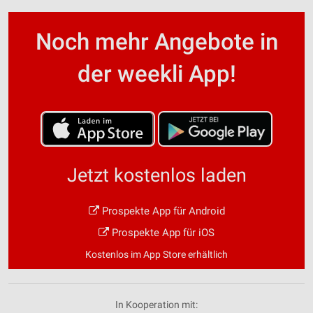
Noch mehr Angebote in
der weekli App!
Jetzt kostenlos laden
Prospekte App für Android
Prospekte App für iOS
Kostenlos im App Store erhältlich
In Kooperation mit: