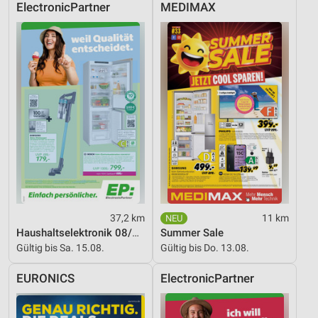
Verwendung genauer Standortdaten
ElectronicPartner
MEDIMAX
Geräte anhand von aktiv angeforderten
Informationen identifizieren
Nicht-IAB-Verarbeitungszwecke:
Notwendig
Performance
Funktional
Werbung
37,2 km
11 km
Haushaltselektronik 08/2026
Summer Sale
Gültig bis Sa. 15.08.
Gültig bis Do. 13.08.
EURONICS
ElectronicPartner