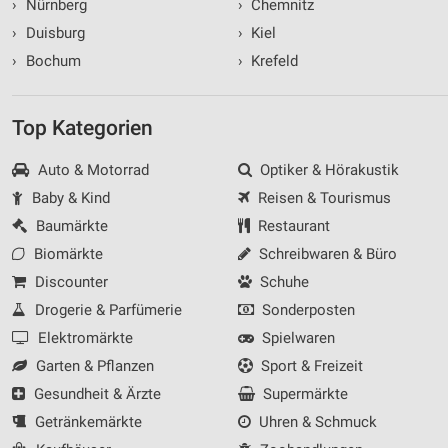
›
Nürnberg
›
Chemnitz
›
Duisburg
›
Kiel
›
Bochum
›
Krefeld
Top Kategorien
Auto & Motorrad
Optiker & Hörakustik
Baby & Kind
Reisen & Tourismus
Baumärkte
Restaurant
Biomärkte
Schreibwaren & Büro
Discounter
Schuhe
Drogerie & Parfümerie
Sonderposten
Elektromärkte
Spielwaren
Garten & Pflanzen
Sport & Freizeit
Gesundheit & Ärzte
Supermärkte
Getränkemärkte
Uhren & Schmuck