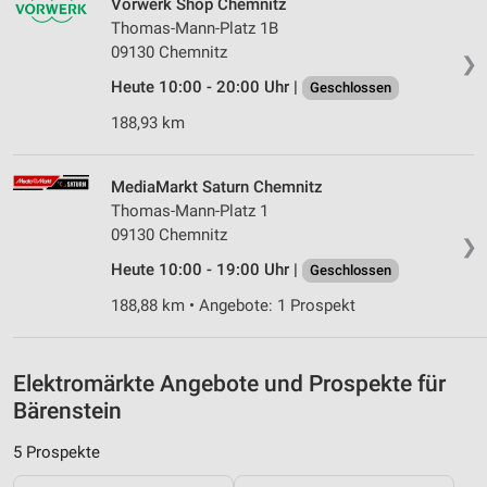
Vorwerk Shop Chemnitz
personalisierter Werbung
Thomas-Mann-Platz 1B
09130 Chemnitz
❯
Erstellung von Profilen zur Personalisierung
von Inhalten
Heute 10:00 - 20:00 Uhr |
Geschlossen
188,93 km
Verwendung von Profilen zur Auswahl
personalisierter Inhalte
MediaMarkt Saturn Chemnitz
Messung der Werbeleistung
Thomas-Mann-Platz 1
Messung der Performance von Inhalten
09130 Chemnitz
❯
Heute 10:00 - 19:00 Uhr |
Geschlossen
Analyse von Zielgruppen durch Statistiken oder
Kombinationen von Daten aus verschiedenen
188,88 km • Angebote: 1 Prospekt
Quellen
Entwicklung und Verbesserung der Angebote
Elektromärkte Angebote und Prospekte für
Verwendung reduzierter Daten zur Auswahl von
Bärenstein
Inhalten
5 Prospekte
IAB-Besonderheiten: