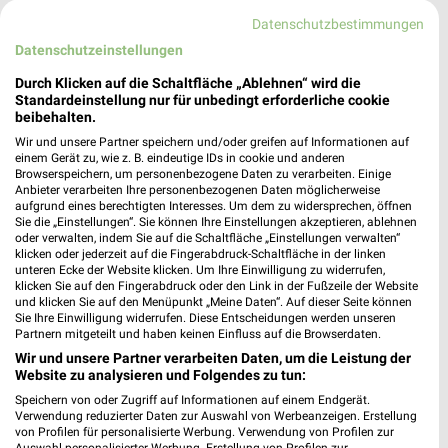
195,05 km • Angebote: 1 Prospekt
Datenschutzbestimmungen
Datenschutzeinstellungen
EURONICS Mattheß Sayda
Dresdner Str. 1
Durch Klicken auf die Schaltfläche „Ablehnen“ wird die
Standardeinstellung nur für unbedingt erforderliche cookie
09619 Sayda
❯
beibehalten.
Heute 09:00 - 18:00 Uhr |
Geschlossen
Wir und unsere Partner speichern und/oder greifen auf Informationen auf
einem Gerät zu, wie z. B. eindeutige IDs in cookie und anderen
200,85 km • Angebote: 1 Prospekt
Browserspeichern, um personenbezogene Daten zu verarbeiten. Einige
Anbieter verarbeiten Ihre personenbezogenen Daten möglicherweise
aufgrund eines berechtigten Interesses. Um dem zu widersprechen, öffnen
Sie die „Einstellungen“. Sie können Ihre Einstellungen akzeptieren, ablehnen
EP:Berger Chemnitz
oder verwalten, indem Sie auf die Schaltfläche „Einstellungen verwalten“
Geibelstraße 8
klicken oder jederzeit auf die Fingerabdruck-Schaltfläche in der linken
unteren Ecke der Website klicken. Um Ihre Einwilligung zu widerrufen,
09127 Chemnitz
❯
klicken Sie auf den Fingerabdruck oder den Link in der Fußzeile der Website
und klicken Sie auf den Menüpunkt „Meine Daten“. Auf dieser Seite können
Heute 09:00 - 18:00 Uhr |
Geschlossen
Sie Ihre Einwilligung widerrufen. Diese Entscheidungen werden unseren
Partnern mitgeteilt und haben keinen Einfluss auf die Browserdaten.
190,46 km • Angebote: 2 Prospekte
Wir und unsere Partner verarbeiten Daten, um die Leistung der
Website zu analysieren und Folgendes zu tun:
MediaMarkt Saturn Chemnitz
Speichern von oder Zugriff auf Informationen auf einem Endgerät.
Verwendung reduzierter Daten zur Auswahl von Werbeanzeigen. Erstellung
Neumarkt 2
von Profilen für personalisierte Werbung. Verwendung von Profilen zur
09111 Chemnitz
Auswahl personalisierter Werbung. Erstellung von Profilen zur