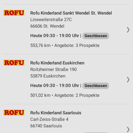
Verwendung von Profilen zur Auswahl
Rofu Kinderland Sankt Wendel St. Wendel
personalisierter Inhalte
Linxweilerstraße 27C
66606 St. Wendel
Messung der Werbeleistung
❯
Heute 09:30 - 19:00 Uhr |
Geschlossen
Messung der Performance von Inhalten
553,76 km • Angebote: 3 Prospekte
Analyse von Zielgruppen durch Statistiken oder
Kombinationen von Daten aus verschiedenen
Quellen
Rofu Kinderland Euskirchen
Roitzheimer Straße 190
Entwicklung und Verbesserung der Angebote
53879 Euskirchen
❯
Heute 09:30 - 19:00 Uhr |
Geschlossen
Verwendung reduzierter Daten zur Auswahl von
Inhalten
501,02 km • Angebote: 2 Prospekte
IAB-Besonderheiten:
Verwendung genauer Standortdaten
Rofu Kinderland Saarlouis
Carl-Zeiss-Straße 4
Geräte anhand von aktiv angeforderten
66740 Saarlouis
Informationen identifizieren
❯