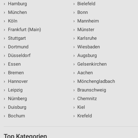
›
Hamburg
›
Bielefeld
›
München
›
Bonn
›
Köln
›
Mannheim
›
Frankfurt (Main)
›
Münster
›
Stuttgart
›
Karlsruhe
›
Dortmund
›
Wiesbaden
›
Düsseldorf
›
Augsburg
›
Essen
›
Gelsenkirchen
›
Bremen
›
Aachen
›
Hannover
›
Mönchengladbach
›
Leipzig
›
Braunschweig
›
Nürnberg
›
Chemnitz
›
Duisburg
›
Kiel
›
Bochum
›
Krefeld
Top Kategorien