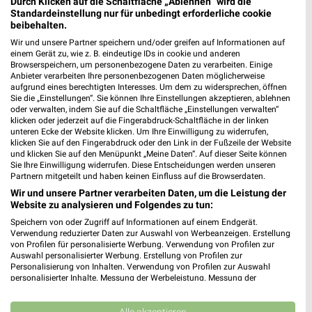
Durch Klicken auf die Schaltfläche „Ablehnen“ wird die
Heute 09:00 - 19:00 Uhr |
Geschlossen
Standardeinstellung nur für unbedingt erforderliche cookie
beibehalten.
515,01 km
Wir und unsere Partner speichern und/oder greifen auf Informationen auf
einem Gerät zu, wie z. B. eindeutige IDs in cookie und anderen
Browserspeichern, um personenbezogene Daten zu verarbeiten. Einige
Ernsting's family Hermeskeil
Anbieter verarbeiten Ihre personenbezogenen Daten möglicherweise
Römerstraße 1
aufgrund eines berechtigten Interesses. Um dem zu widersprechen, öffnen
Sie die „Einstellungen“. Sie können Ihre Einstellungen akzeptieren, ablehnen
54411 Hermeskeil
❯
oder verwalten, indem Sie auf die Schaltfläche „Einstellungen verwalten“
klicken oder jederzeit auf die Fingerabdruck-Schaltfläche in der linken
Heute 09:00 - 20:00 Uhr |
Geschlossen
unteren Ecke der Website klicken. Um Ihre Einwilligung zu widerrufen,
klicken Sie auf den Fingerabdruck oder den Link in der Fußzeile der Website
550,08 km
und klicken Sie auf den Menüpunkt „Meine Daten“. Auf dieser Seite können
Sie Ihre Einwilligung widerrufen. Diese Entscheidungen werden unseren
Partnern mitgeteilt und haben keinen Einfluss auf die Browserdaten.
Rofu Kinderland Losheim am See
Wir und unsere Partner verarbeiten Daten, um die Leistung der
Haagstraße 16
Website zu analysieren und Folgendes zu tun:
66679 Losheim am See
❯
Speichern von oder Zugriff auf Informationen auf einem Endgerät.
Verwendung reduzierter Daten zur Auswahl von Werbeanzeigen. Erstellung
Heute 09:30 - 19:00 Uhr |
Geschlossen
von Profilen für personalisierte Werbung. Verwendung von Profilen zur
Auswahl personalisierter Werbung. Erstellung von Profilen zur
573,09 km • Angebote: 3 Prospekte
Personalisierung von Inhalten. Verwendung von Profilen zur Auswahl
personalisierter Inhalte. Messung der Werbeleistung. Messung der
Performance von Inhalten. Analyse von Zielgruppen durch Statistiken oder
Kombinationen von Daten aus verschiedenen Quellen. Entwicklung und
Rofu Kinderland Idar-Oberstein
Verbesserung der Angebote. Verwendung reduzierter Daten zur Auswahl