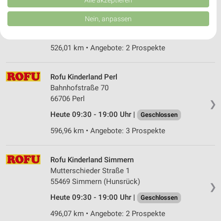
Alle akzeptieren
Vollmersbachstraße 67
von Inhalten.
55743 Idar-Oberstein
Daten können außerhalb der Europäischen Union weitergegeben und in die
Nein, anpassen
❯
USA gesendet werden.
Heute 09:30 - 19:00 Uhr |
Geschlossen
Ihre Einwilligung und die cookie Richtlinie gelten ausschließlich für diese
Website/App.
526,01 km • Angebote: 2 Prospekte
Partnerliste anzeigen (1 IAB-Anbieter)
Wir nutzen Ihre Daten für folgende Zwecke:
Rofu Kinderland Perl
IAB-Verarbeitungszwecke:
Bahnhofstraße 70
Speichern von oder Zugriff auf Informationen
66706 Perl
❯
auf einem Endgerät
Heute 09:30 - 19:00 Uhr |
Geschlossen
Verwendung reduzierter Daten zur Auswahl von
596,96 km • Angebote: 3 Prospekte
Werbeanzeigen
Erstellung von Profilen für personalisierte
Rofu Kinderland Simmern
Werbung
Mutterschieder Straße 1
Verwendung von Profilen zur Auswahl
55469 Simmern (Hunsrück)
❯
personalisierter Werbung
Heute 09:30 - 19:00 Uhr |
Geschlossen
Erstellung von Profilen zur Personalisierung
496,07 km • Angebote: 2 Prospekte
von Inhalten