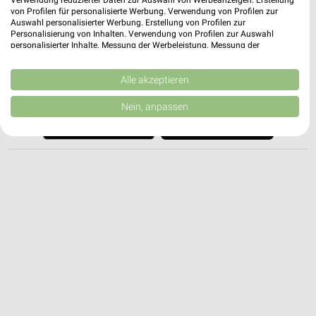
Verwendung reduzierter Daten zur Auswahl von Werbeanzeigen. Erstellung
von Profilen für personalisierte Werbung. Verwendung von Profilen zur
✔
Folge deinem Lieblingshändler
Auswahl personalisierter Werbung. Erstellung von Profilen zur
✔
Push-Benachrichtigungen bei neuen Prospekten
Personalisierung von Inhalten. Verwendung von Profilen zur Auswahl
✔
Einkaufsliste - Einkauf stressfrei planen
personalisierter Inhalte. Messung der Werbeleistung. Messung der
Performance von Inhalten. Analyse von Zielgruppen durch Statistiken oder
Kombinationen von Daten aus verschiedenen Quellen. Entwicklung und
JETZT LADEN UND SPAREN!
Verbesserung der Angebote. Verwendung reduzierter Daten zur Auswahl
Alle akzeptieren
von Inhalten.
Daten können außerhalb der Europäischen Union weitergegeben und in die
Nein, anpassen
USA gesendet werden.
Ihre Einwilligung und die cookie Richtlinie gelten ausschließlich für diese
Website/App.
Partnerliste anzeigen (1 IAB-Anbieter)
Wir nutzen Ihre Daten für folgende Zwecke:
IAB-Verarbeitungszwecke:
Speichern von oder Zugriff auf Informationen
auf einem Endgerät
Verwendung reduzierter Daten zur Auswahl von
Werbeanzeigen
Erstellung von Profilen für personalisierte
Werbung