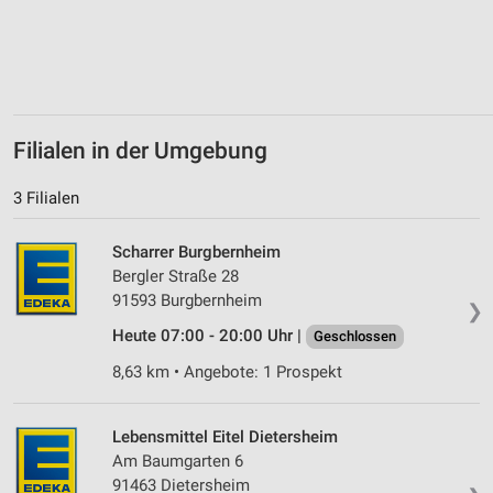
Verwendung von Profilen zur Auswahl
personalisierter Werbung
Erstellung von Profilen zur Personalisierung
von Inhalten
Filialen in der Umgebung
Verwendung von Profilen zur Auswahl
personalisierter Inhalte
3 Filialen
Messung der Werbeleistung
Scharrer Burgbernheim
Messung der Performance von Inhalten
Bergler Straße 28
91593 Burgbernheim
❯
Analyse von Zielgruppen durch Statistiken oder
Heute 07:00 - 20:00 Uhr |
Kombinationen von Daten aus verschiedenen
Geschlossen
Quellen
8,63 km • Angebote: 1 Prospekt
Entwicklung und Verbesserung der Angebote
Lebensmittel Eitel Dietersheim
Verwendung reduzierter Daten zur Auswahl von
Am Baumgarten 6
Inhalten
91463 Dietersheim