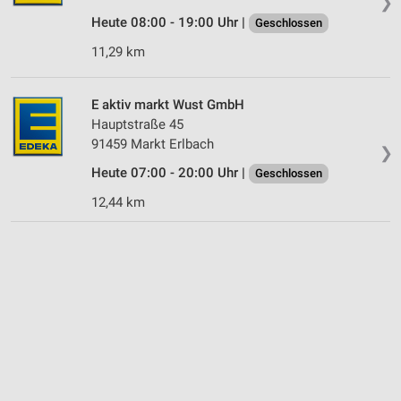
❯
IAB-Besonderheiten:
Heute 08:00 - 19:00 Uhr |
Geschlossen
Verwendung genauer Standortdaten
11,29 km
Geräte anhand von aktiv angeforderten
Informationen identifizieren
E aktiv markt Wust GmbH
Nicht-IAB-Verarbeitungszwecke:
Hauptstraße 45
Notwendig
91459 Markt Erlbach
❯
Heute 07:00 - 20:00 Uhr |
Geschlossen
Performance
12,44 km
Funktional
Werbung