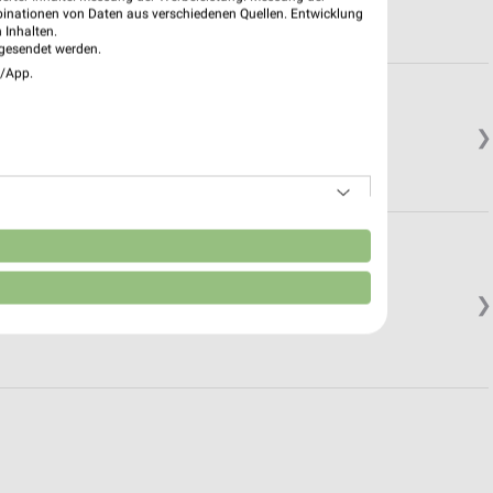
binationen von Daten aus verschiedenen Quellen. Entwicklung
 Inhalten.
gesendet werden.
e/App.
❯
n
❯