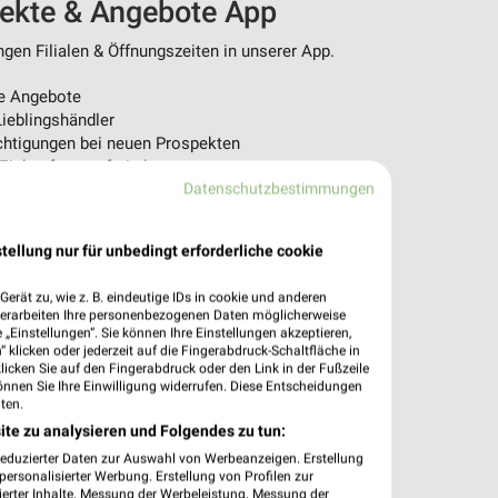
pekte & Angebote App
en Filialen & Öffnungszeiten in unserer App.
e Angebote
ieblingshändler
htigungen bei neuen Prospekten
 Einkauf stressfrei planen
Datenschutzbestimmungen
 App jetzt laden oder QR-Code scannen.
tellung nur für unbedingt erforderliche cookie
erät zu, wie z. B. eindeutige IDs in cookie und anderen
verarbeiten Ihre personenbezogenen Daten möglicherweise
„Einstellungen“. Sie können Ihre Einstellungen akzeptieren,
 klicken oder jederzeit auf die Fingerabdruck-Schaltfläche in
klicken Sie auf den Fingerabdruck oder den Link in der Fußzeile
önnen Sie Ihre Einwilligung widerrufen. Diese Entscheidungen
ten.
ite zu analysieren und Folgendes zu tun:
reduzierter Daten zur Auswahl von Werbeanzeigen. Erstellung
ersonalisierter Werbung. Erstellung von Profilen zur
ierter Inhalte. Messung der Werbeleistung. Messung der