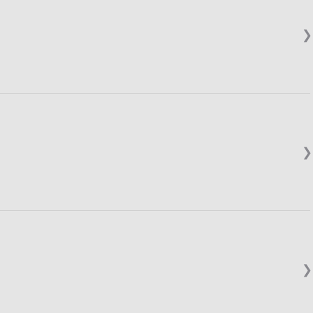
❯
❯
❯