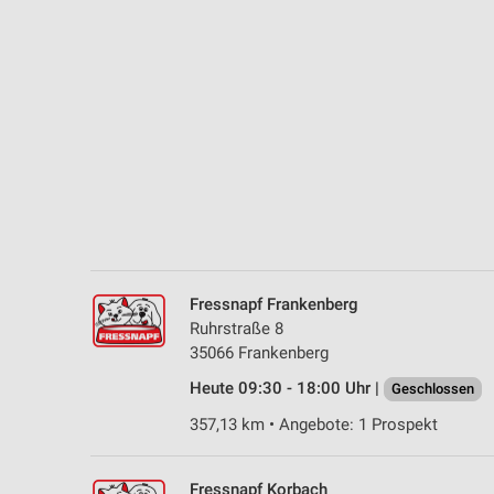
Messung der Performance von Inhalten
Analyse von Zielgruppen durch Statistiken oder Kombinationen 
Quellen
Entwicklung und Verbesserung der Angebote
Verwendung reduzierter Daten zur Auswahl von Inhalten
IAB-Besonderheiten:
Verwendung genauer Standortdaten
Geräte anhand von aktiv angeforderten Informationen identifizie
Fressnapf Frankenberg
Nicht-IAB-Verarbeitungszwecke:
Ruhrstraße 8
35066 Frankenberg
Notwendig
Heute 09:30 - 18:00 Uhr |
Geschlossen
Performance
357,13 km • Angebote: 1 Prospekt
Funktional
Fressnapf Korbach
Werbung