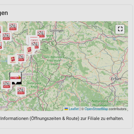
gen
⛶
Leaflet
|
©
OpenStreetMap
contributors
 Informationen (Öffnungszeiten & Route) zur Filiale zu erhalten.