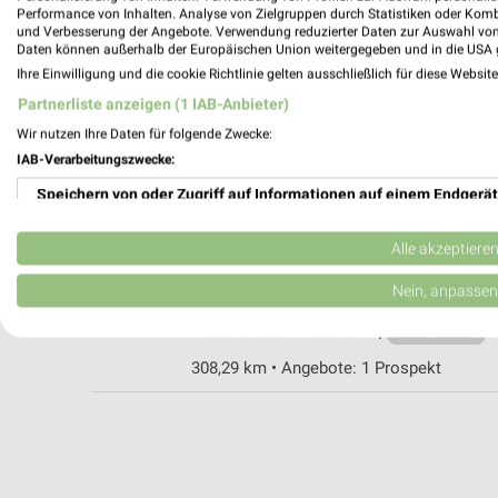
Performance von Inhalten. Analyse von Zielgruppen durch Statistiken oder Kom
und Verbesserung der Angebote. Verwendung reduzierter Daten zur Auswahl von
Daten können außerhalb der Europäischen Union weitergegeben und in die USA 
Ihre Einwilligung und die cookie Richtlinie gelten ausschließlich für diese Websit
DAS FUTTERHAUS Schwalmstadt-Treysa
Partnerliste anzeigen (1 IAB-Anbieter)
Walkmühlenweg 9
Wir nutzen Ihre Daten für folgende Zwecke:
34613 Schwalmstadt-Treysa
IAB-Verarbeitungszwecke:
341,32 km
Speichern von oder Zugriff auf Informationen auf einem Endgerät
Verwendung reduzierter Daten zur Auswahl von Werbeanzeigen
ZOO & Co. Baunatal
Alle akzeptiere
Fuldastr. 4
Erstellung von Profilen für personalisierte Werbung
Nein, anpassen
34225 Baunatal
Heute 09:00 - 20:00 Uhr |
Verwendung von Profilen zur Auswahl personalisierter Werbung
Geschlossen
308,29 km • Angebote: 1 Prospekt
Erstellung von Profilen zur Personalisierung von Inhalten
Verwendung von Profilen zur Auswahl personalisierter Inhalte
Messung der Werbeleistung