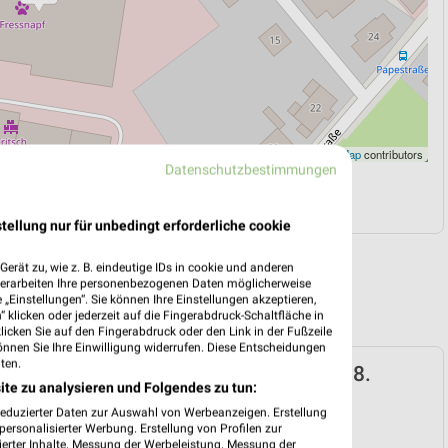
Leaflet
|
©
OpenStreetMap
contributors
Datenschutzbestimmungen
N
NAVIGATION MIT GOOGLE/IOS MAPS
tellung nur für unbedingt erforderliche cookie
erät zu, wie z. B. eindeutige IDs in cookie und anderen
verarbeiten Ihre personenbezogenen Daten möglicherweise
„Einstellungen“. Sie können Ihre Einstellungen akzeptieren,
 klicken oder jederzeit auf die Fingerabdruck-Schaltfläche in
klicken Sie auf den Fingerabdruck oder den Link in der Fußzeile
önnen Sie Ihre Einwilligung widerrufen. Diese Entscheidungen
ten.
pf Prospekt für Brilon ab Sa. den 01.08.
ite zu analysieren und Folgendes zu tun:
f Friends
reduzierter Daten zur Auswahl von Werbeanzeigen. Erstellung
ersonalisierter Werbung. Erstellung von Profilen zur
 01. Aug. bis 31. Aug.
ierter Inhalte. Messung der Werbeleistung. Messung der