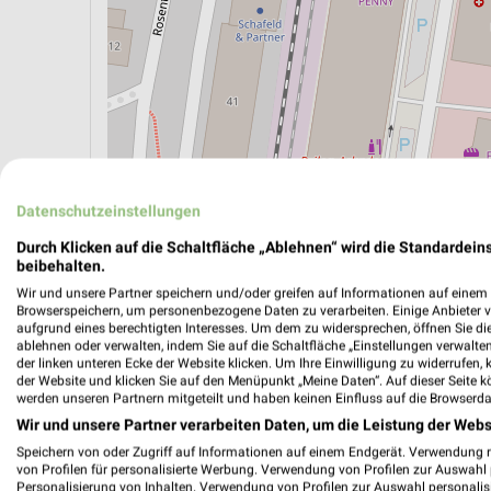
Datenschutzeinstellungen
ÖPNV ANZEIGEN
LADESÄULEN ANZEIGE
Durch Klicken auf die Schaltfläche „Ablehnen“ wird die Standardeins
beibehalten.
Wir und unsere Partner speichern und/oder greifen auf Informationen auf einem G
Aktuelle Angebote in dieser Filiale
Browserspeichern, um personenbezogene Daten zu verarbeiten. Einige Anbieter 
Anzahl Prospekte: 1
aufgrund eines berechtigten Interesses. Um dem zu widersprechen, öffnen Sie die 
ablehnen oder verwalten, indem Sie auf die Schaltfläche „Einstellungen verwalten“
Letztes Prospektupdate: vor 8 Tagen
der linken unteren Ecke der Website klicken. Um Ihre Einwilligung zu widerrufen, 
der Website und klicken Sie auf den Menüpunkt „Meine Daten“. Auf dieser Seite k
werden unseren Partnern mitgeteilt und haben keinen Einfluss auf die Browserda
Fressna
Wir und unsere Partner verarbeiten Daten, um die Leistung der Webs
Fressnap
Speichern von oder Zugriff auf Informationen auf einem Endgerät. Verwendung 
von Profilen für personalisierte Werbung. Verwendung von Profilen zur Auswahl p
Gültig von
Personalisierung von Inhalten. Verwendung von Profilen zur Auswahl personalis