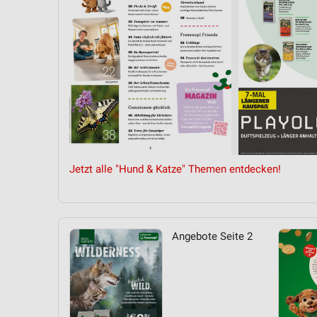
Messung der Performance von Inhalten
Analyse von Zielgruppen durch Statistiken oder Kombinationen 
Quellen
Entwicklung und Verbesserung der Angebote
Verwendung reduzierter Daten zur Auswahl von Inhalten
IAB-Besonderheiten:
Verwendung genauer Standortdaten
Jetzt alle "Hund & Katze" Themen entdecken!
Geräte anhand von aktiv angeforderten Informationen identifizie
Nicht-IAB-Verarbeitungszwecke:
Notwendig
Angebote Seite 2
Performance
Funktional
Werbung