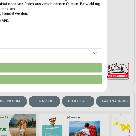
binationen von Daten aus verschiedenen Quellen. Entwicklung
reintrag erstellen
 Inhalten.
gesendet werden.
e/App.
EKT BLÄTTERN
n
 & GUTSCHEINE
GEWINNSPIEL
MODETRENDS
GARTEN & BALKON