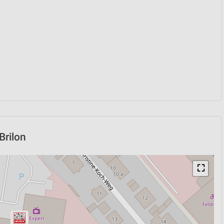
Brilon
⛶