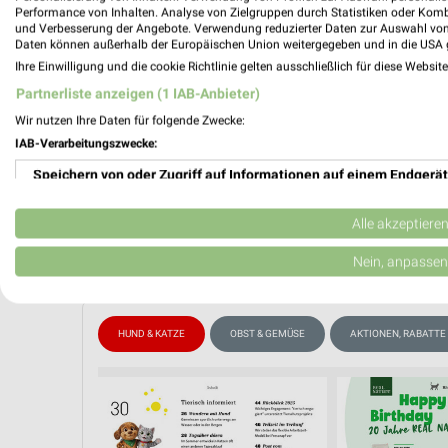
Performance von Inhalten. Analyse von Zielgruppen durch Statistiken oder Kom
📅
Kalende
und Verbesserung der Angebote. Verwendung reduzierter Daten zur Auswahl von
Daten können außerhalb der Europäischen Union weitergegeben und in die USA 
Ihre Einwilligung und die cookie Richtlinie gelten ausschließlich für diese Websit
PROSP
❯
Partnerliste anzeigen (1 IAB-Anbieter)
Wir nutzen Ihre Daten für folgende Zwecke:
IAB-Verarbeitungszwecke:
Speichern von oder Zugriff auf Informationen auf einem Endgerät
Verwendung reduzierter Daten zur Auswahl von Werbeanzeigen
Alle akzeptiere
Erstellung von Profilen für personalisierte Werbung
Nein, anpassen
Verwendung von Profilen zur Auswahl personalisierter Werbung
HUND & KATZE
OBST & GEMÜSE
AKTIONEN, RABATTE
Erstellung von Profilen zur Personalisierung von Inhalten
Verwendung von Profilen zur Auswahl personalisierter Inhalte
Messung der Werbeleistung