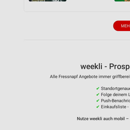
MEH
weekli - Pros
Alle Fressnapf Angebote immer griffberei
✔
Standortgenau
✔
Folge deinem L
✔
Push-Benachric
✔
Einkaufsliste -
Nutze weekli auch mobil –